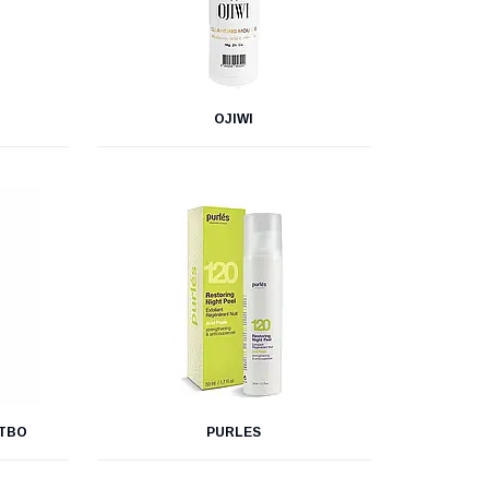
OJIWI
ЦТВО
PURLES