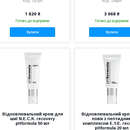
187ph
188ph
1 820 ₴
3 068 ₴
Готово до відправки
Готово до відправки
Купити
Купити
Відновлювальний крем для
Відновлювальний кре
шиї N.E.C.K. recovery
повік з пептидни
pHformula 50 мл
комплексом E.Y.E. rec
pHformula 20 мл