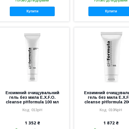
Готово до відправки
Готово до відправки
Купити
Купити
Ензимний очищувальний
Ензимний очищувал
гель без мила E.X.F.O.
гель без мила E.X.F
cleanse pHformula 100 мл
cleanse pHformula 20
013pH
010NpH
1 352 ₴
1 872 ₴