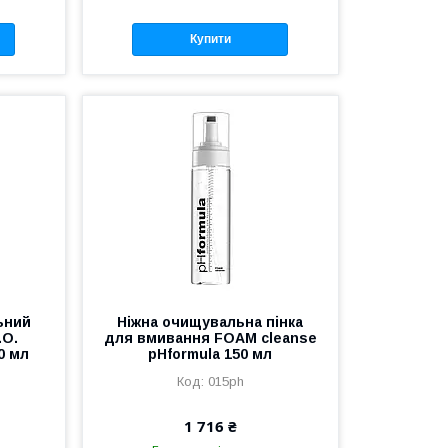
Купити
ьний
Ніжна очищувальна пінка
.O.
для вмивання FOAM cleanse
0 мл
pHformula 150 мл
015ph
1 716 ₴