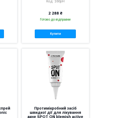
160pH
2 288 ₴
Готово до відправки
Купити
спрей
Протимікробний засіб
onic
швидкої дії для лікування
акне SPOT ON blemish active