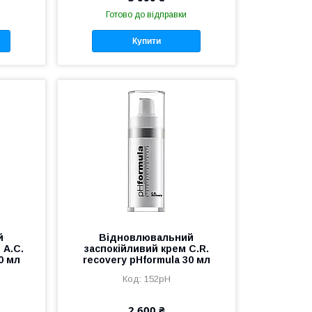
Готово до відправки
Купити
й
Відновлювальний
 A.C.
заспокійливий крем C.R.
0 мл
recovery pHformula 30 мл
152pH
2 600 ₴