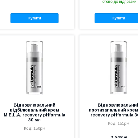
Готово до відправки
Купити
Купити
Відновлювальний
Відновлювальни
відбілювальний крем
протизапальний крем
M.E.L.A. recovery pHformula
recovery pHformula 3
30 мл
151pH
150pH
2 548 ₴