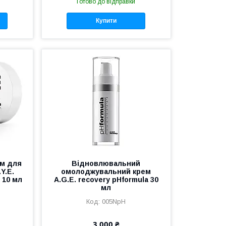
Готово до відправки
Купити
м для
Відновлювальний
Y.E.
омолоджувальний крем
 10 мл
A.G.E. recovery pHformula 30
мл
005NpH
3 000 ₴