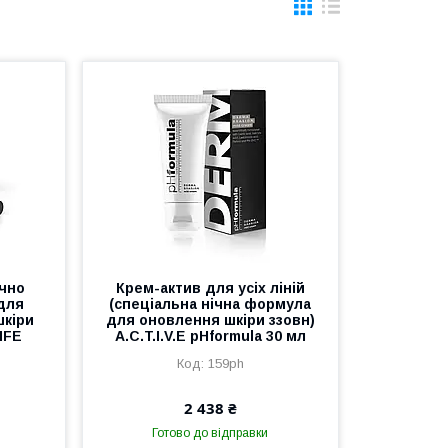
ічно
Крем-актив для усіх ліній
для
(спеціальна нічна формула
шкіри
для оновлення шкіри ззовн)
IFE
A.C.T.I.V.E pHformula 30 мл
159ph
2 438 ₴
Готово до відправки