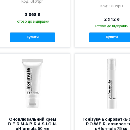
016Nph
038NpH
3 068 ₴
2 912 ₴
Готово до відправки
Готово до відправки
Купити
Купити
Оновлювальний крем
Тонізуюча сироватка-
D.E.R.M.A.B.R.A.S.I.O.N.
P.O.W.E.R. essence t
pHformula 50 мл
pHformula 75 мл