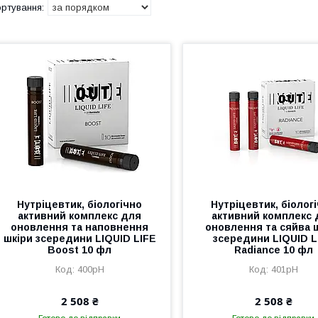
Нутріцевтик, біологічно
Нутріцевтик, біолог
активний комплекс для
активний комплекс 
оновлення та наповнення
оновлення та сяйва 
шкіри зсередини LIQUID LIFE
зсередини LIQUID L
Boost 10 фл
Radiance 10 фл
400pH
401pH
2 508 ₴
2 508 ₴