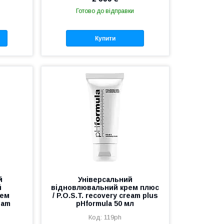
Готово до відправки
Купити
й
Універсальний
й
відновлювальний крем плюс
рем
/ P.O.S.T. recovery cream plus
eam
pHformula 50 мл
119ph