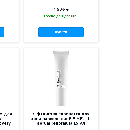
1 976 ₴
Готово до відправки
Купити
м для
Ліфтингова сироватка для
м
зони навколо очей E.Y.E. lift
overy
serum pHformula 15 мл