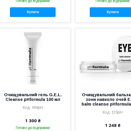
Готово до відправки
Готово до відправки
Купити
Купити
Очищувальний гель G.E.L.
Очищувальний бальза
Cleanse pHformula 100 мл
зони навколо очей E.
balm cleanse pHformula
009pH
115pH
1 300 ₴
1 248 ₴
Готово до відправки