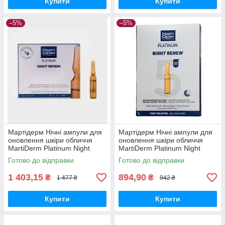
Купити
Купити
–5%
–5%
Мартідерм Нічні ампули для
Мартідерм Нічні ампули для
оновлення шкіри обличчя
оновлення шкіри обличчя
MartiDerm Platinum Night
MartiDerm Platinum Night
Renew Ampollas 10 амп
Renew 5 амп*2 мл
Готово до відправки
Готово до відправки
1 403,15
894,90
₴
₴
1 477 ₴
942 ₴
Купити
Купити