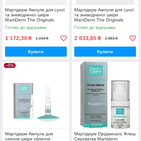
Мартідерм Ампули для сухої
Мартідерм Ампули для сухої
та зневодненої шкіри
та зневодненої шкіри
MartiDerm The Originals
MartiDerm The Originals
Proteos Hydra Plus 10 ампул
Proteos Hydra Plus 30 ампул
Готово до відправки
Готово до відправки
1 172,30
2 833,85
₴
₴
1 234 ₴
2 983 ₴
Купити
Купити
–5%
Мартідерм Ампула для
Мартідерм Оріджиналс Флеш
сяяння шкіри обличчя
Сироватка Martiderm