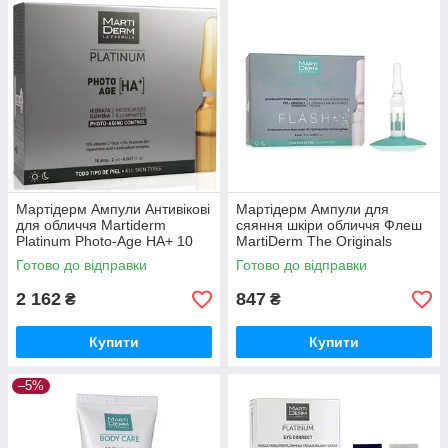
Мартідерм Ампули Антивікові
Мартідерм Ампули для
для обличчя Martiderm
сяяння шкіри обличчя Флеш
Platinum Photo-Age HA+ 10
MartiDerm The Originals
шт.
Flash, 5 ампул
Готово до відправки
Готово до відправки
2 162
847
₴
₴
Купити
Купити
–5%