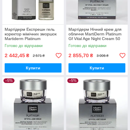
Мартідерм Експрешн гель
Мартідерм Нічний крем для
коректор мімічних зморшок
обличчя MartiDerm Platinum
Martiderm Platinum
Gf Vital Age Night Cream 50
Expression Gel, 15 мл
мл
Готово до відправки
Готово до відправки
2 442,45
2 855,70
₴
₴
2 571 ₴
3 006 ₴
Купити
Купити
–5%
–5%