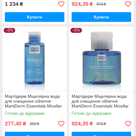
1 234
924,35
₴
₴
973 ₴
Купити
Купити
–5%
–5%
Мартідерм Міцелярна вода
Мартідерм Міцелярна вода
для очищення обличчя
для очищення обличчя
MartiDerm Essentials Micellar
MartiDerm Essentials Micellar
Solution Cleanser 3in1 75 мл
Solution Cleanser 3in1, 300
Готово до відправки
Готово до відправки
мл
277,40
924,35
₴
₴
292 ₴
973 ₴