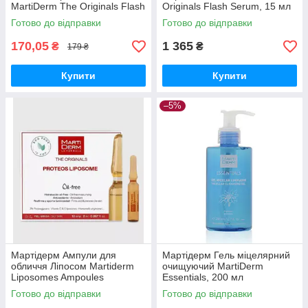
MartiDerm The Originals Flash
Originals Flash Serum, 15 мл
Ampoules, 1 ампула
Готово до відправки
Готово до відправки
170,05
1 365
₴
₴
179 ₴
Купити
Купити
–5%
Мартідерм Ампули для
Мартідерм Гель міцелярний
обличчя Ліпосом Martiderm
очищуючий MartiDerm
Liposomes Ampoules
Essentials, 200 мл
Moisturizing and Firming 10
Готово до відправки
Готово до відправки
ампул