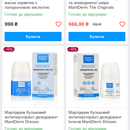
маска серветка з
та зневодненої шкіри
гіалуроновою кислотою
MartiDerm The Originals
MartiDerm The Originals
Proteos Hydra Plus 5 амп по 2
Готово до відправки
Готово до відправки
Moisturising Mask,10 шт
мл
998
666,90
₴
₴
702 ₴
Купити
Купити
–5%
–5%
Мартідерм Кульковий
Мартідерм Кульковий
антиперспірант-дезодорант
антиперспірант-дезодорант
MartiDerm Driosec
Інтесів MartiDerm Driosec
Dermoprotect Roll-On Roll-On
Intensive Roll-On, 50 мл
Готово до відправки
Готово до відправки