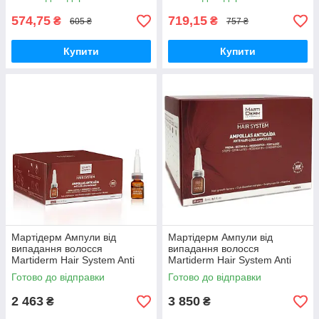
50 мл
574,75
719,15
₴
₴
605 ₴
757 ₴
Купити
Купити
Мартідерм Ампули від
Мартідерм Ампули від
випадання волосся
випадання волосся
Martiderm Hair System Anti
Martiderm Hair System Anti
Hair-loss Ampoules, 14 шт по
Hair-loss Ampoules, 28 шт по
Готово до відправки
Готово до відправки
3 мл
3 мл
2 463
3 850
₴
₴