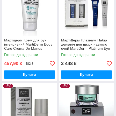
Мартідерм Крем для рук
МартіДерм Платінум Набір
інтенсивний MartiDerm Body
день/ніч для шкіри навколо
Care Сrema De Manos
очей MartiDerm Platinum Eye
Intensive, 50 мл
Correct Day/Night 10+10 мл
Готово до відправки
Готово до відправки
457,90
2 448
₴
₴
482 ₴
Купити
Купити
–5%
–5%