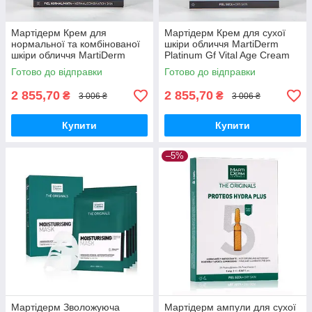
Мартідерм Крем для
Мартідерм Крем для сухої
нормальної та комбінованої
шкіри обличчя MartiDerm
шкіри обличчя MartiDerm
Platinum Gf Vital Age Cream
Platinum Gf Vital Age Cream,
50 мл
Готово до відправки
Готово до відправки
50 мл
2 855,70
2 855,70
₴
₴
3 006 ₴
3 006 ₴
Купити
Купити
–5%
Мартідерм Зволожуюча
Мартідерм ампули для сухої