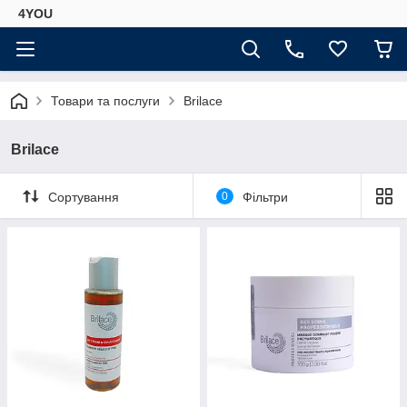
4YOU
Товари та послуги
Brilace
Brilace
Сортування
0
Фільтри