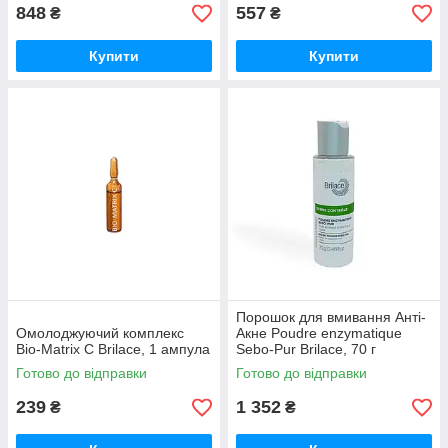
848
557
₴
₴
Купити
Купити
Порошок для вмивання Анті-
Омолоджуючий комплекс
Акне Poudre enzymatique
Bio-Matrix C Brilace, 1 ампула
Sebo-Pur Brilace, 70 г
Готово до відправки
Готово до відправки
239
1 352
₴
₴