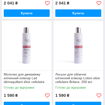
2 041
2 041
₴
₴
Купити
Купити
Молочко для демакіяжу
Лосьон для обличчя
клітинний еліксир Lait
клітинний еліксир Lotion elixir
démaquillant élixir cellulaire
cellulaire Brilace, 200 мл
Brilace, 200 мл
Готово до відправки
Готово до відправки
1 590
1 590
₴
₴