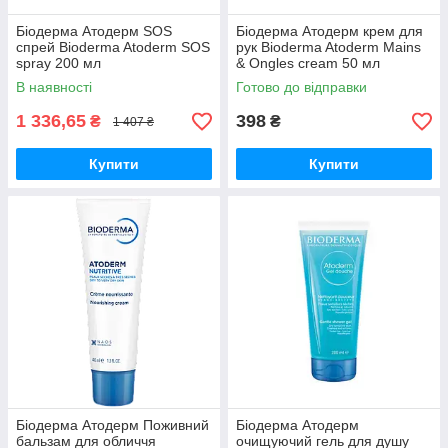
Біодерма Атодерм SOS
Біодерма Атодерм крем для
спрей Bioderma Atoderm SOS
рук Bioderma Atoderm Mains
spray 200 мл
& Ongles cream 50 мл
В наявності
Готово до відправки
1 336,65
398
₴
₴
1 407 ₴
Купити
Купити
Біодерма Атодерм Поживний
Біодерма Атодерм
бальзам для обличчя
очищуючий гель для душу