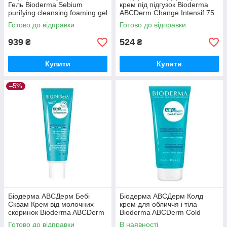
Гель Bioderma Sebium
крем під підгузок Вioderma
purifying cleansing foaming gel
ABCDerm Change Intensif 75
500 мл
мл
Готово до відправки
Готово до відправки
939
524
₴
₴
Купити
Купити
–5%
Біодерма АВСДерм Бебі
Біодерма АВСДерм Колд
Сквам Крем від молочних
крем для обличчя і тіла
скоринок Bioderma ABCDerm
Bioderma ABCDerm Cold
Babysquam 40 мл
cream Visage Nourrissante,
Готово до відправки
В наявності