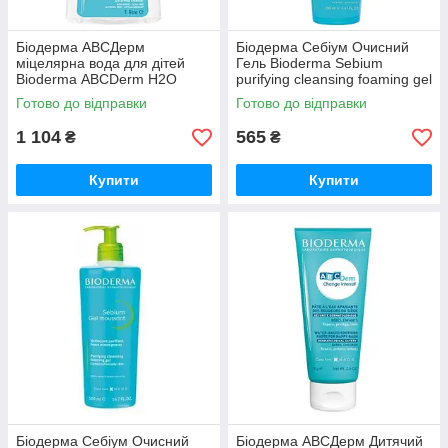
Біодерма АВСДерм
Біодерма Себіум Очисний
міцелярна вода для дітей
Гель Bioderma Sebium
Bioderma АВСDerm Н2О
purifying cleansing foaming gel
Micellar Water 1 л
200 мл
Готово до відправки
Готово до відправки
1 104
565
₴
₴
Купити
Купити
Біодерма Себіум Очисний
Біодерма АВСДерм Дитячий