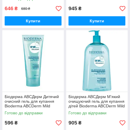
200 мл
646
945
₴
₴
680 ₴
Купити
Купити
Біодерма АВСДерм Дитячий
Біодерма АВСДерм М'який
очисний гель для купання
очищуючий гель для купання
Bioderma ABCDerm Mild
дітей Bioderma ABCDerm Mild
Cleanser Foaming Gel 200 мл
Foaming Cleanser 1 л
Готово до відправки
Готово до відправки
596
905
₴
₴