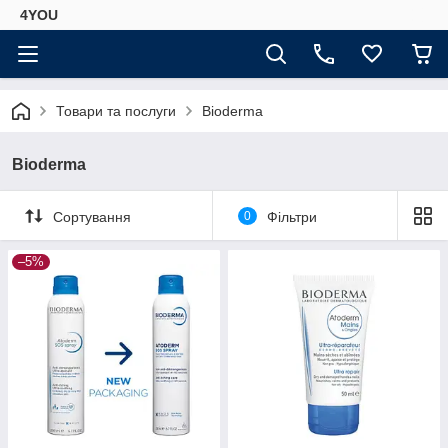
4YOU
Товари та послуги
Bioderma
Bioderma
Сортування
0
Фільтри
–5%