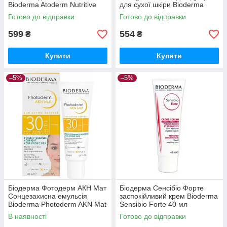
Bioderma Atoderm Nutritive
для сухої шкіри Bioderma
Nourishing Cream 40 мл
Atoderm gel douche 200 мл
Готово до відправки
Готово до відправки
599
554
₴
₴
Купити
Купити
–5%
–5%
Біодерма Фотодерм АКН Мат
Біодерма Сенсібіо Форте
Сонцезахисна емульсія
заспокійливий крем Bioderma
Bioderma Photoderm AKN Mat
Sensibio Forte 40 мл
SPF 30 Matifying Sun Fluid 40
В наявності
Готово до відправки
мл