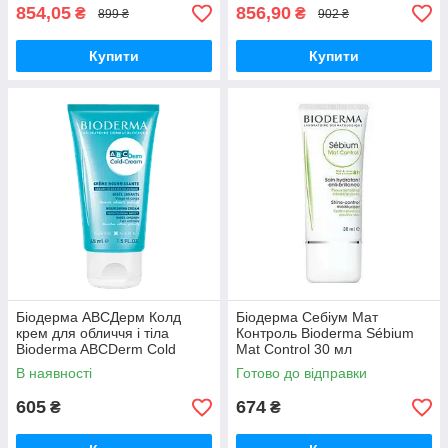
854,05
856,90
₴
₴
899 ₴
902 ₴
Купити
Купити
Біодерма АВСДерм Колд
Біодерма Себіум Мат
крем для обличчя і тіла
Контроль Bioderma Sébium
Bioderma ABCDerm Cold
Mat Control 30 мл
cream Visage Nourrissante, 45
В наявності
Готово до відправки
мл
605
674
₴
₴