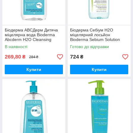
Біодерма АВСДерм Дитяча
Біодерма Себіум Н2О
міцелярна вода Bioderma
міцелярний лосьйон
Abcderm H2O Cleansing
Bioderma Sebium Solution
Water 100 мл
Micellaire 500 мл
В наявності
Готово до відправки
269,80
724
₴
₴
284 ₴
Купити
Купити