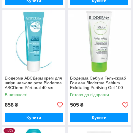
Купити
Купити
Біодерма АВСДерм крем для
Біодерма Себіум Гель-скраб
шкіри навколо рота Bioderma
Гомман Bioderma Sebium
ABCDerm Péri-oral 40 мл
Exfoliating Purifying Gel 100
мл
В наявності
Готово до відправки
858
505
₴
₴
Купити
Купити
–5%