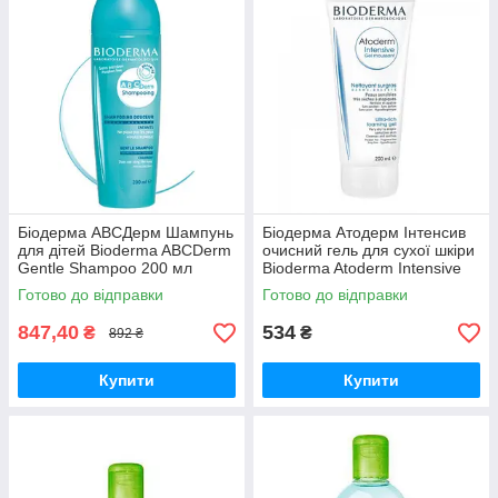
Біодерма АВСДерм Шампунь
Біодерма Атодерм Інтенсив
для дітей Bioderma ABCDerm
очисний гель для сухої шкіри
Gentle Shampoo 200 мл
Bioderma Atoderm Intensive
gel moussant 200 мл
Готово до відправки
Готово до відправки
847,40
534
₴
₴
892 ₴
Купити
Купити