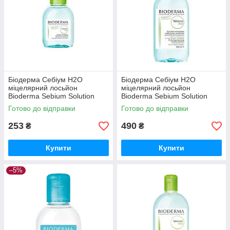
Біодерма Себіум Н2О
Біодерма Себіум Н2О
міцелярний лосьйон
міцелярний лосьйон
Bioderma Sebium Solution
Bioderma Sebium Solution
Micellaire 100 мл
Micellaire 250 мл
Готово до відправки
Готово до відправки
253
490
₴
₴
Купити
Купити
–5%