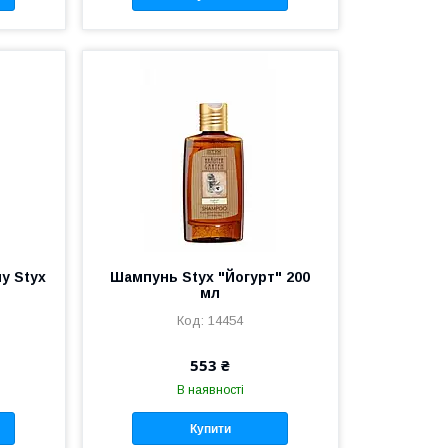
у Styx
Шампунь Styx "Йогурт" 200
мл
14454
553 ₴
В наявності
Купити