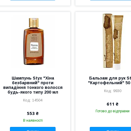
Шампунь Styx "Хіна
Бальзам для рук S
безбарвний" проти
"Картофельний" 50
випадіння тонкого волосся
9930
будь-якого типу 200 мл
14504
611 ₴
Готово до відправки
553 ₴
В наявності