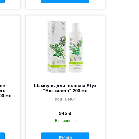
йне
Шампунь для волосся Styx
ого
"Біо-кавеїн" 200 мл
00 мл
14404
945 ₴
В наявності
Купити