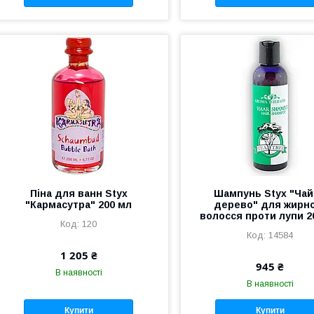
Піна для ванн Styx
Шампунь Styx "Ча
"Кармасутра" 200 мл
дерево" для жирн
волосся проти лупи 2
120
14584
1 205 ₴
945 ₴
В наявності
В наявності
Купити
Купити