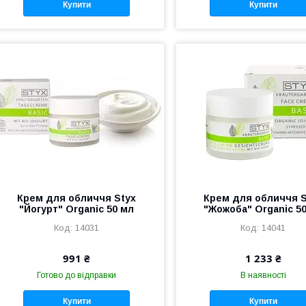
Купити
Купити
Крем для обличчя Styx
Крем для обличчя S
"Йогурт" Organic 50 мл
"Жожоба" Organic 5
14031
14041
991 ₴
1 233 ₴
Готово до відправки
В наявності
Купити
Купити