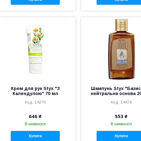
Крем для рук Styx "З
Шампунь Styx "Базис
Календулою" 70 мл
нейтральна основа 2
14270
14474
646 ₴
553 ₴
В наявності
В наявності
Купити
Купити