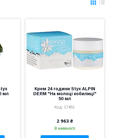
tyx
Крем 24 години Styx ALPIN
0 мл
DERM "На молоці кобилиці"
50 мл
17451
2 963 ₴
В наявності