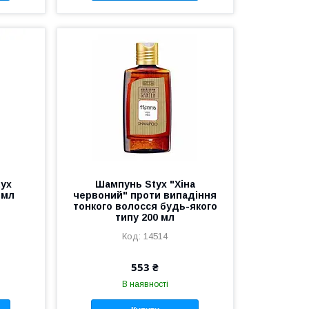
tyx
Шампунь Styx "Хіна
 мл
червоний" проти випадіння
тонкого волосся будь-якого
типу 200 мл
14514
553 ₴
В наявності