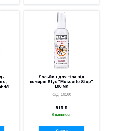
д-
Лосьйон для тіла від
го,
комарів Styx "Mosquito Stop"
ання
100 мл
16160
513 ₴
В наявності
Купити