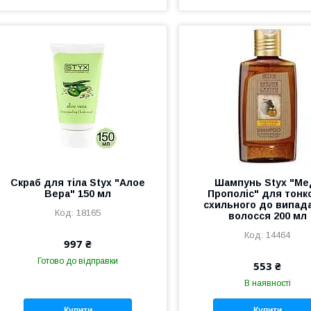
Скраб для тіла Styx "Алое
Шампунь Styx "Ме
Вера" 150 мл
Прополіс" для тонко
схильного до випад
18165
волосся 200 мл
14464
997 ₴
Готово до відправки
553 ₴
В наявності
Купити
Купити