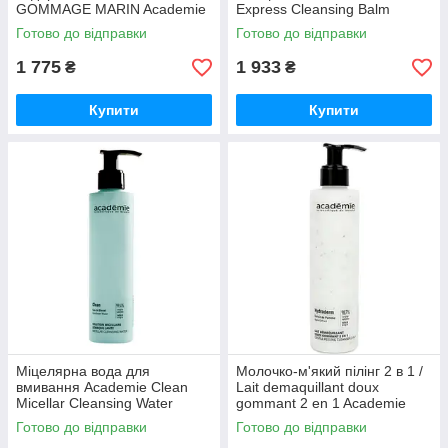
GOMMAGE MARIN Academie
Express Cleansing Balm
50 мл
Academie 150 мл
Готово до відправки
Готово до відправки
1 775
1 933
₴
₴
Купити
Купити
Міцелярна вода для
Молочко-м'який пілінг 2 в 1 /
вмивання Academie Clean
Lait demaquillant doux
Micellar Cleansing Water
gommant 2 en 1 Academie
Academie 200 мл
200 мл
Готово до відправки
Готово до відправки