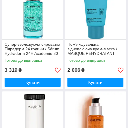
Супер-зволожуюча сироватка
Пом'якшувальна
Гідрадерм 24 години / Sérum
відновлююча крем-маска /
Hydraderm 24H Academie 30
MASQUE REHYDRATANT
мл
DOUCEUR Academie 50 мл
Готово до відправки
Готово до відправки
3 319
2 006
₴
₴
Купити
Купити