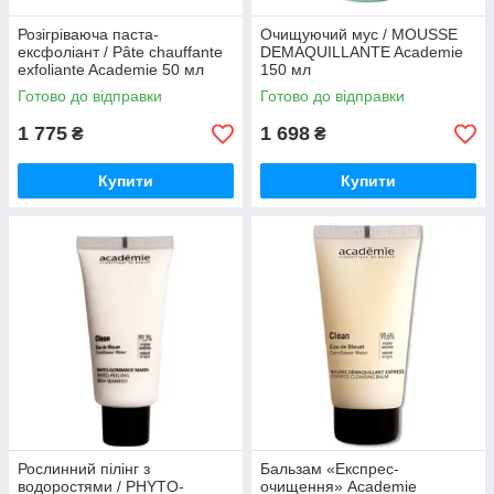
Розігріваюча паста-
Очищуючий мус / MOUSSE
ексфоліант / Pâte chauffante
DEMAQUILLANTE Academie
exfoliante Academie 50 мл
150 мл
Готово до відправки
Готово до відправки
1 775
1 698
₴
₴
Купити
Купити
Рослинний пілінг з
Бальзам «Експрес-
водоростями / PHYTO-
очищення» Academie