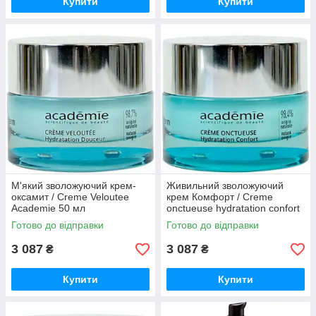
Купити
Купити
М'який зволожуючий крем-
Живильний зволожуючий
оксамит / Creme Veloutee
крем Комфорт / Creme
Academie 50 мл
onctueuse hydratation confort
Academie 50 мл
Готово до відправки
Готово до відправки
3 087
3 087
₴
₴
Купити
Купити