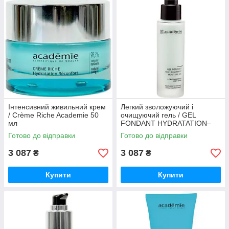
Інтенсивний живильний крем
Легкий зволожуючий і
/ Crème Riche Academie 50
очищуючий гель / GEL
мл
FONDANT HYDRATATION–
PURETE Academie 50 мл
Готово до відправки
Готово до відправки
3 087
3 087
₴
₴
Купити
Купити