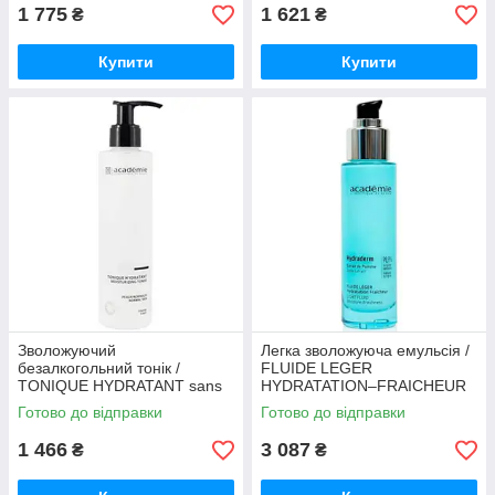
1 775
1 621
₴
₴
Купити
Купити
Зволожуючий
Легка зволожуюча емульсія /
безалкогольний тонік /
FLUIDE LEGER
TONIQUE HYDRATANT sans
HYDRATATION–FRAICHEUR
ALCOOL Academie 200 мл
Academie 50 мл
Готово до відправки
Готово до відправки
1 466
3 087
₴
₴