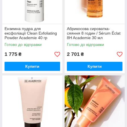
Ензимна пудра для
Абрикосова сироватка-
ексфоліації Clean Exfoliating
сяяння 8 годин / Sérum Éclat
Powder Academie 40 гр
8H Academie 30 мл
Готово до відправки
Готово до відправки
1 775
2 701
₴
₴
Купити
Купити