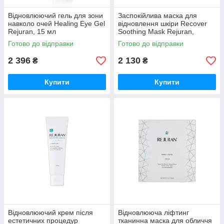
Відновлюючий гель для зони
Заспокійлива маска для
навколо очей Healing Eye Gel
відновлення шкіри Recover
Rejuran, 15 мл
Soothing Mask Rejuran,
5шт/40 мл
Готово до відправки
Готово до відправки
2 396
2 130
₴
₴
Купити
Купити
Відновлюючий крем після
Відновлююча ліфтинг
естетичних процедур
тканинна маска для обличчя