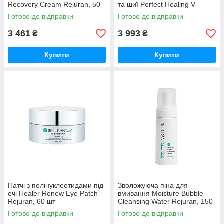
Recovery Cream Rejuran, 50
та шиї Perfect Healing V
мл
Tighter Rejuran, 4шт/20 г
Готово до відправки
Готово до відправки
3 461
3 993
₴
₴
Купити
Купити
Патчі з полінуклеотидами під
Зволожуюча піна для
очі Healer Renew Eye Patch
вмивання Moisture Bubble
Rejuran, 60 шт
Cleansing Water Rejuran, 150
мл
Готово до відправки
Готово до відправки