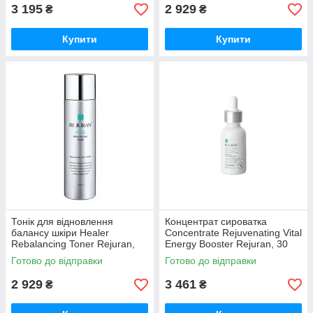
3 195
2 929
₴
₴
Купити
Купити
Тонік для відновлення
Концентрат сироватка
балансу шкіри Healer
Concentrate Rejuvenating Vital
Rebalancing Toner Rejuran,
Energy Booster Rejuran, 30
120 мл
мл
Готово до відправки
Готово до відправки
2 929
3 461
₴
₴