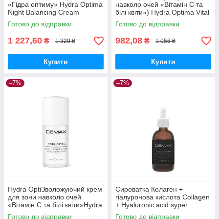
«Гідра оптиму» Hydra Optima
навколо очей «Вітамін C та
Night Balancing Cream
білі квіти») Hydra Optima Vital
Sensitive Care Demax 50 мл
Eye cream Demax 30 мл
Готово до відправки
Готово до відправки
1 227,60
982,08
₴
₴
1 320 ₴
1 056 ₴
Купити
Купити
–7%
–7%
Hydra OptiЗволожуючий крем
Сироватка Колаген +
для зони навколо очей
гіалуронова кислота Collagen
«Вітамін C та білі квіти»Hydra
+ Hyaluronic acid syper
Optima Vital Eye c Demax 15
Demax 50 мл
Готово до відправки
Готово до відправки