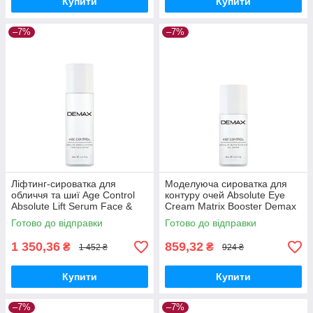
Купити
Купити
–7%
–7%
Ліфтинг-сироватка для
Моделуюча сироватка для
обличчя та шиї Age Control
контуру очей Absolute Eye
Absolute Lift Serum Face &
Cream Matrix Booster Demax
Neck Demax 30 мл
15 мл
Готово до відправки
Готово до відправки
1 350,36
859,32
₴
₴
1 452 ₴
924 ₴
Купити
Купити
–7%
–7%