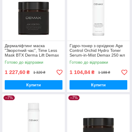
Дермаліфтинг маска
Гідро-тонер з орхідеєю Age
"Зворотний час", Time Less
Control Orchid Hydro Toner
Mask BTX Derma Lift Demax
Serum-in-Mist Demax 250 мл
100 мл
Готово до відправки
Готово до відправки
1 227,60
1 104,84
₴
₴
1 320 ₴
1 188 ₴
Купити
Купити
–7%
–7%