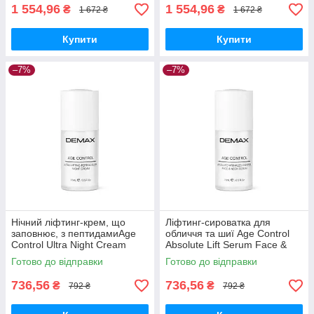
1 554,96
1 554,96
₴
₴
1 672 ₴
1 672 ₴
Купити
Купити
–7%
–7%
Нічний ліфтинг-крем, що
Ліфтинг-сироватка для
заповнює, з пептидамиAge
обличчя та шиї Age Control
Control Ultra Night Cream
Absolute Lift Serum Face &
Peptide Filler Demax15 мл
Neck Demax 15 мл
Готово до відправки
Готово до відправки
736,56
736,56
₴
₴
792 ₴
792 ₴