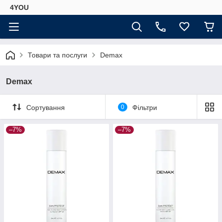
4YOU
Товари та послуги
Demax
Demax
Сортування
0
Фільтри
–7%
–7%