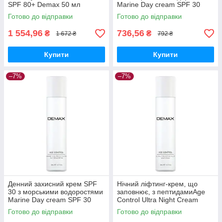
SPF 80+ Demax 50 мл
Marine Day cream SPF 30
Demax 15 мл
Готово до відправки
Готово до відправки
1 554,96
736,56
₴
₴
1 672 ₴
792 ₴
Купити
Купити
–7%
–7%
Денний захисний крем SPF
Нічний ліфтинг-крем, що
30 з морськими водоростями
заповнює, з пептидамиAge
Marine Day cream SPF 30
Control Ultra Night Cream
Demax 50 мл
Peptide Filler Demax 50 мл
Готово до відправки
Готово до відправки