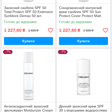
Захисний санблок SPF 50
Сонцезахисний матуючий
Total Protect SPF 50 Extension
крем санблок SPF 50 Sun
Sunblock Demax 50 мл
Protect Cover Protect Matt
Sunblock SPF 50 Demax 50
Готово до відправки
Готово до відправки
мл
1 227,60
1 227,60
₴
₴
1 320 ₴
1 320 ₴
Купити
Купити
–7%
–7%
Антиоксидантний захисний
Денний захисний крем SPF
зволожувач Moisturizer Cream
30 з морськими водоростями