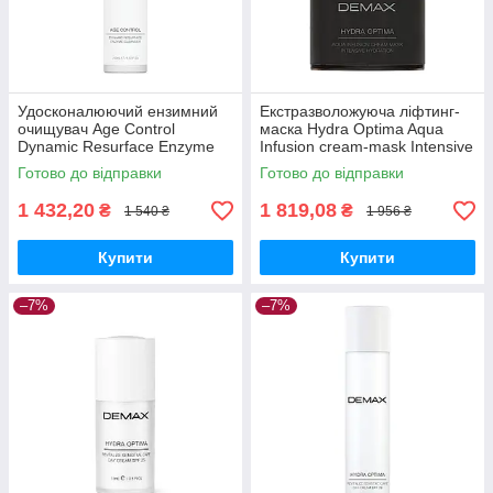
Удосконалюючий ензимний
Екстразволожуюча ліфтинг-
очищувач Age Control
маска Hydra Optima Aqua
Dynamic Resurface Enzyme
Infusion cream-mask Intensive
Cleanser Demax 250 мл
Hydration, Demax 100 мл
Готово до відправки
Готово до відправки
1 432,20
1 819,08
₴
₴
1 540 ₴
1 956 ₴
Купити
Купити
–7%
–7%