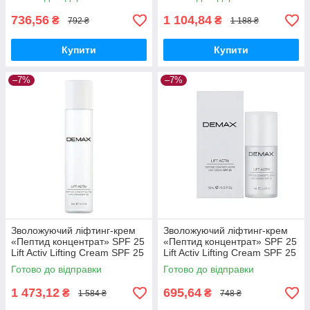
мл
736,56
1 104,84
₴
₴
792 ₴
1 188 ₴
Купити
Купити
–7%
–7%
Зволожуючий ліфтинг-крем
Зволожуючий ліфтинг-крем
«Пептид концентрат» SPF 25
«Пептид концентрат» SPF 25
Lift Activ Lifting Cream SPF 25
Lift Activ Lifting Cream SPF 25
Demax 50 мл
Demax 15 мл
Готово до відправки
Готово до відправки
1 473,12
695,64
₴
₴
1 584 ₴
748 ₴