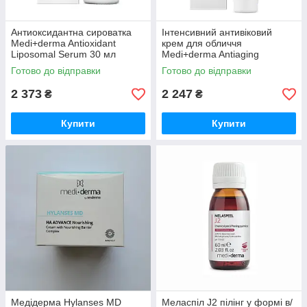
Антиоксидантна сироватка
Інтенсивний антивіковий
Medi+derma Antioxidant
крем для обличчя
Liposomal Serum 30 мл
Medi+derma Antiaging
Intensive Facial Cream 0,5%
Готово до відправки
Готово до відправки
30 мл
2 373
2 247
₴
₴
Купити
Купити
Медідерма Hylanses MD
Меласпіл J2 пілінг у формі в/