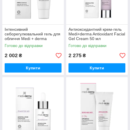
Інтенсивний
Антиоксидантний крем-гель
себорегулювальний гель для
Medi+derma Antioxidant Facial
обличчя Medi + derma
Gel Cream 50 мл
Intensive Facial Gel Sebum
Готово до відправки
Готово до відправки
Regulator 30 мл
2 002
2 275
₴
₴
Купити
Купити