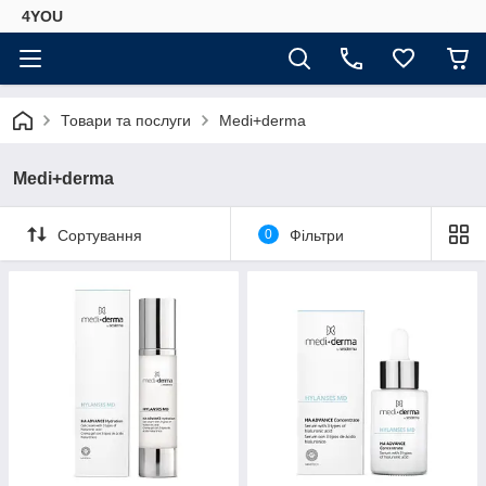
4YOU
Товари та послуги
Medi+derma
Medi+derma
Сортування
0
Фільтри