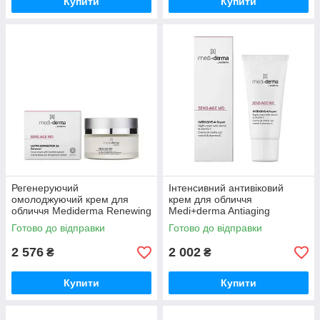
Купити
Купити
Регенеруючий
Інтенсивний антивіковий
омолоджуючий крем для
крем для обличчя
обличчя Mediderma Renewing
Medi+derma Antiaging
Facial Cream Sens-Age MD
Intensive Facial Cream 0,25%
Готово до відправки
Готово до відправки
50 мл
30 мл
2 576
2 002
₴
₴
Купити
Купити