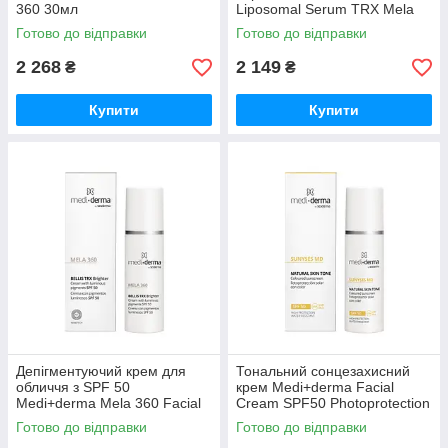
360 30мл
Liposomal Serum TRX Mela
360 30 мл
Готово до відправки
Готово до відправки
2 268
2 149
₴
₴
Купити
Купити
Депігментуючий крем для
Тональний сонцезахисний
обличчя з SPF 50
крем Medi+derma Facial
Medi+derma Mela 360 Facial
Cream SPF50 Photoprotection
Cream SPF 50 30 мл
with color 30 мл
Готово до відправки
Готово до відправки