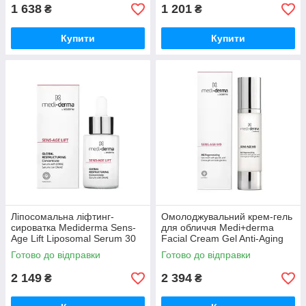
1 638
1 201
₴
₴
Купити
Купити
Ліпосомальна ліфтинг-
Омолоджувальний крем-гель
сироватка Mediderma Sens-
для обличчя Medi+derma
Age Lift Liposomal Serum 30
Facial Cream Gel Anti-Aging
мл
50 мл
Готово до відправки
Готово до відправки
2 149
2 394
₴
₴