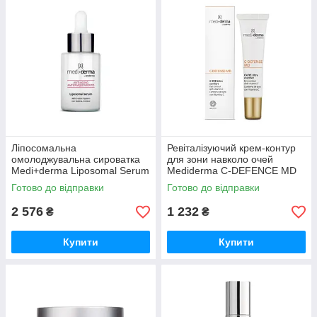
Ліпосомальна
Ревіталізуючий крем-контур
омолоджувальна сироватка
для зони навколо очей
Medi+derma Liposomal Serum
Mediderma C-DEFENCE MD
Anti-Aging 30 мл
Eye Contour 15 мл
Готово до відправки
Готово до відправки
2 576
1 232
₴
₴
Купити
Купити