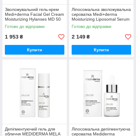
Зволожувальний гель-крем
Ліпосомальна зволожувальна
Medi+derma Facial Gel Cream
сироватка Medi+derma
Moisturizing Hylanses MD 50
Moisturizing Liposomal Serum
мл
30 мл
Готово до відправки
Готово до відправки
1 953
2 149
₴
₴
Купити
Купити
Депігментуючий гель для
Ліпосомальна депігментуюча
обличчя MEDIDERMA MELA
сироватка Mediderma