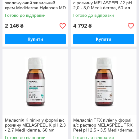
зволожуючий живильний
с розчину MELASPEEL J2 pH
крем Mediderma Hylanses MD
2,0 - 3,0 Medi+derma, 60 мл
HA Advance 50 мл
Готово до відправки
Готово до відправки
2 146
4 792
₴
₴
Купити
Купити
Меласпіл K пілінг у формі в/с
Меласпіл ТРХ пілінг у формі
розчину MELASPEEL K pH 2,3
в/с раствор MELASPEEL TRX
- 2,7 Medi+derma, 60 мл
Peel pH 2,5 - 3,5 Medi+derma,
60 мл
Готово до відправки
Готово до відправки