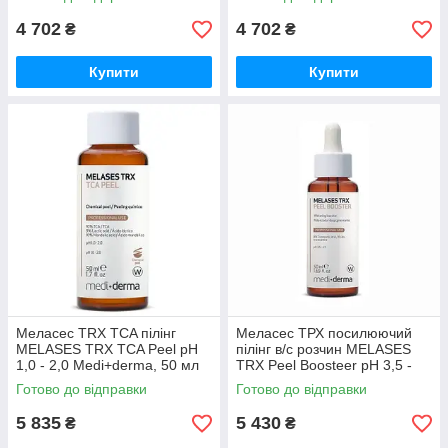
4 702
4 702
₴
₴
Купити
Купити
Меласес TRX TCA пілінг
Меласес ТРХ посилюючий
MELASES TRX TCA Peel рH
пілінг в/с розчин MELASES
1,0 - 2,0 Medi+derma, 50 мл
TRX Peel Boosteer pH 3,5 -
4,5 Medi+derma, 50 мл
Готово до відправки
Готово до відправки
5 835
5 430
₴
₴