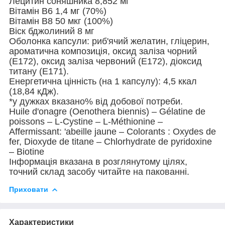
Лецитин соняшника 8,852 мг
Вітамін В6 1,4 мг (70%)
Вітамін В8 50 мкг (100%)
Віск бджолиний 8 мг
Оболонка капсули: риб'ячий желатин, гліцерин,
ароматична композиція, оксид заліза чорний
(Е172), оксид заліза червоний (Е172), діоксид
титану (Е171).
Енергетична цінність (на 1 капсулу): 4,5 ккал
(18,84 кДж).
*у дужках вказано% від добової потреби.
Huile d'onagre (Oenothera biennis) – Gélatine de
poissons – L-Cystine – L-Méthionine –
Affermissant: 'abeille jaune – Colorants : Oxydes de
fer, Dioxyde de titane – Chlorhydrate de pyridoxine
– Biotine
Інформація вказана в розглянутому цілях,
точний склад засобу читайте на пакованні.
Приховати
Характеристики