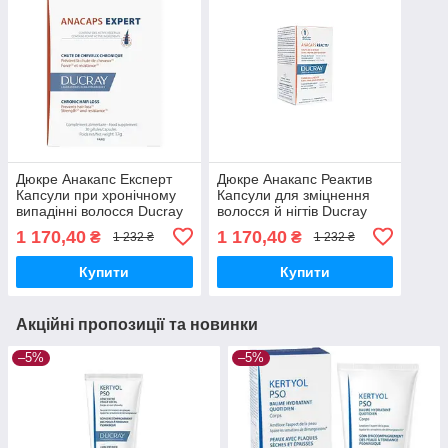
Дюкре Анакапс Експерт
Дюкре Анакапс Реактив
Капсули при хронічному
Капсули для зміцнення
випадінні волосся Ducray
волосся й нігтів Ducray
Anacaps Expert, 30 капсул
Anacaps Reactiv
1 170,40
1 170,40
₴
₴
1 232 ₴
1 232 ₴
Complement alimentaire 30
Купити
Купити
Акційні пропозиції та новинки
–5%
–5%