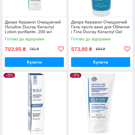
Дюкре Керакніл Очищуючий
Дюкре Керакніл Очищуючий
Лосьйон Ducray Keracnyl
Гель проти акне для Обличчя
Lotion purifiante, 200 мл
і Тіла Ducray Keracnyl Gel
moussant 200 мл
Готово до відправки
Готово до відправки
703,95
573,80
₴
₴
741 ₴
604 ₴
Купити
Купити
–5%
–5%