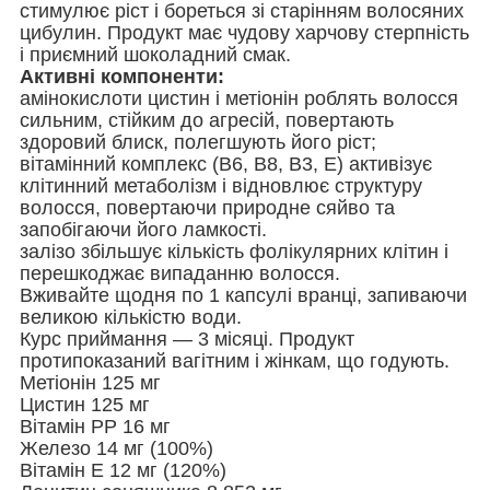
стимулює ріст і бореться зі старінням волосяних
цибулин. Продукт має чудову харчову стерпність
і приємний шоколадний смак.
Активні компоненти:
амінокислоти цистин і метіонін роблять волосся
сильним, стійким до агресій, повертають
здоровий блиск, полегшують його ріст;
вітамінний комплекс (B6, B8, B3, Е) активізує
клітинний метаболізм і відновлює структуру
волосся, повертаючи природне сяйво та
запобігаючи його ламкості.
залізо збільшує кількість фолікулярних клітин і
перешкоджає випаданню волосся.
Вживайте щодня по 1 капсулі вранці, запиваючи
великою кількістю води.
Курс приймання — 3 місяці. Продукт
протипоказаний вагітним і жінкам, що годують.
Метіонін 125 мг
Цистин 125 мг
Вітамін PP 16 мг
Железо 14 мг (100%)
Вітамін Е 12 мг (120%)