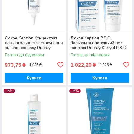
Дюкре Кертіол Концентрат
Дюкре Кертіол P.S.O.
для локального застосування
бальзам зволожуючий при
під час псоріазу Ducray
псоріазі Ducray Kertyol P.S.O.
Kertyol PSO Concenrate Local
Daily Hydrating Balm 200 мл
Готово до відправки
Готово до відправки
Use 100
973,75
1 022,20
₴
₴
1 025 ₴
1 076 ₴
Купити
Купити
–5%
–5%