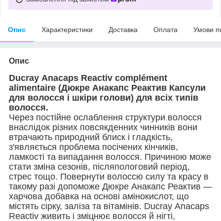
Опис
Характеристики
Доставка
Оплата
Умови п
Опис
Ducray Аnacaps Reactiv complément
alimentaire (Дюкре Анакапс Реактив Капсули
для волосся і шкіри голови) для всіх типів
волосся.
Через постійне ослаблення структури волосся
внаслідок різних повсякденних чинників вони
втрачають природний блиск і гладкість,
з'являється проблема посічених кінчиків,
ламкості та випадання волосся. Причиною може
стати зміна сезонів, післяпологовий період,
стрес тощо. Повернути волоссю силу та красу в
такому разі допоможе Дюкре Анакапс Реактив —
харчова добавка на основі амінокислот, що
містять сірку, заліза та вітамінів. Ducray Аnacaps
Reactiv живить і зміцнює волосся й нігті,