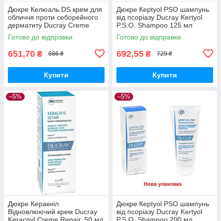
Дюкре Келюаль DS крем для
Дюкре Керtyol PSO шампунь
обличчя проти себорейного
від псоріазу Ducray Kertyol
дерматиту Ducray Creme
P.S.O. Shampoo 125 мл
Apaisante Squamoredactrice
Готово до відправки
Готово до відправки
40 мл
651,70
692,55
₴
₴
686 ₴
729 ₴
Купити
Купити
–5%
–5%
Дюкре Керакніл
Дюкре Керtyol PSO шампунь
Відновлюючий крем Ducray
від псоріазу Ducray Kertyol
Keracnyl Creme Repair, 50 мл
P.S.O. Shampoo 200 мл