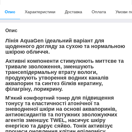
Опис
Характеристики
Доставка
Оплата
Умови п
Опис
Лінія AquaGen ідеальний варіант для
щоденного догляду за сухою та нормальною
шкірою обличчя.
Активні компоненти стимулюють миттєве та
тривале зволоження, зменшують
трансепідермальну втрату вологи,
продукують утворення водних каналів
аквапорин та синтез білків кератину,
філагріну, лорикрину.
для підвищення
М'який комфортний тонер
тонусу та еластичності атонічної та
зневодненої шкіри на основі аквапоринів,
антиоксидантів та потужних зволожуючих
агентів зменшує TWEL, насичує шкіру
енергією та дарує сяйво. Тонік активізує
процеси оновлення клітин епідермісу,