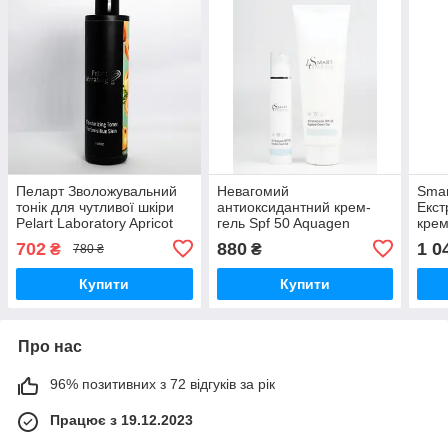
Пеларт Зволожувальний
Невагомий
Sma
тонік для чутливої шкіри
антиоксидантний крем-
Екст
Pelart Laboratory Apricot
гель Spf 50 Aquagen
крем
Line Moisturizing Toner,
Smart4Derma 50 мл
30 д
702
880
1 0
₴
₴
780 ₴
250 мл
норм
Купити
Купити
Про нас
96% позитивних з 72 відгуків за рік
Працює з 19.12.2023