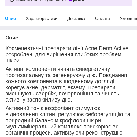
Опис
Характеристики
Доставка
Оплата
Умови п
Опис
Космецевтичні препарати лінії Acne Derm Active
розроблені для вирішення глибоких проблем
шкіри.
Активні компоненти чинять синергетичну
протизапальну та регенеруючу дію. Поєднання
кожного компонента в щоденному догляді
корегує акне, дерматит, екзему. Препарати
зменшують свербіж, почервоніння та чинять
активну заспокійливу дію.
Активний тонік ексфоліант стимулює
відновлення клітин, регулюює себорегуляцію та
природний баланс мікрофлори шкіри.
Мультимінеральний комплекс прискорює всі
органічні процеси, активізуючи реконструкцію