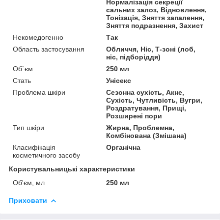
Нормалізація секреції
сальних залоз, Відновлення,
Тонізація, Зняття запалення,
Зняття подразнення, Захист
Некомедогенно
Так
Область застосування
Обличчя, Ніс, Т-зоні (лоб,
ніс, підборіддя)
Об`єм
250 мл
Стать
Унісекс
Проблема шкіри
Сезонна сухість, Акне,
Сухість, Чутливість, Вугри,
Роздратування, Прищі,
Розширені пори
Тип шкіри
Жирна, Проблемна,
Комбінована (Змішана)
Класифікація
Органічна
косметичного засобу
Користувальницькі характеристики
Об'єм, мл
250 мл
Приховати