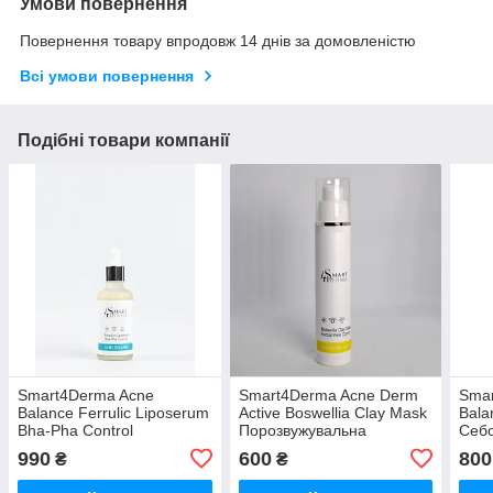
Умови повернення
Повернення товару впродовж 14 днів за домовленістю
Всі умови повернення
Подібні товари компанії
Smart4Derma Acne
Smart4Derma Acne Derm
Sma
Balance Ferrulic Liposerum
Active Boswellia Clay Mask
Bala
Bha-Pha Control
Порозвужувальна
Себ
Ліпосомальна сироватка з
себорегулююча маска
муль
990
600
800
₴
₴
феруловою кислотою 50
"Босфелія", 50 мл
250 
мл