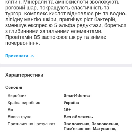
клітин. Мінерали та амінокислоти зволожують
роговий шар, покращують еластичність та
тургор. Комплекс кислот відновлює рН та водно-
ліпідну мантію шкіри, пригнічує ріст бактерій,
зменшує експресію 5-альфа редуктази, бореться
з глибинними запальними елементами.
Провітамін В5 заспокоює шкіру та знімає
почервоніння.
Приховати
Характеристики
Основні
Виробник
Smart4derma
Країна виробник
Україна
Вік
16+
Вікова група
Без обмежень
Призначення і результат
Зволоження, Заспокоєння,
Пом'якшення, Матування,