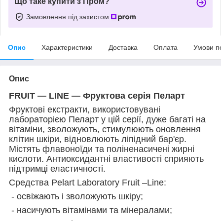
Що таке купити з Пром?
Замовлення під захистом
Опис
Характеристики
Доставка
Оплата
Умови п
Опис
FRUIT — LINE — Фруктова серія Пеларт
Фруктові екстракти, використовувані
лабораторією Пеларт у цій серії, дуже багаті на
вітаміни, зволожують, стимулюють оновлення
клітин шкіри, відновлюють ліпідний бар'єр.
Містять флавоноїди та поліненасичені жирні
кислоти. Антиоксидантні властивості сприяють
підтримці еластичності.
Средства Pelart Laboratory Fruit –Line:
- освіжають і зволожують шкіру;
- насичують вітамінами та мінералами;