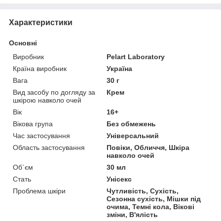
Характеристики
Основні
Виробник
Pelart Laboratory
Країна виробник
Україна
Вага
30 г
Вид засобу по догляду за
Крем
шкірою навколо очей
Вік
16+
Вікова група
Без обмежень
Час застосування
Універсальний
Область застосування
Повіки, Обличчя, Шкіра
навколо очей
Об`єм
30 мл
Стать
Унісекс
Проблема шкіри
Чутливість, Сухість,
Сезонна сухість, Мішки під
очима, Темні кола, Вікові
зміни, В'ялість