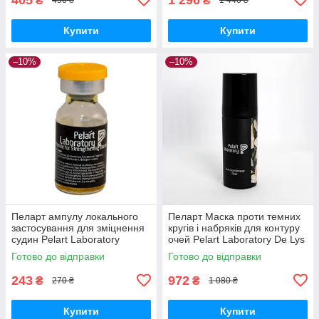
₴
₴
450 ₴
1 440 ₴
Купити
Купити
–10%
–10%
Пеларт ампулу локального
Пеларт Маска проти темних
застосування для зміцнення
кругів і набряків для контуру
судин Pelart Laboratory
очей Pelart Laboratory De Lys
Apricot Line 2 мл
Blanc Line Dark Circle 50 мл
Готово до відправки
Готово до відправки
243
972
₴
₴
270 ₴
1 080 ₴
Купити
Купити