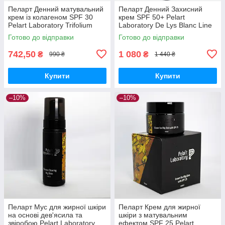
Пеларт Денний матувальний
Пеларт Денний Захисний
крем із колагеном SPF 30
крем SPF 50+ Pelart
Pelart Laboratory Trifolium
Laboratory De Lys Blanc Line
Pretense Line Collagen
UV PROTECTOR SPF 50+,
Готово до відправки
Готово до відправки
Matting Day Cream Spf 30
100 мл
742,50
1 080
₴
₴
990 ₴
1 440 ₴
Купити
Купити
–10%
–10%
Пеларт Мус для жирної шкіри
Пеларт Крем для жирної
на основі дев'ясила та
шкіри з матувальним
звіробою Pelart Laboratory
ефектом SPF 25 Pelart