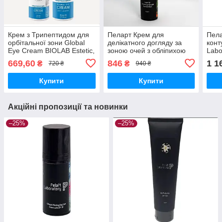
Крем з Трипептидом для
Пеларт Крем для
Пела
орбітальної зони Global
делікатного догляду за
конт
Eye Cream BIOLAB Estetic,
зоною очей з обліпихою
Labo
30 мл
Pelart Laboratory Fruit
Comp
669,60
846
1 1
₴
₴
720 ₴
940 ₴
Series Cream Eye 100 мл
Trea
Купити
Купити
Акційні пропозиції та новинки
–25%
–25%