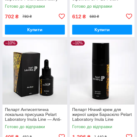
Inula Line Mousse, 180 мл
Laboratory Inula Line Cream
Готово до відправки
Готово до відправки
For Oily Skin
702
612
₴
₴
780 ₴
680 ₴
Купити
Купити
–10%
–10%
Пеларт Антисептична
Пеларт Нічний крем для
локальна присушка Pelart
жирної шкіри Бараскіло Pelart
Laboratory Inula Line — Anti-
Laboratory Inula Line
aknus, 30 мл
Barraskilo, 50 мл
Готово до відправки
Готово до відправки
405
1 296