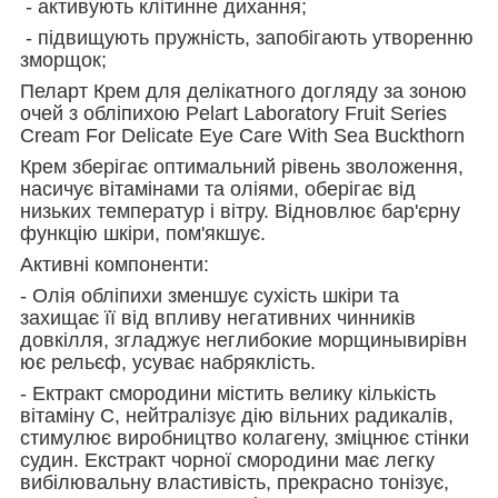
- активують клітинне дихання;
- підвищують пружність, запобігають утворенню
зморщок;
Пеларт Крем для делікатного догляду за зоною
очей з обліпихою Pelart Laboratory Fruit Series
Cream For Delicate Eye Care With Sea Buckthorn
Крем зберігає оптимальний рівень зволоження,
насичує вітамінами та оліями, оберігає від
низьких температур і вітру. Відновлює бар'єрну
функцію шкіри, пом'якшує.
Активні компоненти:
- Олія обліпихи зменшує сухість шкіри та
захищає її від впливу негативних чинників
довкілля, згладжує неглибокие морщинывирівн
ює рельєф, усуває набряклість.
- Ектракт смородини містить велику кількість
вітаміну С, нейтралізує дію вільних радикалів,
стимулює виробництво колагену, зміцнює стінки
судин. Екстракт чорної смородини має легку
вибілювальну властивість, прекрасно тонізує,