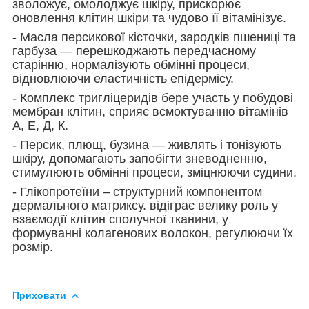
зволожує, омолоджує шкіру, прискорює
оновлення клітин шкіри та чудово її вітамінізує.
- Масла персикової кісточки, зародків пшениці та
гарбуза — перешкоджають передчасному
старінню, нормалізують обмінні процеси,
відновлюючи еластичність епідермісу.
- Комплекс тригліцеридів бере участь у побудові
мембран клітин, сприяє всмоктуванню вітамінів
А, Е, Д, К.
- Персик, плющ, бузина — живлять і тонізують
шкіру, допомагають запобігти зневодненню,
стимулюють обмінні процеси, зміцнюючи судини.
- Глікопротеїни – структурний компонентом
дермального матриксу. відіграє велику роль у
взаємодії клітин сполучної тканини, у
формуванні колагенових волокон, регулюючи їх
розмір.
Приховати