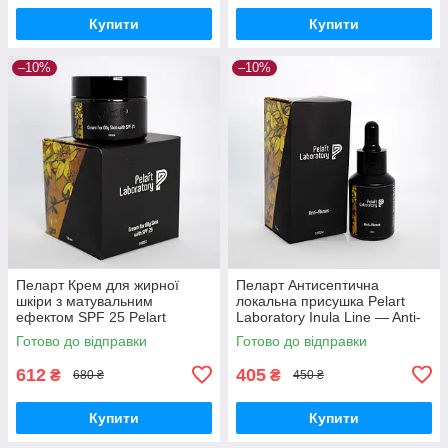
Купити
Купити
–10%
–10%
Пеларт Крем для жирної
Пеларт Антисептична
шкіри з матувальним
локальна присушка Pelart
ефектом SPF 25 Pelart
Laboratory Inula Line — Anti-
Laboratory Inula Line Cream
aknus, 30 мл
Готово до відправки
Готово до відправки
For Oily Skin
612
405
₴
₴
680 ₴
450 ₴
Купити
Купити