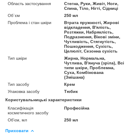
Область застосування
Стегна, Руки, Живіт, Ноги,
Спина, Тіло, Нігті, Сідниці
Об`єм
250 мл
Проблема і стан шкіри
Втрата пружності, Жирові
відкладення, В'ялість,
Розтяжки, Набряклість,
Подразнення, Вікові зміни,
Чутливість, Стягнутість,
Пошкодження, Сухість,
Целюліт, Сезонна сухість
Тип шкіри
Жирна, Нормальна,
Чутлива, В'януча (зріла), Всі
типи шкіри, Проблемна,
Суха, Комбінована
(Змішана)
Тип засобу
Крем
Упаковка засобу
Тюбик
Користувальницькі характеристики
Класифікація
Професійна
косметичного засобу
Об'єм, мл
250 мл
Приховати