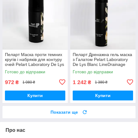
Пеларт Маска проти темних
Пеларт Дренажна гель маска
кругів і набряків для контуру
з Галатом Pelart Laboratory
очей Pelart Laboratory De Lys
De Lys Blanc LineDrainage
Blanc Line Dark Circle 50 мл
Gel Mask With Gallat ,100 мл
Готово до відправки
Готово до відправки
972
1 242
₴
₴
1 080 ₴
1 380 ₴
Купити
Купити
Показати ще
Про нас