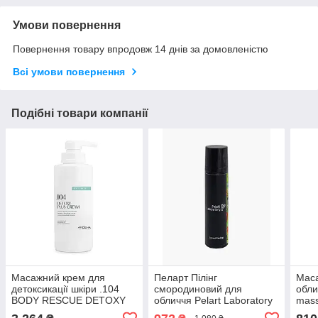
Умови повернення
Повернення товару впродовж 14 днів за домовленістю
Всі умови повернення
Подібні товари компанії
Масажний крем для
Пеларт Пілінг
Мас
детоксикації шкіри .104
смородиновий для
обли
BODY RESCUE DETOXY
обличчя Pelart Laboratory
mass
PLUS CREAM AROSHA,
Fruit Series Currant