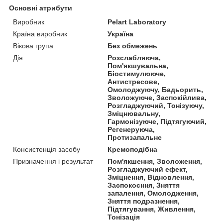
Основні атрибути
Виробник
Pelart Laboratory
Країна виробник
Україна
Вікова група
Без обмежень
Дія
Розслабляюча,
Пом'якшувальна,
Біостимулююче,
Антистресове,
Омолоджуючу, Бадьорить,
Зволожуюче, Заспокійлива,
Розгладжуючий, Тонізуючу,
Зміцнювальну,
Гармонізуюче, Підтягуючий,
Регенеруюча,
Протизапальне
Консистенція засобу
Кремоподібна
Призначення і результат
Пом'якшення, Зволоження,
Розгладжуючий ефект,
Зміцнення, Відновлення,
Заспокоєння, Зняття
запалення, Омолодження,
Зняття подразнення,
Підтягування, Живлення,
Тонізація