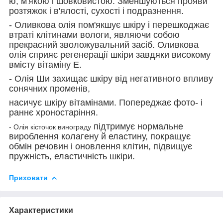
ю, м'якою і шовковистою. Зменшуються прояви
розтяжок і в'ялості, сухості і подразнення.
- Оливкова олія пом'якшує шкіру і перешкоджає
втраті клітинами вологи, являючи собою
прекрасний зволожувальний засіб. Оливкова
олія сприяє регенерації шкіри завдяки високому
вмісту вітаміну Е.
- Олія Ши захищає шкіру від негативного впливу
сонячних променів,
насичує шкіру вітамінами. Попереджає фото- і
раннє хроностаріння.
підтримує нормальне
- Олія кісточок винограду
вироблення колагену й еластину, покращує
обмін речовин і оновлення клітин, підвищує
пружність, еластичність шкіри.
Приховати
Характеристики