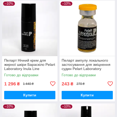
–10%
–10%
Пеларт Нічний крем для
Пеларт ампулу локального
жирної шкіри Бараскіло Pelart
застосування для зміцнення
Laboratory Inula Line
судин Pelart Laboratory
Barraskilo, 50 мл
Apricot Line 2 мл
Готово до відправки
Готово до відправки
1 296
243
₴
₴
1 440 ₴
270 ₴
Купити
Купити
–10%
–10%