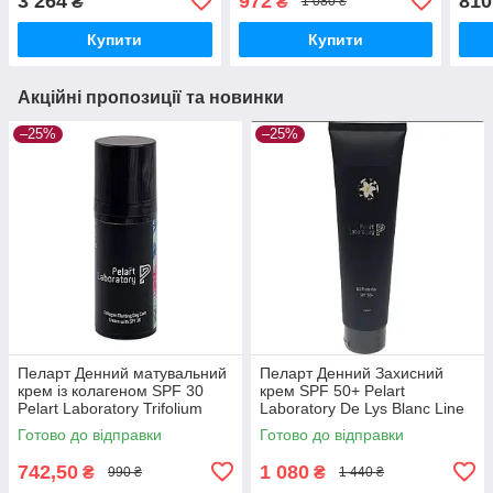
3 264
972
810
₴
₴
1 080 ₴
500 мл
Peeling, 100 мл
Купити
Купити
Акційні пропозиції та новинки
–25%
–25%
Пеларт Денний матувальний
Пеларт Денний Захисний
крем із колагеном SPF 30
крем SPF 50+ Pelart
Pelart Laboratory Trifolium
Laboratory De Lys Blanc Line
Pretense Line Collagen
UV PROTECTOR SPF 50+,
Готово до відправки
Готово до відправки
Matting Day Cream Spf 30
100 мл
742,50
1 080
₴
₴
990 ₴
1 440 ₴