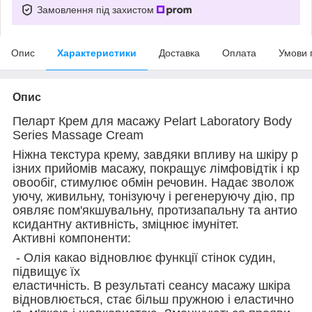
Замовлення під захистом
Опис
Характеристики
Доставка
Оплата
Умови 
Опис
Пеларт Крем для масажу Pelart Laboratory Body
Series Massage Cream
Ніжна текстура крему, завдяки впливу на шкіру р
ізних прийомів масажу, покращує лімфовідтік і кр
овообіг, стимулює обмін речовин. Надає зволож
уючу, живильну, тонізуючу і регенеруючу дію, пр
оявляє пом'якшувальну, протизапальну та антио
ксидантну активність, зміцнює імунітет.
Активні компоненти:
- Олія какао відновлює функції стінок судин,
підвищує їх
еластичність. В результаті сеансу масажу шкіра
відновлюється, стає більш пружною і еластично