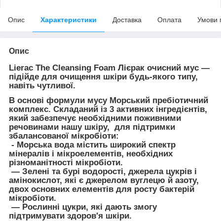
Опис
Характеристики
Доставка
Оплата
Умови 
Опис
Lierac The Cleansing Foam Лієрак очисний мус —
підійде для очищення шкіри будь-якого типу,
навіть чутливої.
В основі формули мусу Морський пребіотичний
комплекс. Складаний із 3 активних інгредієнтів,
який забезпечує необхідними поживними
речовинами нашу шкіру, для підтримки
збалансованої мікробіоти:
- Морська вода містить широкий спектр
мінералів і мікроелементів, необхідних
різноманітності мікробіоти.
— Зелені та бурі водорості, джерела цукрів і
амінокислот, які є джерелом вуглецю й азоту,
двох основних елементів для росту бактерій
мікробіоти.
— Рослинні цукри, які дають змогу
підтримувати здоров'я шкіри.