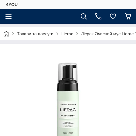
4YOU
Товари та послуги
Lierac
Лієрак Очисний мус Lierac