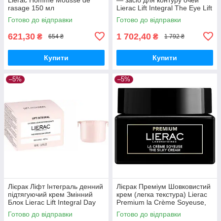
rasage 150 мл
Lierac Lift Integral The Eye Lift
Care 15 мл
Готово до відправки
Готово до відправки
621,30
1 702,40
₴
₴
654 ₴
1 792 ₴
Купити
Купити
–5%
–5%
Лієрак Ліфт Інтеграль денний
Лієрак Преміум Шовковистий
підтягуючий крем Змінний
крем (легка текстура) Lierac
Блок Lierac Lift Integral Day
Premium la Crème Soyeuse,
Cream Refill 50 мл
50 мл
Готово до відправки
Готово до відправки