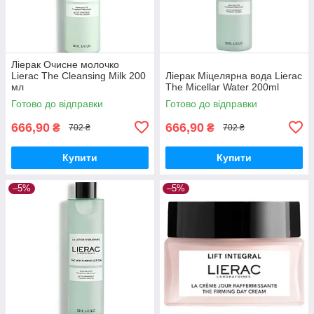
Ліерак Очисне молочко
Lierac The Cleansing Milk 200
Ліерак Міцелярна вода Lierac
мл
The Micellar Water 200ml
Готово до відправки
Готово до відправки
666,90
666,90
₴
₴
702 ₴
702 ₴
Купити
Купити
–5%
–5%