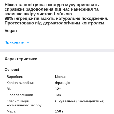
Ніжна та повітряна текстура мусу приносить
справжнє задоволення під час нанесення та
залишає шкіру чистою і м'якою.
99% інгредієнтів мають натуральне походження.
Протестовано під дерматологічним контролем.
Vegan
Приховати
Характеристики
Основні
Виробник
Lierac
Країна виробник
Франція
Вік
12+
Гіпоалергенний
Так
Класифікація
Лікувальна (Космецевтика)
косметичного засобу
Маса
150 г