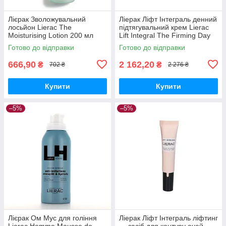
Лієрак Зволожувальний
Ліерак Ліфт Інтеграль денний
лосьйон Lierac The
підтягувальний крем Lierac
Moisturising Lotion 200 мл
Lift Integral The Firming Day
Cream 50 мл
Готово до відправки
Готово до відправки
666,90
2 162,20
₴
₴
702 ₴
2 276 ₴
Купити
Купити
–5%
–5%
Лієрак Ом Мус для гоління
Ліерак Ліфт Інтеграль ліфтинг
Lierac Homme Mousse de
— засіб для контуру очей