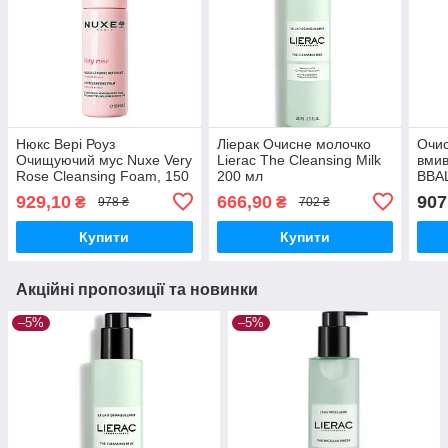
Нюкс Вері Роуз
Ліерак Очисне молочко
Очис
Очищуючий мус Nuxe Very
Lierac The Cleansing Milk
вмив
Rose Cleansing Foam, 150
200 мл
BBA
мл
Foa
929,10
666,90
907
₴
₴
978 ₴
702 ₴
Купити
Купити
Акційні пропозиції та новинки
–5%
–5%