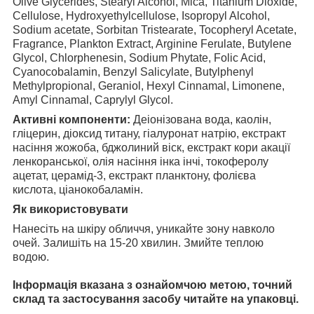
Olive Glycerides, Stearyl Alcohol, Mica, Titanium Dioxide,
Cellulose, Hydroxyethylcellulose, Isopropyl Alcohol,
Sodium acetate, Sorbitan Tristearate, Tocopheryl Acetate,
Fragrance, Plankton Extract, Arginine Ferulate, Butylene
Glycol, Chlorphenesin, Sodium Phytate, Folic Acid,
Cyanocobalamin, Benzyl Salicylate, Butylphenyl
Methylpropional, Geraniol, Hexyl Cinnamal, Limonene,
Amyl Cinnamal, Caprylyl Glycol.
Активні компоненти:
Деіонізована вода, каолін,
гліцерин, діоксид титану, гіалуронат натрію, екстракт
насіння жожоба, бджолиний віск, екстракт кори акації
ленкоранської, олія насіння інка інчі, токоферолу
ацетат, церамід-3, екстракт планктону, фолієва
кислота, ціанокобаламін.
Як використовувати
Нанесіть на шкіру обличчя, уникайте зону навколо
очей. Залишіть на 15-20 хвилин. Змийте теплою
водою.
Інформація вказана з ознайомчою метою, точний
склад та застосування засобу читайте на упаковці.