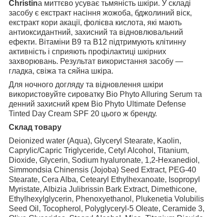
Christin
a миттєво усуває тьмяність шкіри. У складі
засобу є екстракт насіння жожоба, бджолиний віск,
екстракт кори акації, фолієва кислота, які мають
антиоксидантний, захисний та відновлювальний
ефекти. Вітаміни B9 та B12 підтримують клітинну
активність і сприяють профілактиці шкірних
захворювань. Результат використання засобу —
гладка, свіжа та сяйна шкіра.
Для ночного догляду та відновлення шкіри
використовуйте сироватку Bio Phyto Alluring Serum та
денний захисний крем Bio Phyto Ultimate Defense
Tinted Day Cream SPF 20 цього ж бренду.
Склад товару
Deionized water (Aqua), Glyceryl Stearate, Kaolin,
Caprylic/Capric Triglyceride, Cetyl Alcohol, Titanium,
Dioxide, Glycerin, Sodium hyaluronate, 1,2-Hexanediol,
Simmondsia Chinensis (Jojoba) Seed Extract, PEG-40
Stearate, Cera Alba, Cetearyl Ethylhexanoate, Isopropyl
Myristate, Albizia Julibrissin Bark Extract, Dimethicone,
Ethylhexylglycerin, Phenoxyethanol, Plukenetia Volubilis
Seed Oil, Tocopherol, Polyglyceryl-5 Oleate, Ceramide 3,