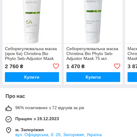
Себорегулювальна маска
Себорегулювальна маска
Маск
(крок 6а) Christina Bio
Christina Bio Phyto Seb-
Chri
Phyto Seb-Adjustor Mask
Adjustor Mask 75 мл
Mask
250 мл
2 760
1 470
3 8
₴
₴
Купити
Купити
Про нас
96% позитивних з 72 відгуків за рік
Працює з 19.12.2023
м. Запоріжжя
вул. Офіцерська, б. 26, Запоріжжя, Україна