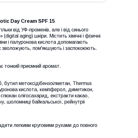
otic Day Cream SPF 15
льки від УФ-променів, але і від синього
igital aging) шкіри. Містить хімічні і фізичні
іни і гіалуронова кислота допомагають
час зволожують, пом'якшують і заспокоюють.
ає тонкий приємний аромат.
б, бутил метоксідібензоілметан, Thermus
алуронова кислота, кемпферол, диметикон,
а-глюкан олігосахарид, екстракти какао,
ну, шоломниці байкальської, рейнутріі
вадити легкими круговими рухами до повного