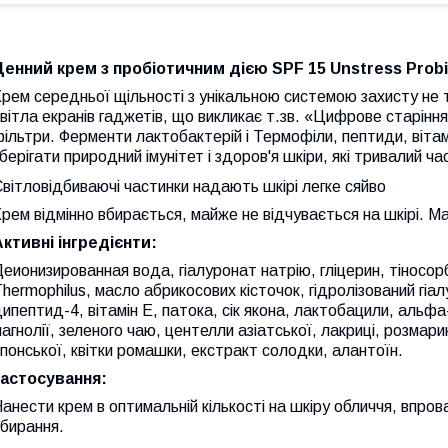
Денний крем з пробіотичним дією SPF 15 Unstress Probi
рем середньої щільності з унікальною системою захисту не ті
вітла екранів гаджетів, що викликає т.зв. «Цифрове старіння» (d
ільтри. Ферменти лактобактерій і Термофіли, пептиди, вітам
берігати природний імунітет і здоров'я шкіри, які тривалий 
вітловідбиваючі частинки надають шкірі легке сяйво
рем відмінно вбирається, майже не відчувається на шкірі. М
Активні інгредієнти:
еионизированная вода, гіалуронат натрію, гліцерин, тіносор
hermophilus, масло абрикосових кісточок, гідролізований гі
ипептид-4, вітамін Е, патока, сік якона, лактобацили, альф
агнолії, зеленого чаю, центелли азіатської, лакриці, розмари
понської, квітки ромашки, екстракт солодки, алантоїн.
застосування:
анести крем в оптимальній кількості на шкіру обличчя, впро
бирання.