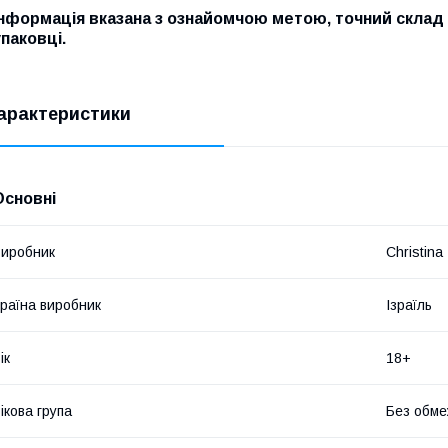
Інформація вказана з ознайомчою метою, точний склад 
упаковці.
арактеристики
Основні
иробник
Christina
раїна виробник
Ізраїль
ік
18+
ікова група
Без обме