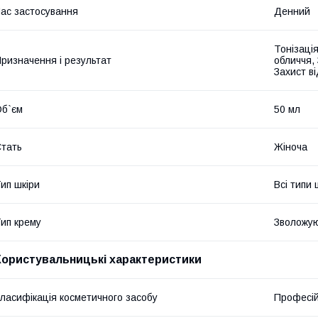
ас застосування
Денний
Тонізаці
ризначення і результат
обличчя,
Захист в
б`єм
50 мл
тать
Жіноча
ип шкіри
Всі типи 
ип крему
Зволожу
Користувальницькі характеристики
ласифікація косметичного засобу
Професі