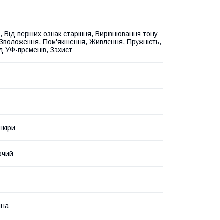
я, Від перших ознак старіння, Вирівнювання тону
 Зволоження, Пом'якшення, Живлення, Пружність,
ід УФ-променів, Захист
шкіри
ючий
йна