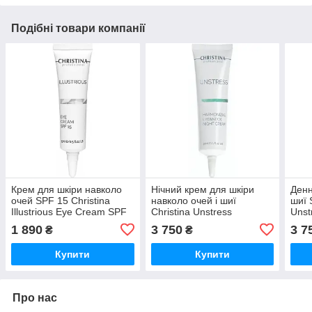
Подібні товари компанії
Крем для шкіри навколо
Нічний крем для шкіри
Денн
очей SPF 15 Christina
навколо очей і шиї
шиї 
Illustrious Eye Cream SPF
Christina Unstress
Unst
15 15 мл
Harmonizing Night Cream
Crea
1 890
3 750
3 7
₴
₴
Eye&Neck 30 мл
мл
Купити
Купити
Про нас