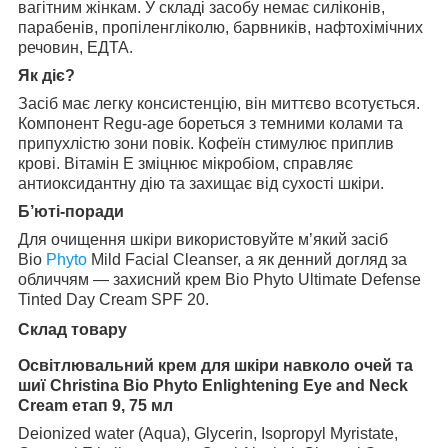
вагітним жінкам. У складі засобу немає силіконів,
парабенів, пропіленгліколю, барвників, нафтохімічних
речовин, ЕДТА.
Як діє?
Засіб має легку консистенцію, він миттєво всотується.
Компонент Regu-age бореться з темними колами та
припухлістю зони повік. Кофеїн стимулює приплив
крові. Вітамін Е зміцнює мікробіом, справляє
антиоксидантну дію та захищає від сухості шкіри.
Б’юті-поради
Для очищення шкіри використовуйте м’який засіб
Bio
Phyto
Mild Facial Cleanser, а як денний догляд за
обличчям — захисний крем Bio Phyto Ultimate Defense
Tinted Day Cream SPF 20.
Склад товару
Освітлювальний крем для шкіри навколо очей та
шиї Christina Bio Phyto Enlightening Eye and Neck
Cream етап 9, 75 мл
Deionized water (Aqua), Glycerin, Isopropyl Myristate,