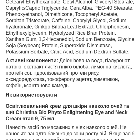
Cetearyl Ethylhexanoate, Cetyl Alcohol, Glyceryl Stearate,
Caprylic/Capric Triglyceride, Cera Alba, PEG-40 Stearate,
Phenoxyethanol, Dimethicone, Tocopheryl Acetate,
Sorbitan Tristearate, Caffeine, Caprylyl Glycol, Sodium
hyaluronate, Ginkgo Biloba Leaf Extract, Chlorphenesin,
Ethylhexylglycerin, Hydrolyzed Rice Bran Protein,
Xanthan Gum, 1,2-Hexanediol, Sodium Benzoate, Glycine
Soja (Soybean) Protein, Superoxide Dismutase,
Potassium Sorbate, Citric Acid, Sodium Dextran Sulfate.
Активні компоненти:
Деіонізована вода, гіалуронат
натрію, екстракт листя гінкго білоба, лимонна кислота,
протеїн сої, гідролізований протеїн рису,
оксидоредуктаза, токоферолу ацетат, диметикон,
кофеїн, ксантанова камедь.
Як використовувати
Освітлювальний крем для шкіри навколо очей та
шиї Christina Bio Phyto Enlightening Eye and Neck
Cream етап 9, 75 мл
Нанесіть засіб по масажних лініях навколо очей. Не
наносьте занадто близько до зони росту вій. Якщо засіб
потрапив в очі, промийте їх великою кількістю води.