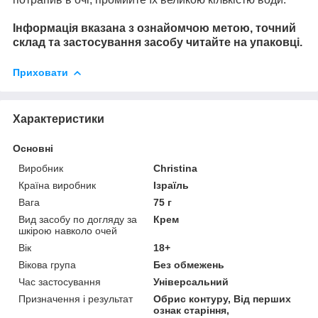
Інформація вказана з ознайомчою метою, точний
склад та застосування засобу читайте на упаковці.
Приховати
Характеристики
Основні
Виробник
Christina
Країна виробник
Ізраїль
Вага
75 г
Вид засобу по догляду за
Крем
шкірою навколо очей
Вік
18+
Вікова група
Без обмежень
Час застосування
Універсальний
Призначення і результат
Обрис контуру, Від перших
ознак старіння,