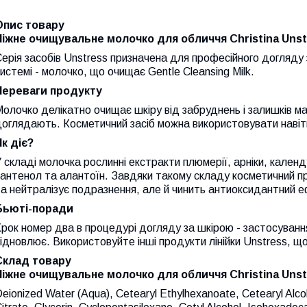
Опис товару
Ніжне очищувальне молочко для обличчя Christina Unstre
ерія засобів Unstress призначена для професійного догляду
истемі - молочко, що очищає Gentle Cleansing Milk.
Переваги продукту
олочко делікатно очищає шкіру від забруднень і залишків макі
оглядають. Косметичний засіб можна використовувати навіть
Як діє?
 складі молочка рослинні екстракти плюмерії, арніки, календ
антенол та алантоїн. Завдяки такому складу косметичний п
а нейтралізує подразнення, але й чинить антиоксидантний е
Бьюті-поради
рок номер два в процедурі догляду за шкірою - застосування 
ідновлює. Використовуйте інші продукти лінійки Unstress, 
Склад товару
Ніжне очищувальне молочко для обличчя Christina Unstre
eionized Water (Aqua), Cetearyl Ethylhexanoate, Cetearyl Alcoh