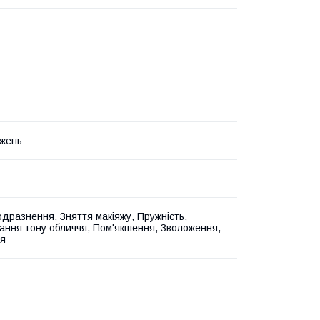
жень
одразнення, Зняття макіяжу, Пружність,
ання тону обличчя, Пом'якшення, Зволоження,
я