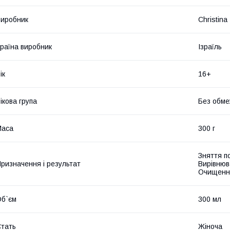
иробник
Christina
раїна виробник
Ізраїль
ік
16+
ікова група
Без обме
Маса
300 г
Зняття п
ризначення і результат
Вирівнюв
Очищенн
б`єм
300 мл
тать
Жіноча