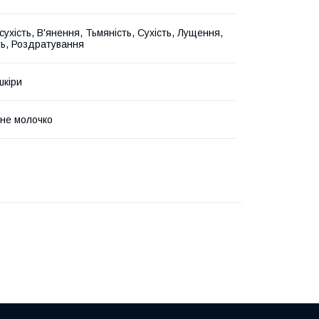
ухість, В'янення, Тьмяність, Сухість, Лущення,
ть, Роздратування
шкіри
не молочко