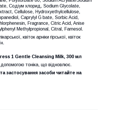
ecane, Polysorbate 80, Sodium Acrylate/Sodium
ate, Содіум хлорид, Sodium Glycolate,
tract, Cellulose, Hydroxyethylcellulose,
opanediol, Caprylyl G bate, Sorbic Acid,
Chlorphenesin, Fragrance, Citric Acid, Anise
lphenyl Methylpropional, Citral, Farnesol.
карської, квіток арніки гірської, квіток
н.
ss 1 Gentle Cleansing Milk, 300 мл
а допомогою тоніка, що відновлює.
та застосування засоби читайте на