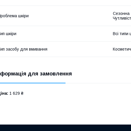
Сезонна с
роблема шкіри
Чутливіс
ип шкіри
Всі типи 
ип засобу для вмивання
Косметич
нформація для замовлення
іна:
1 629 ₴