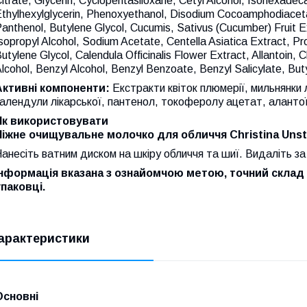
itrate, Glycerin, Cyclopentasiloxane, Cetyl Alcohol, Isohexad
thylhexylglycerin, Phenoxyethanol, Disodium Cocoamphodiacet
anthenol, Butylene Glycol, Cucumis, Sativus (Cucumber) Fruit Ex
sopropyl Alcohol, Sodium Acetate, Centella Asiatica Extract, Pr
utylene Glycol, Calendula Officinalis Flower Extract, Allantoin, 
lcohol, Benzyl Alcohol, Benzyl Benzoate, Benzyl Salicylate, Buty
Активні компоненти:
Екстракти квіток плюмерії, мильнянки лі
алендули лікарської, пантенол, токоферолу ацетат, алантої
Як використовувати
Ніжне очищувальне молочко для обличчя Christina Unstre
анесіть ватним диском на шкіру обличчя та шиї. Видаліть з
Інформація вказана з ознайомчою метою, точний склад 
упаковці.
арактеристики
Основні