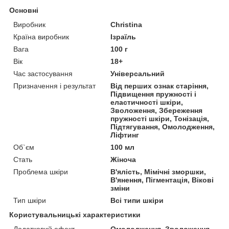
Основні
Виробник
Christina
Країна виробник
Ізраїль
Вага
100 г
Вік
18+
Час застосування
Універсальний
Призначення і результат
Від перших ознак старіння,
Підвищення пружності і
еластичності шкіри,
Зволоження, Збереження
пружності шкіри, Тонізація,
Підтягування, Омолодження,
Ліфтинг
Об`єм
100 мл
Стать
Жіноча
Проблема шкіри
В'ялість, Мімічні зморшки,
В'янення, Пігментація, Вікові
зміни
Тип шкіри
Всі типи шкіри
Користувальницькі характеристики
Додатковий ефект
Омолодження, Зволоження