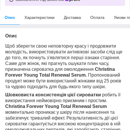
Опис
Характеристики
Доставка
Оплата
Умови п
Опис
Щоб зберегти свою неповторну красу і продовжити
молодість, використовувати антивікові засоби слід ще
до того, як почнуть з'являтися перші ознаки старіння.
Саме для жінок, які прагнуть ошукати плин часу,
призначена сироватка для омолодження
Christina
Forever Young Total Renewal Serum.
Пропонований
продукт може бути використаний жінками від 25 років
та чудово підходить для будь-якого типу шкіри.
Шовковиста консистенція цієї сироватки
робить її
використання неймовірно приємним і простим.
Christina Forever Young Total Renewal Serum
моментально проникає у шкіру після нанесення та
забезпечує тривалий ефект. Результативність дії цієї
сироватки гарантується високою концентрацією в ній
омолоджувальних пептидів, які запобігають старінню