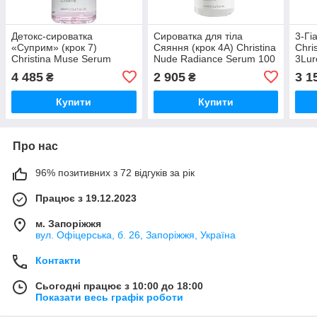
Детокс-сироватка
Сироватка для тіла
3-Гі
«Суприм» (крок 7)
Сяяння (крок 4A) Christina
Chri
Christina Muse Serum
Nude Radiance Serum 100
3Lur
Supreme 100 мл
мл
4 485
2 905
3 1
₴
₴
Купити
Купити
Про нас
96% позитивних з 72 відгуків за рік
Працює з 19.12.2023
м. Запоріжжя
вул. Офіцерська, б. 26, Запоріжжя, Україна
Контакти
Сьогодні працює з 10:00 до 18:00
Показати весь графік роботи