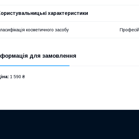
Користувальницькі характеристики
ласифікація косметичного засобу
Професі
нформація для замовлення
іна:
1 590 ₴