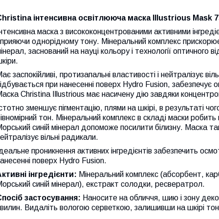
Christina інтенсивна освітлююча маска Illustrious Mask 
нтенсивна маска з висококонцентрованими активними інгреді
прияючи однорідному тону. Мінеральний комплекс прискорює
інерал, заснований на науці кольору і технології оптичного в
кіри.
ає заспокійливі, протизапальні властивості і нейтралізує ві
ідбувається при нанесенні поверх Hydro Fusion, забезпечує о
аска Christina Illustrious має насичену дію завдяки концент
стотно зменшує пігментацію, плями на шкірі, в результаті чо
івномірний тон. Мінеральний комплекс в складі маски робить
орський синій мінерал допоможе посилити білизну. Маска так
ейтралізує вільні радикали.
деальне проникнення активних інгредієнтів забезпечить осмо
анесенні поверх Hydro Fusion.
Активні інгредієнти:
Мінеральний комплекс (абсорбент, карб
орський синій мінерал), екстракт солодки, ресвератрол.
Спосіб застосування:
Наносите на обличчя, шию і зону деко
вилин. Видаліть вологою серветкою, залишивши на шкірі тонк