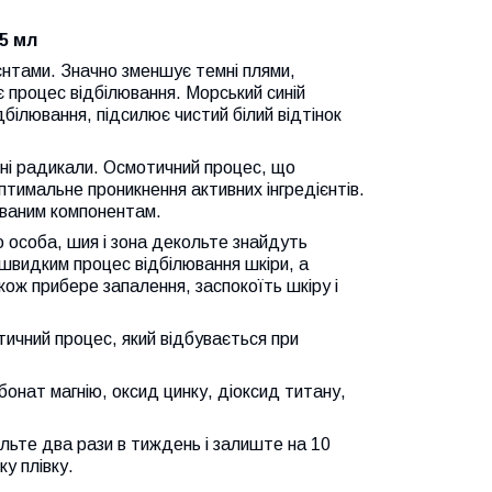
75 мл
єнтами. Значно зменшує темні плями,
 процес відбілювання. Морський синій
ідбілювання, підсилює чистий білий відтінок
льні радикали. Осмотичний процес, що
птимальне проникнення активних інгредієнтів.
рованим компонентам.
го особа, шия і зона декольте знайдуть
 швидким процес відбілювання шкіри, а
ож прибере запалення, заспокоїть шкіру і
тичний процес, який відбувається при
онат магнію, оксид цинку, діоксид титану,
льте два рази в тиждень і залиште на 10
у плівку.