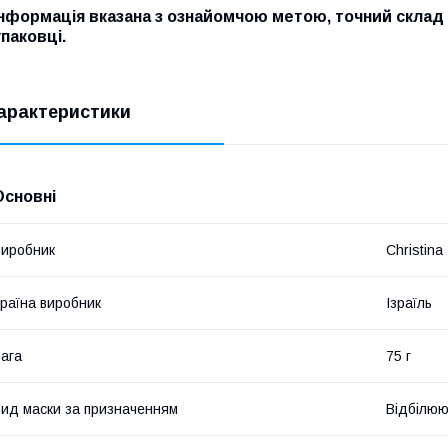
Інформація вказана з ознайомчою метою, точний склад 
упаковці.
арактеристики
Основні
иробник
Christina
раїна виробник
Ізраїль
ага
75 г
ид маски за призначенням
Відбілю