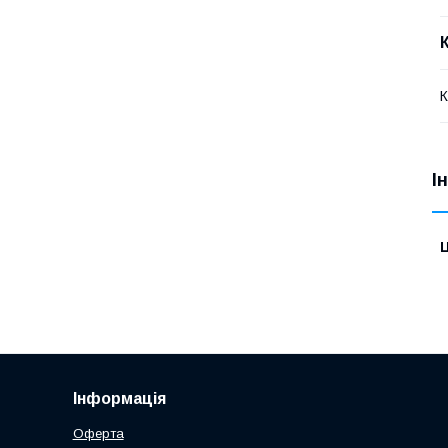
К
І
Ц
Інформація
Оферта