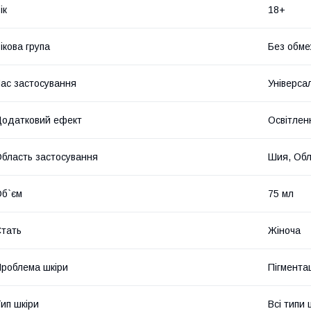
ік
18+
ікова група
Без обме
ас застосування
Універса
одатковий ефект
Освітлен
бласть застосування
Шия, Обл
б`єм
75 мл
тать
Жіноча
роблема шкіри
Пігмента
ип шкіри
Всі типи 