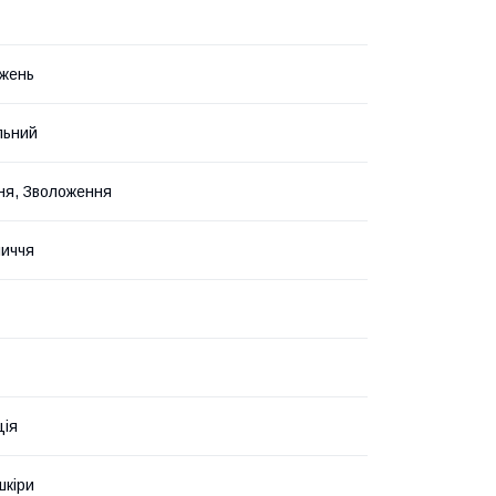
жень
льний
ня, Зволоження
иччя
ція
шкіри