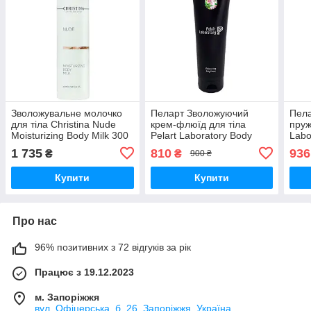
Зволожувальне молочко
Пеларт Зволожуючий
Пела
для тіла Christina Nude
крем-флюїд для тіла
пруж
Moisturizing Body Milk 300
Pelart Laboratory Body
Labo
мл
Series Moisturizing Body
Pret
1 735
810
936
₴
₴
900 ₴
Cream, 250 мл
NB, 
Купити
Купити
Про нас
96% позитивних з 72 відгуків за рік
Працює з 19.12.2023
м. Запоріжжя
вул. Офіцерська, б. 26, Запоріжжя, Україна