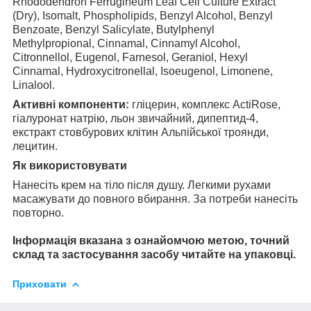
Rhododendron Ferrugineum Leaf Cell Culture Extract
(Dry), Isomalt, Phospholipids, Benzyl Alcohol, Benzyl
Benzoate, Benzyl Salicylate, Butylphenyl
Methylpropional, Cinnamal, Cinnamyl Alcohol,
Citronnellol, Eugenol, Farnesol, Geraniol, Hexyl
Cinnamal, Hydroxycitronellal, Isoeugenol, Limonene,
Linalool.
Активні компоненти:
гліцерин, комплекс ActiRose,
гіалуронат натрію, льон звичайний, дипептид-4,
екстракт стовбурових клітин Альпійської троянди,
лецитин.
Як використовувати
Нанесіть крем на тіло після душу. Легкими рухами
масажувати до повного вбирання. За потреби нанесіть
повторно.
Інформація вказана з ознайомчою метою, точний
склад та застосування засобу читайте на упаковці.
Приховати