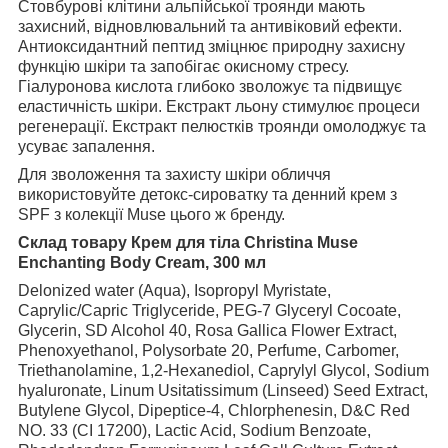
Стовбурові клітини альпійської троянди мають
захисний, відновлювальний та антивіковий ефекти.
Антиоксидантний пептид зміцнює природну захисну
функцію шкіри та запобігає окисному стресу.
Гіалуронова кислота глибоко зволожує та підвищує
еластичність шкіри. Екстракт льону стимулює процеси
регенерації. Екстракт пелюстків троянди омолоджує та
усуває запалення.
Для зволоження та захисту шкіри обличчя
використовуйте детокс-сироватку та денний крем з
SPF з колекції Muse цього ж бренду.
Склад товару Крем для тіла Christina Muse
Enchanting Body Cream, 300 мл
Delonized water (Aqua), Isopropyl Myristate,
Caprylic/Capric Triglyceride, PEG-7 Glyceryl Cocoate,
Glycerin, SD Alcohol 40, Rosa Gallica Flower Extract,
Phenoxyethanol, Polysorbate 20, Perfume, Carbomer,
Triethanolamine, 1,2-Hexanediol, Caprylyl Glycol, Sodium
hyaluronate, Linum Usitatissimum (Linseed) Seed Extract,
Butylene Glycol, Dipeptice-4, Chlorphenesin, D&C Red
NO. 33 (CI 17200), Lactic Acid, Sodium Benzoate,