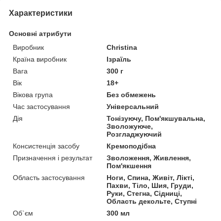
Характеристики
Основні атрибути
Виробник
Christina
Країна виробник
Ізраїль
Вага
300 г
Вік
18+
Вікова група
Без обмежень
Час застосування
Універсальний
Дія
Тонізуючу, Пом'якшувальна,
Зволожуюче,
Розгладжуючий
Консистенція засобу
Кремоподібна
Призначення і результат
Зволоження, Живлення,
Пом'якшення
Область застосування
Ноги, Спина, Живіт, Лікті,
Пахви, Тіло, Шия, Груди,
Руки, Стегна, Сідниці,
Область декольте, Ступні
Об`єм
300 мл