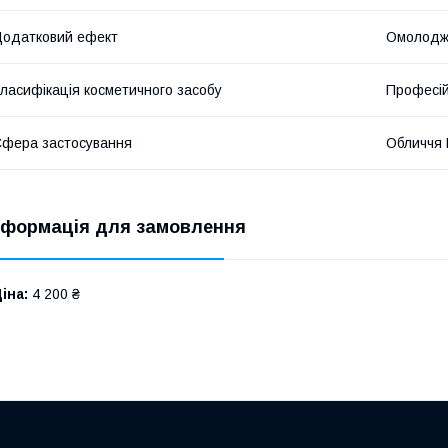
одатковий ефект
Омолодж
ласифікація косметичного засобу
Професі
фера застосування
Обличчя
нформація для замовлення
іна:
4 200 ₴