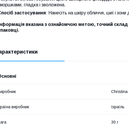
моршками, гладка і зволожена.
Спосіб застосування
: Нанесіть на шкіру обличчя, шиї і зони
Інформація вказана з ознайомчою метою, точний склад 
упаковці.
арактеристики
Основні
иробник
Christina
раїна виробник
Ізраїль
ага
30 г