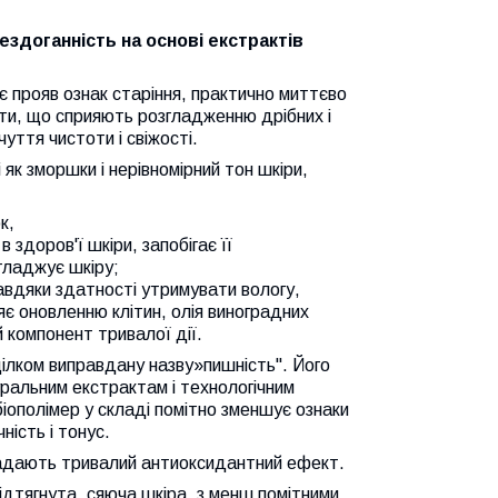
ездоганність на основі екстрактів
є прояв ознак старіння, практично миттєво
ти, що сприяють розгладженню дрібних і
уття чистоти і свіжості.
 як зморшки і нерівномірний тон шкіри,
к,
 здоров'ї шкіри, запобігає її
гладжує шкіру;
авдяки здатності утримувати вологу,
є оновленню клітин, олія виноградних
 компонент тривалої дії.
цілком виправдану назву»пишність". Його
ральним екстрактам і технологічним
біополімер у складі помітно зменшує ознаки
ність і тонус.
 надають тривалий антиоксидантний ефект.
дтягнута, сяюча шкіра, з менш помітними