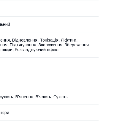
льний
ння, Відновлення, Тонізація, Ліфтинг,
ння, Підтягування, Зволоження, Збереження
і шкіри, Розгладжуючий ефект
ухість, В'янення, В'ялість, Сухість
шкіри