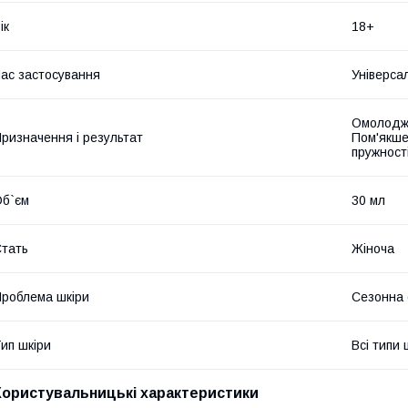
ік
18+
ас застосування
Універса
Омолодже
ризначення і результат
Пом'якше
пружност
б`єм
30 мл
тать
Жіноча
роблема шкіри
Сезонна с
ип шкіри
Всі типи 
Користувальницькі характеристики