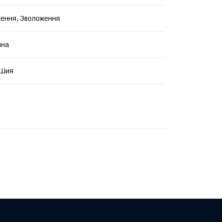
ення, Зволоження
йна
 Шия