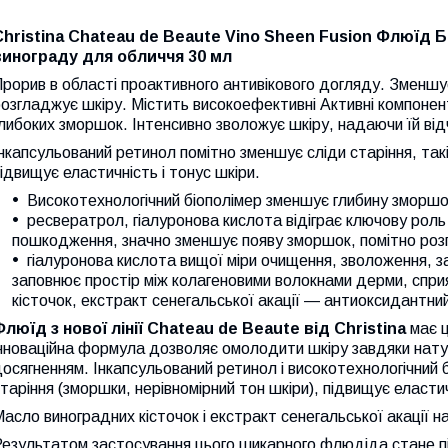
Christinа Chateau de Beaute Vino Sheen Fusion Флюїд Б
винограду для обличчя 30 мл
рорив в області проактивного антивікового догляду. Зменшу
озгладжує шкіру. Містить високоефективні Активні компонен
либоких зморшок. Інтенсивно зволожує шкіру, надаючи їй відч
нкапсульований ретинол помітно зменшує сліди старіння, такі
ідвищує еластичність і тонус шкіри.
Високотехнологічний біополімер зменшує глибину зморшо
ресвератрол, гіалуронова кислота відіграє ключову роль в
пошкодження, значно зменшує появу зморшок, помітно роз
гіалуронова кислота вищої міри очищення, зволоження, з
заповнює простір між колагеновими волокнами дерми, сприя
кісточок, екстракт сенегальської акації — антиоксидантний
Флюїд з нової лінії Chateau de Beaute від Christina
має 
нноваційна формула дозволяє омолодити шкіру завдяки нату
осягненням. Інкапсульований ретинол і високотехнологічний 
таріння (зморшки, нерівномірний тон шкіри), підвищує еластич
асло виноградних кісточок і екстракт сенегальської акації
езультатом застосування цього шикарного флюдіда стане пі