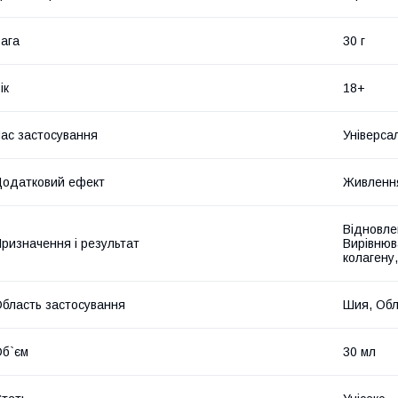
ага
30 г
ік
18+
ас застосування
Універса
одатковий ефект
Живлення
Відновле
ризначення і результат
Вирівнюв
колагену
бласть застосування
Шия, Обл
б`єм
30 мл