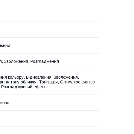
льний
, Зволоження, Розгладження
ння кольору, Відновлення, Зволоження,
ання тону обличчя, Тонізація, Стимулює синтез
, Розгладжуючий ефект
иччя