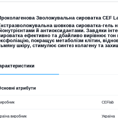
Проколагенова Зволожувальна сироватка CEF La
Екстразволожувальна шовкова сироватка-гель на
біонутрієнтами й антиоксидантами. Завдяки інте
сироватка ефективно та дбайливо вирівнює тон 
ексфоліацію, покращує метаболізм клітин, відно
тьмяну шкіру, стимулює синтез колагену та зах
арактеристики
Основні атрибути
иробник
CEFlab
раїна виробник
Україна