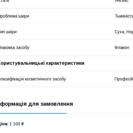
тать
Унісекс
роблема шкіри
Тьмяність
ип шкіри
Суха, Но
паковка засобу
Флакон
Користувальницькі характеристики
ласифікація косметичного засобу
Професі
нформація для замовлення
іна:
1 100 ₴