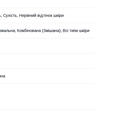
, Сухість, Нерівний відтінок шкіри
рмальна, Комбінована (Змішана), Всі типи шкіри
йна