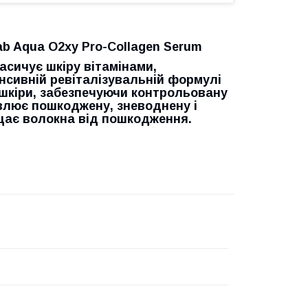
b Aqua O2xy Pro-Collagen Serum
сичує шкіру вітамінами,
нсивній ревіталізувальній формулі
шкіри, забезпечуючи контрольовану
влює пошкоджену, зневоднену і
ищає волокна від пошкодження.