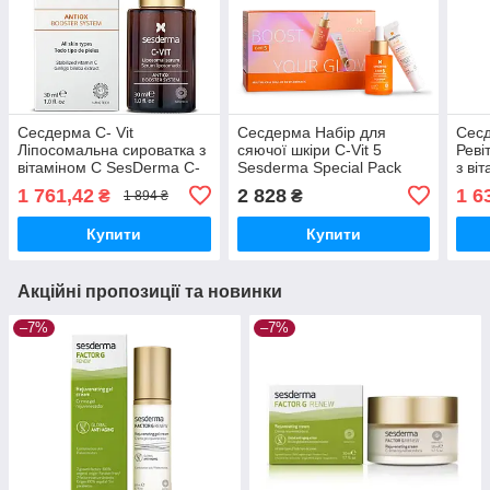
Сесдерма C- Vit
Сесдерма Набір для
Сесд
Ліпосомальна сироватка з
сяючої шкіри C-Vit 5
Реві
вітаміном C SesDerma C-
Sesderma Special Pack
з ві
Vit Liposomal Serum, 30
SesD
1 761,42
2 828
1 6
₴
₴
1 894 ₴
мл
Revi
мл
Купити
Купити
Акційні пропозиції та новинки
–7%
–7%