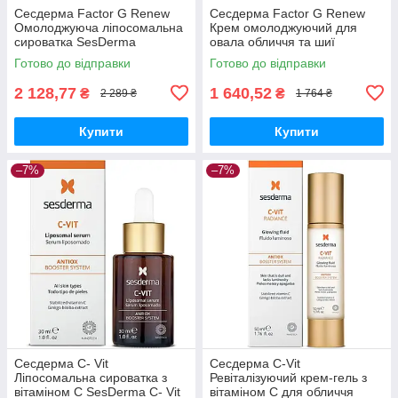
Сесдерма Factor G Renew
Сесдерма Factor G Renew
Омолоджуюча ліпосомальна
Крем омолоджуючий для
сироватка SesDerma
овала обличчя та шиї
FACTOR G Loiposomal
SesDerma Factor G Renew
Готово до відправки
Готово до відправки
Serum, 30 мл
Chin & Neck, 50 мл
2 128,77
1 640,52
₴
₴
2 289 ₴
1 764 ₴
Купити
Купити
–7%
–7%
Сесдерма C- Vit
Сесдерма C-Vit
Ліпосомальна сироватка з
Ревіталізуючий крем-гель з
вітаміном C SesDerma C- Vit
вітаміном C для обличчя