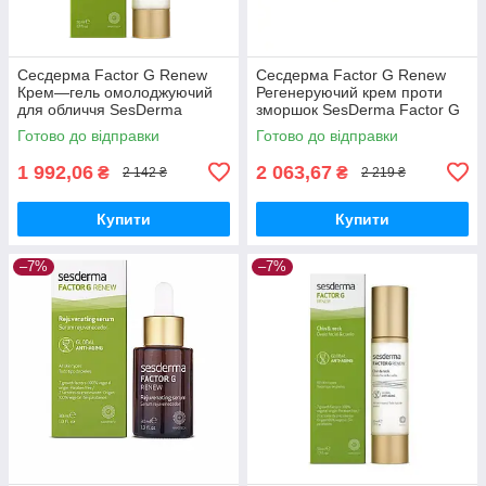
Сесдерма Factor G Renew
Сесдерма Factor G Renew
Крем—гель омолоджуючий
Регенеруючий крем проти
для обличчя SesDerma
зморшок SesDerma Factor G
Factor G Renew Rejuvenating
Renew Anti-Aging
Готово до відправки
Готово до відправки
Gel Cream, 50 мл
Regenerating Cream, 50 мл
1 992,06
2 063,67
₴
₴
2 142 ₴
2 219 ₴
Купити
Купити
–7%
–7%