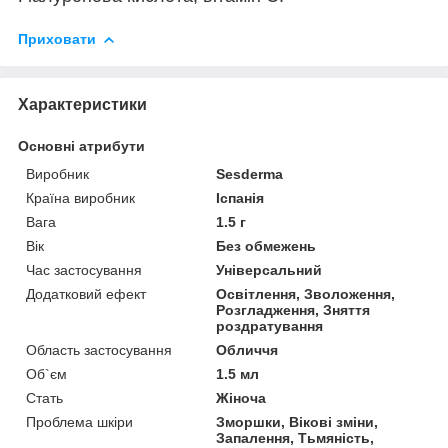
Приховати
Характеристики
Основні атрибути
Виробник
Sesderma
Країна виробник
Іспанія
Вага
1.5 г
Вік
Без обмежень
Час застосування
Універсальний
Додатковий ефект
Освітлення, Зволоження,
Розгладження, Зняття
роздратування
Область застосування
Обличчя
Об`єм
1.5 мл
Стать
Жіноча
Проблема шкіри
Зморшки, Вікові зміни,
Запалення, Тьмяність,