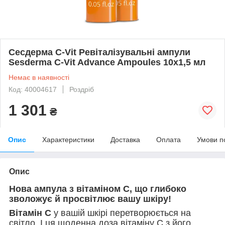
Сесдерма C-Vit Ревіталізувальні ампули
Sesderma C-Vit Advance Ampoules 10x1,5 мл
Немає в наявності
Код: 40004617
Роздріб
1 301
₴
Опис
Характеристики
Доставка
Оплата
Умови п
Опис
Нова ампула з вітаміном С, що глибоко
зволожує й просвітлює вашу шкіру!
Вітамін С
у вашій шкірі перетворюється на
світло. І ця щоденна доза вітаміну C з його