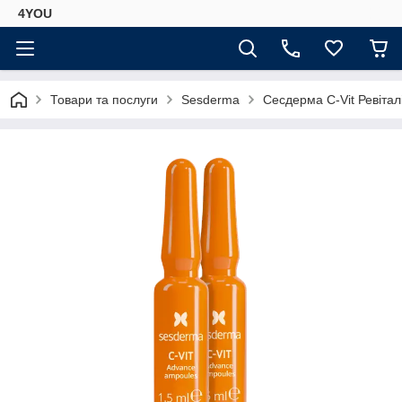
4YOU
Товари та послуги
Sesderma
Сесдерма C-Vit Ревітал