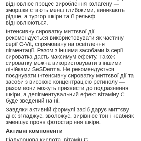
відновлює процес вироблення колагену —
зморшки стають менш глибокими, виникають
рідше, а тургор шкіри та її рельєф
відновлюються.
Інтенсивну сироватку миттєвої дії
рекомендується використовувати як частину
серії C-Vit, спрямовану на освітлення
пігментації. Разом з іншими засобами із серії
сироватка дасть максимум ефекту. Також
сироватку можна використовувати з іншими
лінійками SeSDerma. Не рекомендується
поєднувати Інтенсивну сироватку миттєвої дії та
засоби з високою концентрацією ретинолу —
разом вони можуть призвести до подразнення
шкіри, а депігментувальний ефект вітаміну C
буде зведений на ні.
Завдяки активній формулі засіб дарує миттєву
дію: згладжує, зволожує, вирівнює тон і неабияк
зменшує прояв фотостаріння шкіри.
Активні компоненти
Гіалуронова кислота, вітамін С.