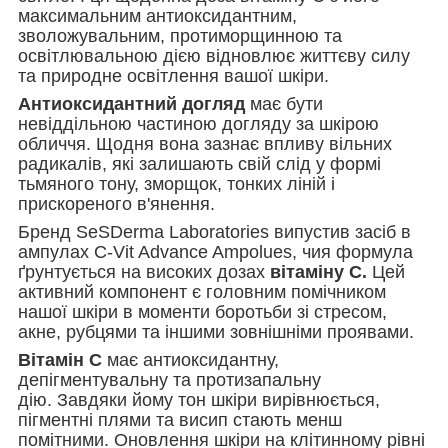
максимальним антиоксидантним,
зволожувальним, протиморщинною та
освітлювальною дією відновлює життєву силу
та природне освітлення вашої шкіри.
Антиоксидантний догляд
має бути
невіддільною частиною догляду за шкірою
обличчя. Щодня вона зазнає впливу вільних
радикалів, які залишають свій слід у формі
тьмяного тону, зморщок, тонких ліній і
прискореного в'янення.
Бренд SeSDerma Laboratories випустив засіб в
ампулах C-Vit Advance Ampolues, чия формула
ґрунтується на високих дозах
вітаміну С.
Цей
активний компонент є головним помічником
нашої шкіри в моменти боротьби зі стресом,
акне, рубцями та іншими зовнішніми проявами.
Вітамін C
має антиоксидантну,
депігментувальну та протизапальну
дію. Завдяки йому тон шкіри вирівнюється,
пігментні плями та висип стають менш
помітними. Оновлення шкіри на клітинному рівні