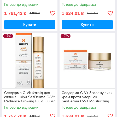
Liposomal Serum, 30 мл
SesDerma C-Vit Revitalizing
Готово до відправки
Готово до відправки
Cream Gel, 50 мл
1 761,42
1 634,01
₴
₴
1 894 ₴
1 757 ₴
Купити
Купити
–7%
–7%
Сесдерма C-Vit Флюїд для
Сесдерма C-Vit Зволожуючий
сяяння шкіри SesDerma C-Vit
крем проти зморшок
Radiance Glowing Fluid, 50 мл
SesDerma C-Vit Moisturizing
Face Cream, 50 мл
Готово до відправки
Готово до відправки
1 757,70
1 634,01
₴
₴
1 890 ₴
1 757 ₴