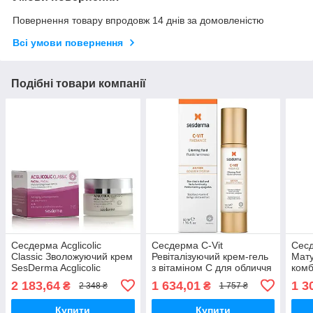
Повернення товару впродовж 14 днів за домовленістю
Всі умови повернення
Подібні товари компанії
Сесдерма Acglicolic
Сесдерма C-Vit
Сесд
Classic Зволожуючий крем
Ревіталізуючий крем-гель
Мату
SesDerma Acglicolic
з вітаміном C для обличчя
комб
Classic Moisturizing Cream
SesDerma C-Vit
шкір
2 183,64
1 634,01
1 3
₴
₴
2 348 ₴
1 757 ₴
SPF 15, 50 мл
Revitalizing Cream Gel, 50
Sesb
мл
crea
Купити
Купити