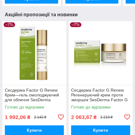
Акційні пропозиції та новинки
–7%
–7%
Сесдерма Factor G Renew
Сесдерма Factor G Renew
Крем—гель омолоджуючий
Регенеруючий крем проти
для обличчя SesDerma
зморшок SesDerma Factor G
Factor G Renew Rejuvenating
Renew Anti-Aging
Готово до відправки
Готово до відправки
Gel Cream, 50 мл
Regenerating Cream, 50 мл
1 992,06
2 063,67
₴
₴
2 142 ₴
2 219 ₴
Купити
Купити