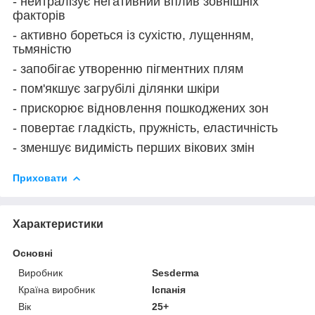
- нейтралізує негативний вплив зовнішніх
факторів
- активно бореться із сухістю, лущенням,
тьмяністю
- запобігає утворенню пігментних плям
- пом'якшує загрубілі ділянки шкіри
- прискорює відновлення пошкоджених зон
- повертає гладкість, пружність, еластичність
- зменшує видимість перших вікових змін
Приховати
Характеристики
Основні
Виробник
Sesderma
Країна виробник
Іспанія
Вік
25+