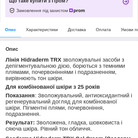
Що таке купити з Пром?
Замовлення під захистом
Опис
Характеристики
Доставка
Оплата
Умови п
Опис
Лінія Hidraderm TRX
зволожувальні засоби з
депігментувальною дією, борються з темними
плямами, почервоніннями і подразненням,
вирівнюють тон шкіри.
Для комбінованої шкіри з 25 років
Показання
: Зволожувальний, антиоксидантний і
регенерувальний догляд для комбінованої
шкіри. Пігментні плями, почервоніння,
подразнення.
Результат:
Зволожена, гладка, шовковиста і
сяюча шкіра. Рівний тон обличчя.