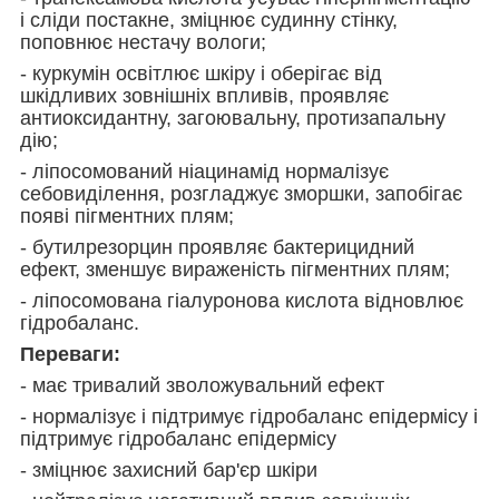
і сліди постакне, зміцнює судинну стінку,
поповнює нестачу вологи;
- куркумін освітлює шкіру і оберігає від
шкідливих зовнішніх впливів, проявляє
антиоксидантну, загоювальну, протизапальну
дію;
- ліпосомований ніацинамід нормалізує
себовиділення, розгладжує зморшки, запобігає
появі пігментних плям;
- бутилрезорцин проявляє бактерицидний
ефект, зменшує вираженість пігментних плям;
- ліпосомована гіалуронова кислота відновлює
гідробаланс.
Переваги:
- має тривалий зволожувальний ефект
- нормалізує і підтримує гідробаланс епідермісу і
підтримує гідробаланс епідермісу
- зміцнює захисний бар'єр шкіри