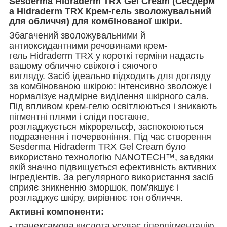
Sesderma Hidraderm TRX Gel Cream (Сесдерм
а Hidraderm TRX
Крем-гель зволожувальний
для обличчя) для комбінованої шкіри.
Збагачений зволожувальними й
антиоксидантними речовинами крем-
гель Hidraderm TRX у короткі терміни надасть
вашому обличчю свіжого і сяючого
вигляду. Засіб ідеально підходить для догляду
за комбінованою шкірою: інтенсивно зволожує і
нормалізує надмірне виділення шкірного сала.
Під впливом крем-гелю освітлюються і зникають
пігментні плями і сліди постакне,
розгладжується мікрорельєф, заспокоюються
подразнення і почервоніння. Під час створення
Sesderma Hidraderm TRX Gel Cream було
використано технологію NANOTECH™, завдяки
якій значно підвищується ефективність активних
інгредієнтів. За регулярного використання засіб
сприяє зникненню зморшок, пом'якшує і
розгладжує шкіру, вирівнює тон обличчя.
Активні компоненти:
- транексамова кислота усуває гіперпігментацію