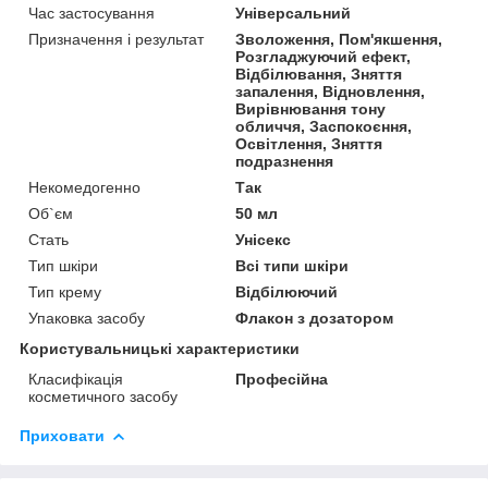
Час застосування
Універсальний
Призначення і результат
Зволоження, Пом'якшення,
Розгладжуючий ефект,
Відбілювання, Зняття
запалення, Відновлення,
Вирівнювання тону
обличчя, Заспокоєння,
Освітлення, Зняття
подразнення
Некомедогенно
Так
Об`єм
50 мл
Стать
Унісекс
Тип шкіри
Всі типи шкіри
Тип крему
Відбілюючий
Упаковка засобу
Флакон з дозатором
Користувальницькі характеристики
Класифікація
Професійна
косметичного засобу
Приховати