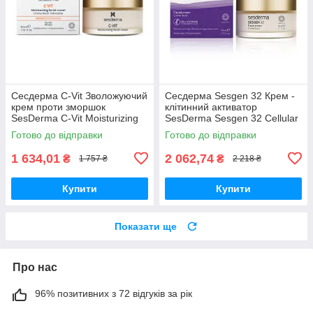
Сесдерма C-Vit Зволожуючий
Сесдерма Sesgen 32 Крем -
крем проти зморшок
клітинний активатор
SesDerma C-Vit Moisturizing
SesDerma Sesgen 32 Cellular
Face Cream, 50 мл
Activating Cream, 50 мл
Готово до відправки
Готово до відправки
1 634,01
2 062,74
₴
₴
1 757 ₴
2 218 ₴
Купити
Купити
Показати ще
Про нас
96% позитивних з 72 відгуків за рік