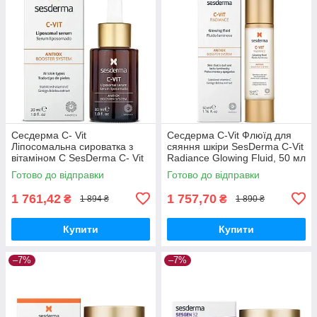
Сесдерма C- Vit
Сесдерма C-Vit Флюїд для
Ліпосомальна сироватка з
сяяння шкіри SesDerma C-Vit
вітаміном C SesDerma C- Vit
Radiance Glowing Fluid, 50 мл
Liposomal Serum, 30 мл
Готово до відправки
Готово до відправки
1 761,42
1 757,70
₴
₴
1 894 ₴
1 890 ₴
Купити
Купити
–7%
–7%