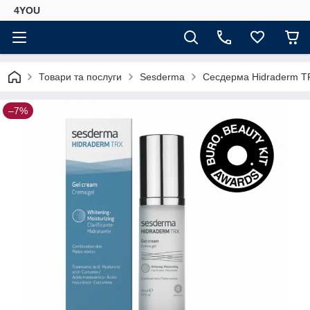
4YOU
Товари та послуги
Sesderma
Сесдерма Hidraderm TR
–7%