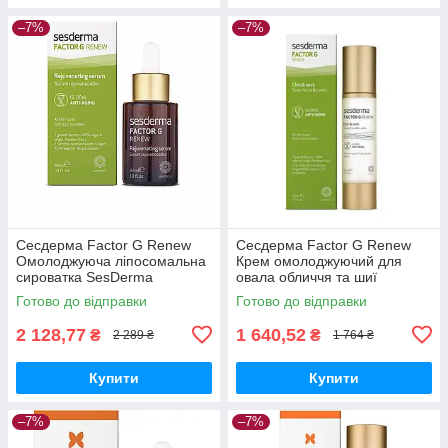
–7%
–7%
Сесдерма Factor G Renew
Сесдерма Factor G Renew
Омолоджуюча ліпосомальна
Крем омолоджуючий для
сироватка SesDerma
овала обличчя та шиї
FACTOR G Loiposomal
SesDerma Factor G Renew
Готово до відправки
Готово до відправки
Serum, 30 мл
Chin & Neck, 50 мл
2 128,77
1 640,52
₴
₴
2 289 ₴
1 764 ₴
Купити
Купити
–7%
–7%