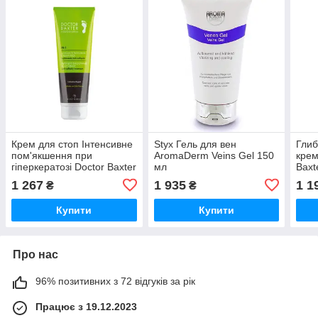
Крем для стоп Інтенсивне
Styx Гель для вен
Глиб
пом'якшення при
AromaDerm Veins Gel 150
крем
гіперкератозі Doctor Baxter
мл
Baxt
PR-1 HISTOMER, 100 мл
100 
1 267
1 935
1 1
₴
₴
Купити
Купити
Про нас
96% позитивних з 72 відгуків за рік
Працює з 19.12.2023