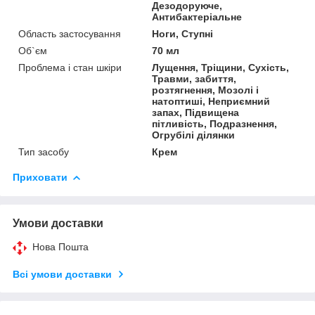
Дезодоруюче,
Антибактеріальне
Область застосування
Ноги, Ступні
Об`єм
70 мл
Проблема і стан шкіри
Лущення, Тріщини, Сухість,
Травми, забиття,
розтягнення, Мозолі і
натоптиші, Неприємний
запах, Підвищена
пітливість, Подразнення,
Огрубілі ділянки
Тип засобу
Крем
Приховати
Умови доставки
Нова Пошта
Всі умови доставки