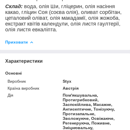
Склад:
вода, олія Ши, гліцерин, олія насіння
какао, гліцин Соя (соєва олія), оливат сорбітан,
цеталовий оліват, олія макадамії, олія жожоба,
екстракт квітів календули, олія листя гаултерії,
олія листя евкаліпта.
Приховати
Характеристики
Основні
Виробник
Styx
Країна виробник
Австрія
Дія
Пом'якшувальна,
Протигрибковий,
Заспокійлива, Масажне,
Антисептичне, Тонізуючу,
Протизапальне,
Зволожуюче, Освіжаюче,
Регенеруюча, Поживне,
Зміцнювальну,