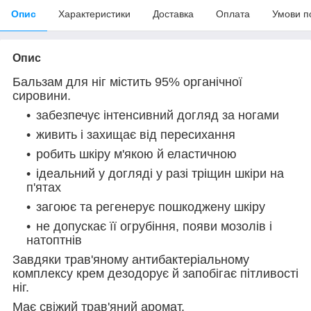
Опис
Характеристики
Доставка
Оплата
Умови п
Опис
Бальзам для ніг містить 95% органічної
сировини.
забезпечує інтенсивний догляд за ногами
живить і захищає від пересихання
робить шкіру м'якою й еластичною
ідеальний у догляді у разі тріщин шкіри на
п'ятах
загоює та регенерує пошкоджену шкіру
не допускає її огрубіння, появи мозолів і
натоптнів
Завдяки трав'яному антибактеріальному
комплексу крем дезодорує й запобігає пітливості
ніг.
Має свіжий трав'яний аромат.