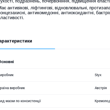
сухості, подразнень, почервоніння, підвищення еласт
Має антивікові, ліфтингові, відновлювальні, протизап
сонцезахисні, антикомедонні, антиоксидантні, бактрі
властивості.
арактеристики
Основні
иробник
Styx
раїна виробник
Австрія
ид маски по консистенції
Кремопод