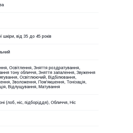
ва
ї шкіри, від 35 до 45 років
льний
ння, Освітлення, Зняття роздратування,
ання тону обличчя, Зняття запалення, Звуження
тягування, Освітлюючий, Відбілювання,
ння, Зволоження, Пом'якшення, Тонізація,
ція, Відлущування, Матування
ні (лоб, ніс, підборіддя), Обличчя, Ніс