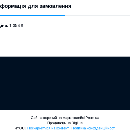
нформація для замовлення
іна:
1 054 ₴
Сайт створений на маркетплейсі
Prom.ua
Продавець на Bigl.ua
4YOU |
Поскаржитися на контент
|
Політика конфіденційності