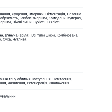
вання, Лущення, Зморшки, Пігментація, Сезонна
Набряклість, Глибокі зморшки, Комедони, Купероз,
моршки, Вікові зміни, Сухість, В'ялість
, В'януча (зріла), Всі типи шкіри, Комбінована
), Суха, Чутлива
ання тону обличчя, Матування, Освітлення,
ння, Живлення, Регенерація, Зволоження
увальний