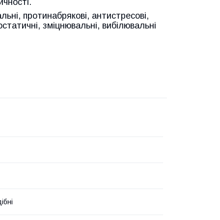
ичності.
альні, протинабрякові, антистресові,
остатичні, зміцнювальні, вибілювальні
ібні