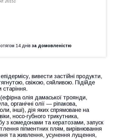
од:
20151
ротягом 14 днів
за домовленістю
епідермісу, вивести застійні продукти,
тягнутою, свіжою, сяйливою. Підійде
и старіння.
 (ефірна олія дамаської троянди,
а, органічні олії — ріпакова,
ли, інші), дія яких спрямоване на
іки, носо-губного трикутника,
ьбу з комедонами та кератозами, запуск
ітлення пігментних плям, вирівнювання
ення та живлення, усунення лущення,