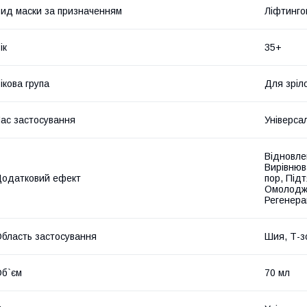
ид маски за призначенням
Ліфтинго
ік
35+
ікова група
Для зріло
ас застосування
Універса
Відновле
Вирівнюв
одатковий ефект
пор, Під
Омолодже
Регенера
бласть застосування
Шия, Т-зо
б`єм
70 мл