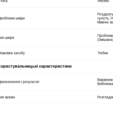
тать
Унісекс
Роздрату
роблема шкіри
сухість, 
Мімічні з
Проблемна
ип шкіри
(Змішана
паковка засобу
Тюбик
Користувальницькі характеристики
Вирівнюв
ризначення і результат
Вибілюва
ип крема
Розгладж