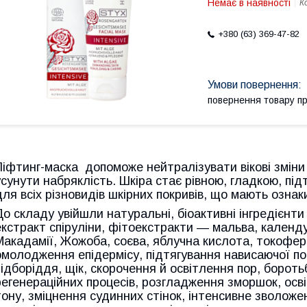
Немає в наявності
К
+380 (63) 369-47-82
повернення товару п
Ліфтинг-маска допоможе нейтралізувати вікові зміни 
усунути набряклість. Шкіра стає рівною, гладкою, під
для всіх різновидів шкірних покривів, що мають ознак
До складу увійшли натуральні, біоактивні інгредієнти
екстракт спіруліни, фітоекстракти — мальва, календул
Макадамії, Жожоба, соєва, яблучна кислота, токоферо
омолодження епідермісу, підтягування нависаючої пов
підборіддя, щік, скорочення й освітлення пор, борот
регенераційних процесів, розгладження зморшок, осв
тону, зміцнення судинних стінок, інтенсивне зволож