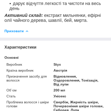
дарує відчуття легкості та чистоти на весь
день
Активний склад:
екстракт мильнянки, ефірні
олії чайного дерева, шавлії, бей, мирта.
Приховати
Характеристики
Основні
Виробник
Styx
Країна виробник
Австрія
Призначення засобу для
Відновлення,
волосся
Оздоровлення, Тонізація,
Від лупи
Об`єм
200 мл
Стать
Унісекс
Проблема волосся і шкіри
Свербіж, Жирність шкіри,
голови
Почервоніння шкіри голови,
Себорея, Лупа