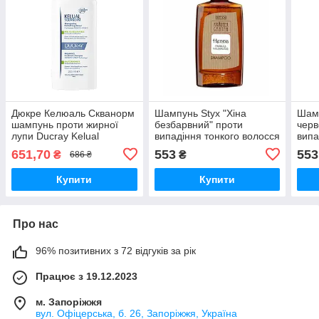
Дюкре Келюаль Скванорм
Шампунь Styx "Хіна
Шамп
шампунь проти жирної
безбарвний" проти
черв
лупи Ducray Kelual
випадіння тонкого волосся
випа
Squanorm Shampooing
будь-якого типу 200 мл
будь
651,70
553
553
₴
₴
686 ₴
Antipelliculaire Grasses,
200 мл
Купити
Купити
Про нас
96% позитивних з 72 відгуків за рік
Працює з 19.12.2023
м. Запоріжжя
вул. Офіцерська, б. 26, Запоріжжя, Україна