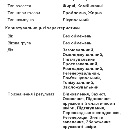
Тип волосся
Жирні, Комбіновані
Тип шкіри голови
Проблемна, Жирна
Тип шампуню
Лікувальний
Користувальницькі характеристики
Вік
Без обмежень
Вікова група
Без обмежень
Дія
Загоювальний,
Омолоджувальний,
Підтягувальний,
Протизапальний,
Розгладжувальний,
Регенерувальний,
Пом'якшувальний,
Тонізувальний,
Зволожувальний
Призначення і результат
Відновлення, Захист,
Очищення, Підвищення
пружності й еластичності
шкіри, Підтягування,
Перешкоджає зневодненню,
Регенерація, Зняття
запалення, Збереження
пружності шкіри,