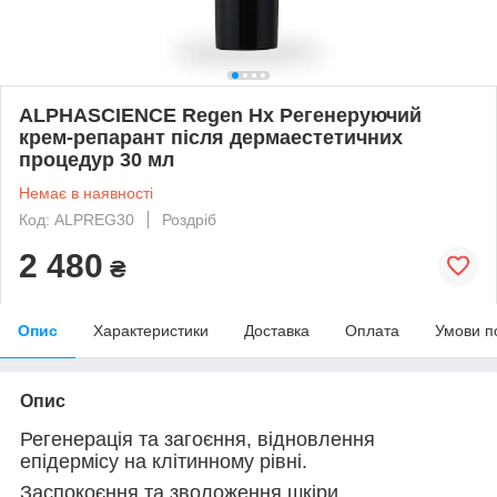
ALPHASCIENCE Regen Hx Регенеруючий
крем-репарант після дермаестетичних
процедур 30 мл
Немає в наявності
Код: ALPREG30
Роздріб
2 480
₴
Опис
Характеристики
Доставка
Оплата
Умови п
Опис
Регенерація та загоєння, відновлення
епідермісу на клітинному рівні.
Заспокоєння та зволоження шкіри.