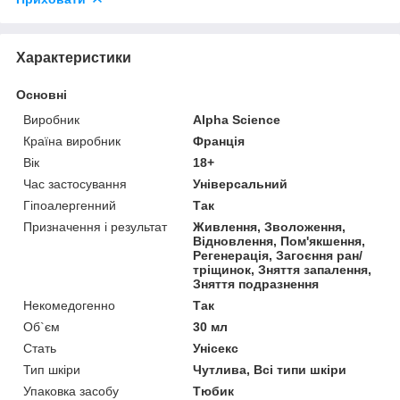
Характеристики
Основні
Виробник
Alpha Science
Країна виробник
Франція
Вік
18+
Час застосування
Універсальний
Гіпоалергенний
Так
Призначення і результат
Живлення, Зволоження,
Відновлення, Пом'якшення,
Регенерація, Загоєння ран/
тріщинок, Зняття запалення,
Зняття подразнення
Некомедогенно
Так
Об`єм
30 мл
Стать
Унісекс
Тип шкіри
Чутлива, Всі типи шкіри
Упаковка засобу
Тюбик