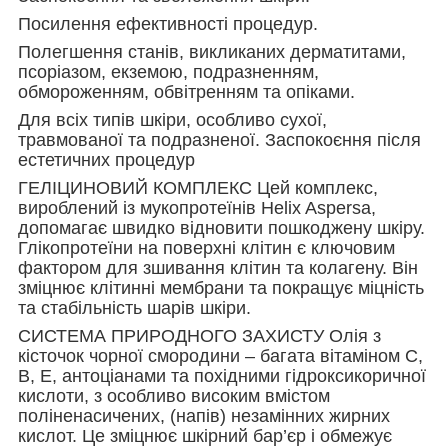
Посилення ефективності процедур.
Полегшення станів, викликаних дерматитами,
псоріазом, екземою, подразненням,
обмороженням, обвітренням та опіками.
Для всіх типів шкіри, особливо сухої,
травмованої та подразненої. Заспокоєння після
естетичних процедур
ГЕЛІЦИНОВИЙ КОМПЛЕКС Цей комплекс,
вироблений із мукопротеїнів Helix Aspersa,
допомагає швидко відновити пошкоджену шкіру.
Глікопротеїни на поверхні клітин є ключовим
фактором для зшивання клітин та колагену. Він
зміцнює клітинні мембрани та покращує міцність
та стабільність шарів шкіри.
СИСТЕМА ПРИРОДНОГО ЗАХИСТУ Олія з
кісточок чорної смородини – багата вітаміном С,
В, Е, антоціанами та похідними гідроксикоричної
кислоти, з особливо високим вмістом
поліненасичених, (напів) незамінних жирних
кислот. Це зміцнює шкірний бар’єр і обмежує