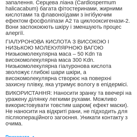
запалення. Серцева ліана (Cardiospermum
halicacabum) багата фітостеринами, жирними
кислотами та флавоноїдами з інгібуючим
ефектом фосфоліпази А2 та циклооксигенази-2.
Вони заспокоюють шкіру і зменшують процес
алергії.
ГІАЛУРОНОВА КИСЛОТА З ВИСОКОЮ І
НИЗЬКОЮ МОЛЕКУЛЯРНОЮ ВАГОЮ
Низькомолекулярна маса – 50 Kdn та
високомолекулярна маса 300 Kdn.
Низькомолекулярна гіалуронова кислота
зволожує глибокі шари шкіри, а
високомолекулярна створює на поверхні
захисну плівку, яка утримує вологу в епідермісі.
ВИКОРИСТАННЯ: Наносити зранку та ввечері на
уражену ділянку легкими рухами. Можливо
використовувати товстим шаром( ефект маски).
Не наносити на відкриті рани, не підходить для
післяопераційного загоєння. Уникати контакту з
очима.
Приховати