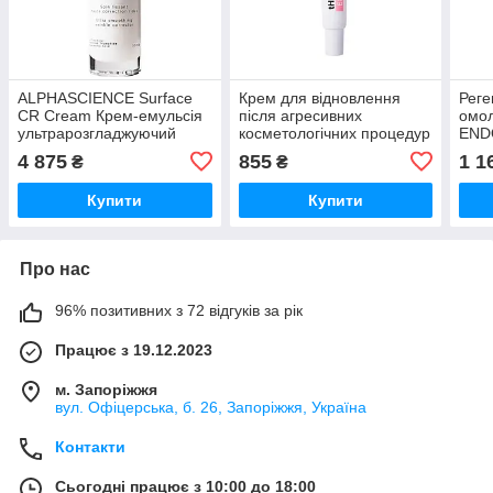
ALPHASCIENCE Surface
Крем для відновлення
Рег
CR Cream Крем-емульсія
після агресивних
омол
ультрарозгладжуючий
косметологічних процедур
END
коректор зморшок 30 мл
Exo Cicaderm Cream
CAN
4 875
855
1 1
₴
₴
THERMOCEUTICAL, 15 мл
Купити
Купити
Про нас
96% позитивних з 72 відгуків за рік
Працює з 19.12.2023
м. Запоріжжя
вул. Офіцерська, б. 26, Запоріжжя, Україна
Контакти
Сьогодні працює з 10:00 до 18:00