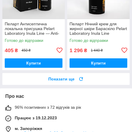
Пеларт Антисептична
Пеларт Нічний крем для
локальна присушка Pelart
жирної шкіри Бараскіло Pelart
Laboratory Inula Line — Anti-
Laboratory Inula Line
aknus, 30 мл
Barraskilo, 50 мл
Готово до відправки
Готово до відправки
405
1 296
₴
₴
450 ₴
1 440 ₴
Купити
Купити
Показати ще
Про нас
96% позитивних з 72 відгуків за рік
Працює з 19.12.2023
м. Запоріжжя