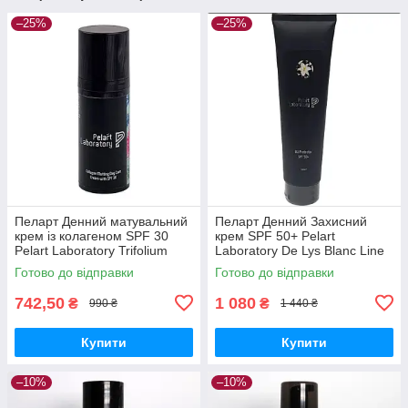
–25%
–25%
Пеларт Денний матувальний
Пеларт Денний Захисний
крем із колагеном SPF 30
крем SPF 50+ Pelart
Pelart Laboratory Trifolium
Laboratory De Lys Blanc Line
Pretense Line Collagen
UV PROTECTOR SPF 50+,
Готово до відправки
Готово до відправки
Matting Day Cream Spf 30
100 мл
742,50
1 080
₴
₴
990 ₴
1 440 ₴
Купити
Купити
–10%
–10%