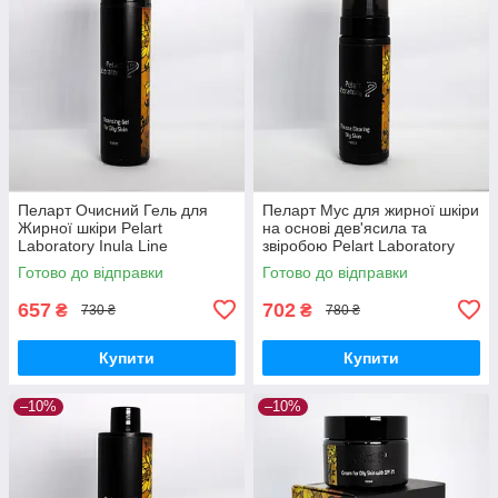
Пеларт Очисний Гель для
Пеларт Мус для жирної шкіри
Жирної шкіри Pelart
на основі дев'ясила та
Laboratory Inula Line
звіробою Pelart Laboratory
Cleansing Gel For Oily Skin
Inula Line Mousse, 180 мл
Готово до відправки
Готово до відправки
657
702
₴
₴
730 ₴
780 ₴
Купити
Купити
–10%
–10%