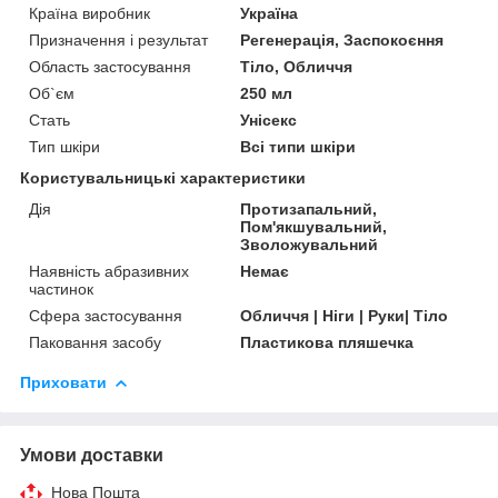
Країна виробник
Україна
Призначення і результат
Регенерація, Заспокоєння
Область застосування
Тіло, Обличчя
Об`єм
250 мл
Стать
Унісекс
Тип шкіри
Всі типи шкіри
Користувальницькі характеристики
Дія
Протизапальний,
Пом'якшувальний,
Зволожувальний
Наявність абразивних
Немає
частинок
Сфера застосування
Обличчя | Ніги | Руки| Тіло
Паковання засобу
Пластикова пляшечка
Приховати
Умови доставки
Нова Пошта