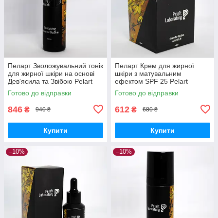
Пеларт Зволожувальний тонік
Пеларт Крем для жирної
для жирної шкіри на основі
шкіри з матувальним
Дев'ясила та Звібою Pelart
ефектом SPF 25 Pelart
Laboratory Inula, 250 мл
Laboratory Inula Line Cream
Готово до відправки
Готово до відправки
For Oily Skin
846
612
₴
₴
940 ₴
680 ₴
Купити
Купити
–10%
–10%