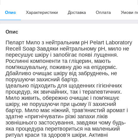
Опис
Характеристики
Доставка
Оплата
Умови п
Опис
Пеларт Мило з нейтральним pH Pelart Laboratory
Recell Soap
Завдяки нейтральному pH, мило не
пересушує шкіру і запобігає появі лущення.
Рослинні компоненти та гліцерин, мають
пом'якшувальну, поживну дію на епідерміс.
Дбайливо очищає шкіру від забруднень, не
порушуючи захисний бар'єр.
Ідеально підходить для щоденних гігієнічних
процедур, як звичайних, так і терапевтичних.
Мило живить, обережно очищає і пом'якшує
шкіру, не порушуючи при цьому її захисний
бар'єр. Мило має ніжний, трав'янистий аромат і
здатне «пригнічувати» різкі запахи ліків
зовнішнього застосування, завдяки чому будь-
яка процедура перетвориться на маленький
ритуал краси та здоров'я шкіри.
Активні