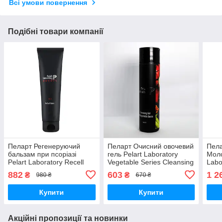
Всі умови повернення
Подібні товари компанії
Пеларт Регенеруючий
Пеларт Очисний овочевий
Пела
бальзам при псоріазі
гель Pelart Laboratory
Моло
Pelart Laboratory Recell
Vegetable Series Cleansing
Labo
Balm 100 мл
Gel On Vegetable Basis
Milk
882
603
1 2
₴
₴
980 ₴
670 ₴
250 мл
Купити
Купити
Акційні пропозиції та новинки