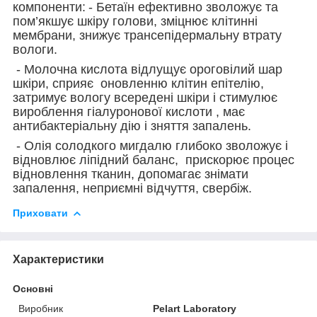
компоненти:
- Бетаїн ефективно зволожує та
пом’якшує шкіру голови, зміцнює клітинні
мембрани, знижує трансепідермальну втрату
вологи.
- Молочна кислота відлущує ороговілий шар
шкіри, сприяє оновленню клітин епітелію,
затримує вологу всередені шкіри і стимулює
вироблення гіалуронової кислоти , має
антибактеріальну дію і зняття запалень.
- Олія солодкого мигдалю глибоко зволожує і
відновлює ліпідний баланс, прискорює процес
відновлення тканин, допомагає знімати
запалення, неприємні відчуття, свербіж.
Приховати
Характеристики
Основні
Виробник
Pelart Laboratory