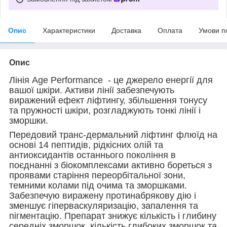
Опис
Характеристики
Доставка
Оплата
Умови п
Опис
Лінія Age Performance - це джерело енергії для
вашої шкіри. Активи лінії забезпечують
виражений ефект ліфтингу, збільшення тонусу
та пружності шкіри, розгладжують тонкі лінії і
зморшки.
Передовий транс-дермальний ліфтинг флюїд на
основі 14 пептидів, рідкісних олій та
антиоксидантів останнього покоління в
поєднанні з біокомплексами активно бореться з
проявами старіння переорбітальної зони,
темними колами під очима та зморшками.
Забезпечую виражену протинабрякову дію і
зменшує гіперваскуляризацію, запалення та
пігментацію. Препарат знижує кількість і глибину
середніх зморшок, кількість глибоких зморшок та