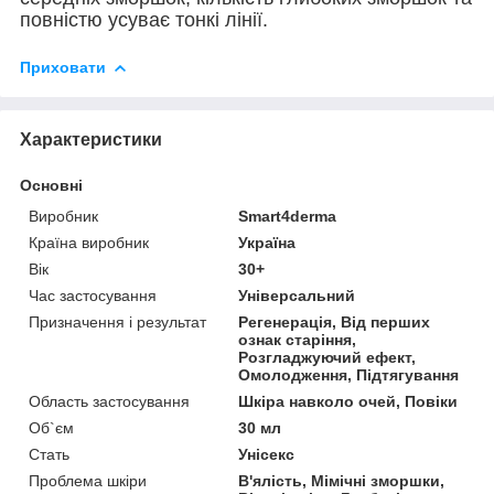
повністю усуває тонкі лінії.
Приховати
Характеристики
Основні
Виробник
Smart4derma
Країна виробник
Україна
Вік
30+
Час застосування
Універсальний
Призначення і результат
Регенерація, Від перших
ознак старіння,
Розгладжуючий ефект,
Омолодження, Підтягування
Область застосування
Шкіра навколо очей, Повіки
Об`єм
30 мл
Стать
Унісекс
Проблема шкіри
В'ялість, Мімічні зморшки,