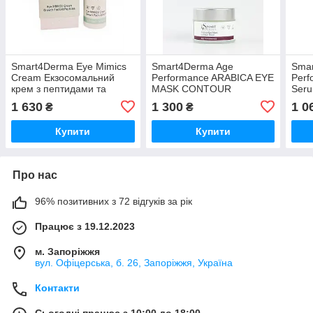
Smart4Derma Eye Mimics
Smart4Derma Age
Sma
Cream Екзосомальний
Performance ARABICA EYE
Perf
крем з пептидами та
MASK CONTOUR
Seru
NAD+ для зони навколо
Реструктуруюча маска для
Пепт
1 630
1 300
1 0
₴
₴
очей, 30 мл
зони навколо очей з
сиро
екстрактом кави арабіка,
пери
Купити
Купити
50 мл
мл
Про нас
96% позитивних з 72 відгуків за рік
Працює з 19.12.2023
м. Запоріжжя
вул. Офіцерська, б. 26, Запоріжжя, Україна
Контакти
Сьогодні працює з 10:00 до 18:00