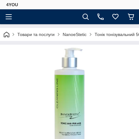
4YOU
Товари та послуги
NanoeStetic
Тонік тонізувальний 