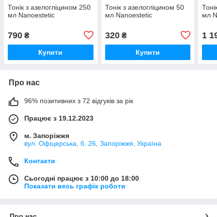
Тонік з азелогліцином 250
Тонік з азелогліцином 50
Тоні
мл Nanoestetic
мл Nanoestetic
мл N
790
320
1 1
₴
₴
Купити
Купити
Про нас
96% позитивних з 72 відгуків за рік
Працює з 19.12.2023
м. Запоріжжя
вул. Офіцерська, б. 26, Запоріжжя, Україна
Контакти
Сьогодні працює з 10:00 до 18:00
Показати весь графік роботи
Про нас