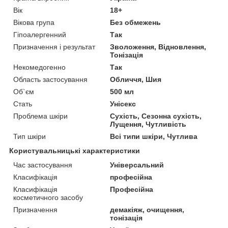
Вік
18+
Вікова група
Без обмежень
Гіпоалергенний
Так
Призначення і результат
Зволоження, Відновлення,
Тонізація
Некомедогенно
Так
Область застосування
Обличчя, Шия
Об`єм
500 мл
Стать
Унісекс
Проблема шкіри
Сухість, Сезонна сухість,
Лущення, Чутливість
Тип шкіри
Всі типи шкіри, Чутлива
Користувальницькі характеристики
Час застосування
Універсальний
Класифікація
професійна
Класифікація
Професійна
косметичного засобу
Призначення
демакіяж, очищення,
тонізація