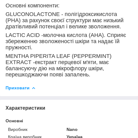
Основні компоненти:
GLUCONOLACTONE - полігідроксикислота
(PHA) за рахунок своєї структури має низький
дратівливий потенціал і велике зволоження.
LACTIC ACID -молочна кислота (AHA). Сприяє
збереженню зволоженості шкіри та надає їй
пружності.
MENTHA PIPERITA LEAF (PEPPERMINT)
EXTRACT -екстракт перцевої м'яти, має
балансуючу дію на мікрофлору шкіри,
перешкоджаючи появі запалень.
Приховати
Характеристики
Основні
Виробник
Nano
Країна виробник
Україна