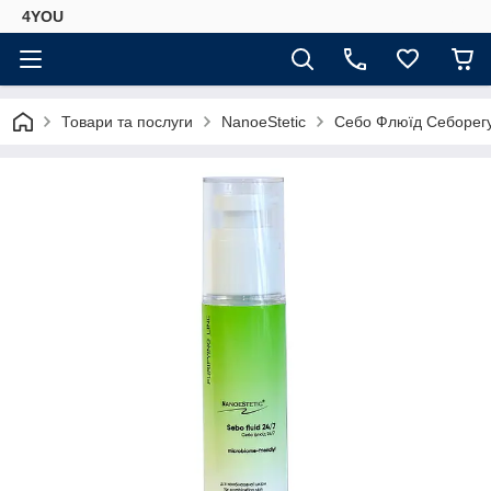
4YOU
Товари та послуги
NanoeStetic
Себо Флюїд Себорегу