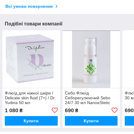
Всі умови повернення
Подібні товари компанії
Флюїд для ніжної шкіри /
Себо Флюїд
Флюї
Delicate skin fluid (7+) / Dr.
Себорегулюючий Sebo
30 м
Yudinа 50 мл
24/7 30 мл NanoeStetic
1 080
690
690
₴
₴
Купити
Купити