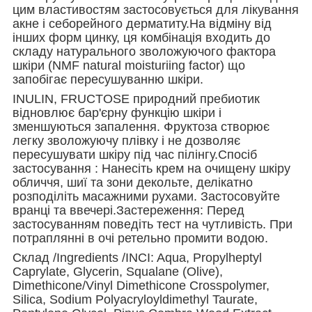
цим властивостям застосовується для лікування
акне і себорейного дерматиту.На відміну від
інших форм цинку, ця комбінація входить до
складу натурального зволожуючого фактора
шкіри (NMF natural moisturiing factor) що
запобігає пересушуванню шкіри.
INULIN, FRUCTOSE природний пребиотик
відновлює бар'єрну функцію шкіри і
зменшуються запалення. Фруктоза створює
легку зволожуючу плівку і не дозволяє
пересушувати шкіру під час пілінгу.Спосіб
застосування : Нанесіть крем на очищену шкіру
обличчя, шиї та зони декольте, делікатно
розподіліть масажними рухами. Застосовуйте
вранці та ввечері.Застереження: Перед
застосуванням поведіть тест на чутливість. При
потраплянні в очі ретельно промити водою.
Склад /Ingredients /INCI: Aqua, Propylheptyl
Caprylate, Glycerin, Squalane (Olive),
Dimethicone/Vinyl Dimethicone Crosspolymer,
Silica, Sodium Polyacryloyldimethyl Taurate,