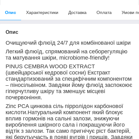
Опис
Характеристики
Доставка
Оплата
Умови п
Опис
Очищуючий флюїд 24/7 для комбінованої шкіри
Легкий флюїд, спрямований на себорегуляцію
та матування шкіри, microbiome-friendly!
PINUS CEMBRA WOOD EXTRACT
(швейцарської кедрової сосни) Екстракт
стандартизований за специфічним компонентом
– піносільвіном. Завдяки йому флюїд заспокоює
гіперчутливу шкіру та зменшує місцеві
почервоніння.
Zinc PCA цинкова сіль пірролідон карбонової
кислоти.Натуральний компонент який блокує
вплив гормонів на сальні залози, знижуючи
вироблення шкірного сала і покращуючи його
відтік з залози. Так само пригнічує ріст бактерій,
які берутьучасть в появі вугрів і прищів. Завдяки