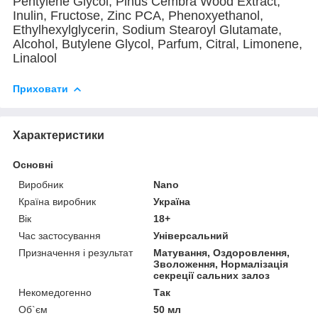
Pentylene Glycol, Pinus Cembra Wood Extract,
Inulin, Fructose, Zinc PCA, Phenoxyethanol,
Ethylhexylglycerin, Sodium Stearoyl Glutamate,
Alcohol, Butylene Glycol, Parfum, Citral, Limonene,
Linalool
Приховати
Характеристики
Основні
Виробник
Nano
Країна виробник
Україна
Вік
18+
Час застосування
Універсальний
Призначення і результат
Матування, Оздоровлення,
Зволоження, Нормалізація
секреції сальних залоз
Некомедогенно
Так
Об`єм
50 мл