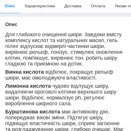
Опис
Характеристики
Доставка
Оплата
Умови п
Опис
Для глибокого очищення шкіри. Завдяки вмісту
комплексу кислот та натуральних масел, гель
пілінг відпускає відмерлі частинки шкіри,
вирівнює рельєф, тонізує, стимулює оновлення
клітин, пом'якшує, вирівнює тон, робить шкіру
гладкою та приємною на дотик.
Винна кислота
відбілює, покращує рельєф
шкіри, має омолоджуючі властивості.
Лимонна кислота
чудово відлущує шкіру,
видаляючи ороговілі клітини верхнього шару
шкіри. Відбілює, нормалізує рһ, регулює
вироблення шкірного сала.
Бурштинова кислота
має антивікову дію,
попереджає вікові зміни. Підтягує шкіру,
підвищує еластичність шкіри, сприяє загоєнню
та розгладжуванню шкіри, глибоко очищає. Має