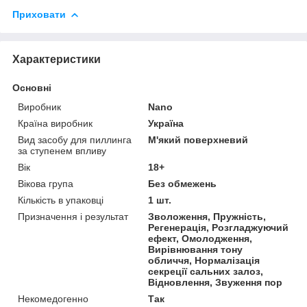
Приховати
Характеристики
Основні
Виробник
Nano
Країна виробник
Україна
Вид засобу для пиллинга
М'який поверхневий
за ступенем впливу
Вік
18+
Вікова група
Без обмежень
Кількість в упаковці
1 шт.
Призначення і результат
Зволоження, Пружність,
Регенерація, Розгладжуючий
ефект, Омолодження,
Вирівнювання тону
обличчя, Нормалізація
секреції сальних залоз,
Відновлення, Звуження пор
Некомедогенно
Так