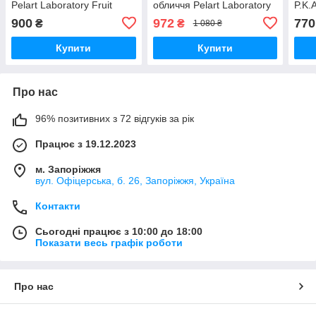
Pelart Laboratory Fruit
обличчя Pelart Laboratory
P.K.
Series Cherry Peeling, 50
Fruit Series Currant
Peel
900
972
770
₴
₴
1 080 ₴
мл
Peeling, 100 мл
50м
Купити
Купити
Про нас
96% позитивних з 72 відгуків за рік
Працює з 19.12.2023
м. Запоріжжя
вул. Офіцерська, б. 26, Запоріжжя, Україна
Контакти
Сьогодні працює з 10:00 до 18:00
Показати весь графік роботи
Про нас