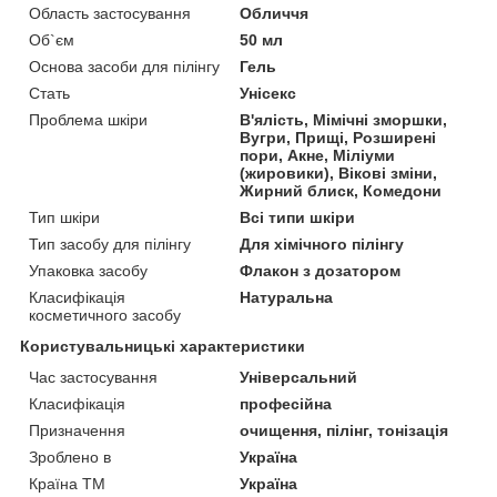
Область застосування
Обличчя
Об`єм
50 мл
Основа засоби для пілінгу
Гель
Стать
Унісекс
Проблема шкіри
В'ялість, Мімічні зморшки,
Вугри, Прищі, Розширені
пори, Акне, Міліуми
(жировики), Вікові зміни,
Жирний блиск, Комедони
Тип шкіри
Всі типи шкіри
Тип засобу для пілінгу
Для хімічного пілінгу
Упаковка засобу
Флакон з дозатором
Класифікація
Натуральна
косметичного засобу
Користувальницькі характеристики
Час застосування
Універсальний
Класифікація
професійна
Призначення
очищення, пілінг, тонізація
Зроблено в
Україна
Країна ТМ
Україна