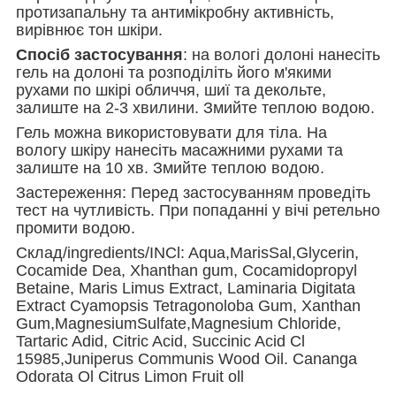
протизапальну та антимікробну активність,
вирівнює тон шкіри.
Спосіб застосування
: на вологі долоні нанесіть
гель на долоні та розподіліть його м'якими
рухами по шкірі обличчя, шиї та декольте,
залиште на 2-3 хвилини. Змийте теплою водою.
Гель можна використовувати для тіла. На
вологу шкіру нанесіть масажними рухами та
залиште на 10 хв. Змийте теплою водою.
Застереження: Перед застосуванням проведіть
тест на чутливість. При попаданні у вічі ретельно
промити водою.
Склад/ingredients/INCl: Aqua,MarisSal,Glycerin,
Cocamide Dea, Xhanthan gum, Cocamidopropyl
Betaine, Maris Limus Extract, Laminaria Digitata
Extract Cyamopsis Tetragonoloba Gum, Xanthan
Gum,MagnesiumSulfate,Magnesium Chloride,
Tartaric Adid, Citric Acid, Succinic Acid Cl
15985,Juniperus Communis Wood Oil. Cananga
Odorata Ol Citrus Limon Fruit oll