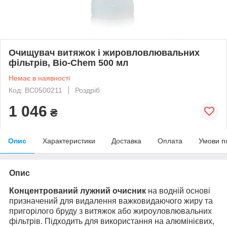
Очищувач витяжок і жировловлювальних
фільтрів, Bio-Chem 500 мл
Немає в наявності
Код: ВС0500211
Роздріб
1 046
₴
Опис
Характеристики
Доставка
Оплата
Умови п
Опис
Концентрований лужний очисник
на водній основі
призначений для видалення важковидаючого жиру та
пригорілого бруду з витяжок або жироуловлювальних
фільтрів. Підходить для використання на алюмінієвих,