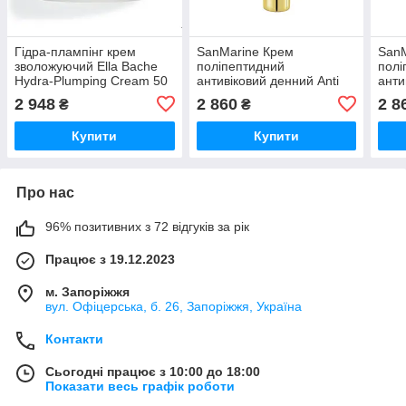
Гідра-плампінг крем
SanMarine Крем
SanM
зволожуючий Ella Bache
поліпептидний
полі
Hydra-Plumping Cream 50
антивіковий денний Anti
анти
мл
Age Polypeptide Day
Age 
2 948
2 860
2 8
₴
₴
Cream 50 мл
Cre
Купити
Купити
Про нас
96% позитивних з 72 відгуків за рік
Працює з 19.12.2023
м. Запоріжжя
вул. Офіцерська, б. 26, Запоріжжя, Україна
Контакти
Сьогодні працює з 10:00 до 18:00
Показати весь графік роботи