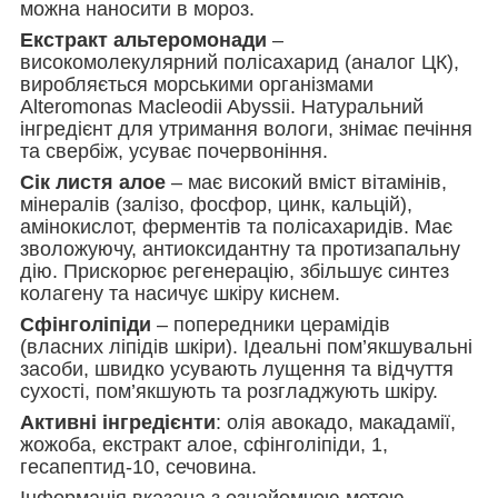
можна наносити в мороз.
Екстракт альтеромонади
–
високомолекулярний полісахарид (аналог ЦК),
виробляється морськими організмами
Alteromonas Macleodii Abyssii. Натуральний
інгредієнт для утримання вологи, знімає печіння
та свербіж, усуває почервоніння.
Сік листя алое
– має високий вміст вітамінів,
мінералів (залізо, фосфор, цинк, кальцій),
амінокислот, ферментів та полісахаридів. Має
зволожуючу, антиоксидантну та протизапальну
дію. Прискорює регенерацію, збільшує синтез
колагену та насичує шкіру киснем.
Сфінголіпіди
– попередники церамідів
(власних ліпідів шкіри). Ідеальні пом’якшувальні
засоби, швидко усувають лущення та відчуття
сухості, пом’якшують та розгладжують шкіру.
Активні інгредієнти
: олія авокадо, макадамії,
жожоба, екстракт алое, сфінголіпіди, 1,
гесапептид-10, сечовина.
Інформація вказана з ознайомчою метою,