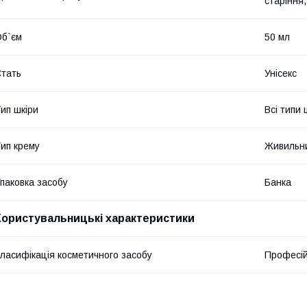
старіння
б`єм
50 мл
тать
Унісекс
ип шкіри
Всі типи 
ип крему
Живильн
паковка засобу
Банка
Користувальницькі характеристики
ласифікація косметичного засобу
Професі