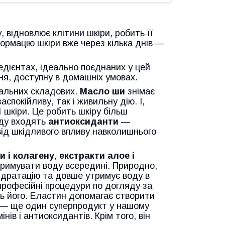
відновлює клітини шкіри, робить її
рмацію шкіри вже через кілька днів —
едієнтах, ідеально поєднаних у цей
ня, доступну в домашніх умовах.
пальних складових.
Масло ши
знімає
аспокійливу, так і живильну дію. І,
шкіри. Це робить шкіру більш
аду входять
антиоксиданти
—
від шкідливого впливу навколишнього
и і колагену
,
екстракти алое і
римувати воду всередині. Природно,
ідратацію та довше утримує воду в
 професійні процедури по догляду за
ь його. Еластин допомагає створити
— ще один суперпродукт у нашому
нів і антиоксидантів. Крім того, він