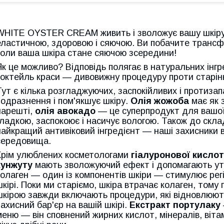
WHITE OYSTER CREAM живить і зволожує вашу шкіру, 
еластичною, здоровою і сяючою. Ви побачите трансфо
коли ваша шкіра стане сяючою зсередини!
Як це можливо? Відповідь полягає в натуральних інгр
коктейль краси — дивовижну процедуру проти старін
Тут є кілька розгладжуючих, заспокійливих і протиза
подразнення і пом'якшує шкіру.
Олія жожоба
має як з
нарешті,
олія авокадо
— це суперпродукт для вашої 
гладкою, заспокоює і насичує вологою. Також до скл
найкращий антивіковий інгредієнт — наші захисники 
середовища.
Крім улюблених косметологами
гіалуронової кислот
кунжуту
мають зволожуючий ефект і допомагають ут
колаген — один із компонентів шкіри — стимулює рег
шкірі. Поки ми старіємо, шкіра втрачає колаген, тому
шкірою завжди включають процедури, які відновлюют
захисний бар'єр на вашій шкірі.
Екстракт портулаку
меню — він сповнений жирних кислот, мінералів, вітамі