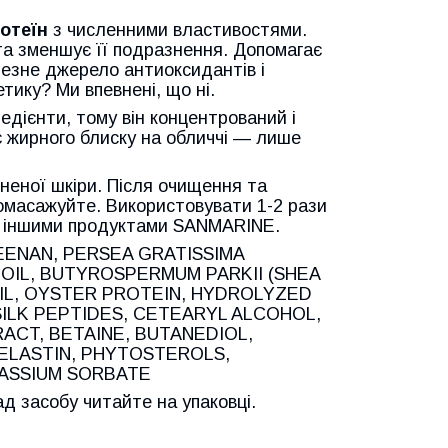
отеїн
з численними властивостями.
та зменшує її подразнення. Допомагає
ичезне джерело антиоксидантів і
тику? Ми впевнені, що ні.
ієнти, тому він концентрований і
є жирного блиску на обличчі — лише
дненої шкіри. Після очищення та
помасажуйте. Використовувати 1-2 рази
 з іншими продуктами SANMARINE.
EENAN, PERSEA GRATISSIMA
 OIL, BUTYROSPERMUM PARKII (SHEA
OIL, OYSTER PROTEIN, HYDROLYZED
ILK PEPTIDES, CETEARYL ALCOHOL,
CT, BETAINE, BUTANEDIOL,
ELASTIN, PHYTOSTEROLS,
TASSIUM SORBATE
д засобу читайте на упаковці.