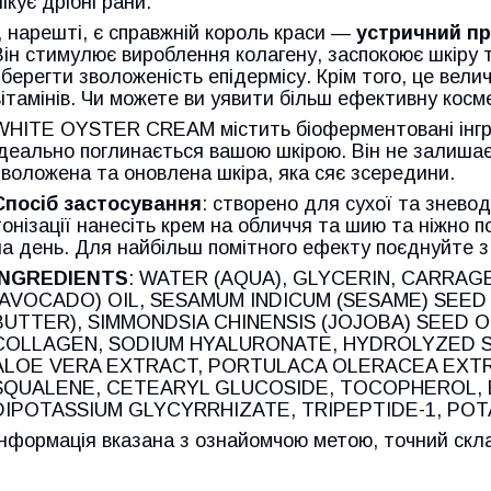
лікує дрібні рани.
І, нарешті, є справжній король краси —
устричний пр
Він стимулює вироблення колагену, заспокоює шкіру 
зберегти зволоженість епідермісу. Крім того, це вел
вітамінів. Чи можете ви уявити більш ефективну косме
WHITE OYSTER CREAM містить біоферментовані інгред
ідеально поглинається вашою шкірою. Він не залиша
зволожена та оновлена шкіра, яка сяє зсередини.
Спосіб застосування
: створено для сухої та знево
тонізації нанесіть крем на обличчя та шию та ніжно 
на день. Для найбільш помітного ефекту поєднуйте
INGREDIENTS
: WATER (AQUA), GLYCERIN, CARRAG
(AVOCADO) OIL, SESAMUM INDICUM (SESAME) SEED
BUTTER), SIMMONDSIA CHINENSIS (JOJOBA) SEED 
COLLAGEN, SODIUM HYALURONATE, HYDROLYZED S
ALOE VERA EXTRACT, PORTULACA OLERACEA EXTRA
SQUALENE, CETEARYL GLUCOSIDE, TOCOPHEROL, 
DIPOTASSIUM GLYCYRRHIZATE, TRIPEPTIDE-1, PO
Інформація вказана з ознайомчою метою, точний скла