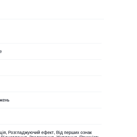
e
жень
ція, Розгладжуючий ефект, Від перших ознак