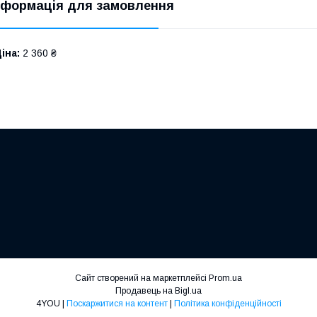
нформація для замовлення
іна:
2 360 ₴
Сайт створений на маркетплейсі
Prom.ua
Продавець на Bigl.ua
4YOU |
Поскаржитися на контент
|
Політика конфіденційності