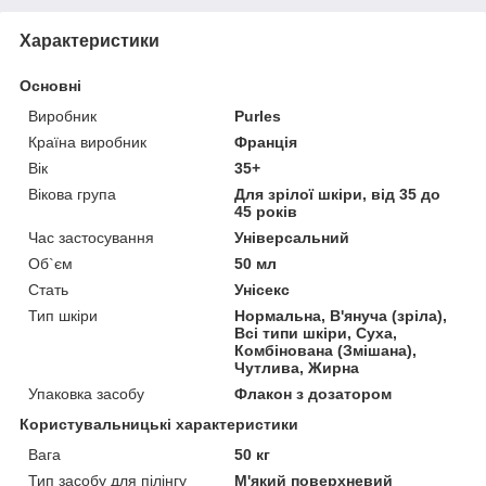
Характеристики
Основні
Виробник
Purles
Країна виробник
Франція
Вік
35+
Вікова група
Для зрілої шкіри, від 35 до
45 років
Час застосування
Універсальний
Об`єм
50 мл
Стать
Унісекс
Тип шкіри
Нормальна, В'януча (зріла),
Всі типи шкіри, Суха,
Комбінована (Змішана),
Чутлива, Жирна
Упаковка засобу
Флакон з дозатором
Користувальницькі характеристики
Вага
50 кг
Тип засобу для пілінгу
М'який поверхневий