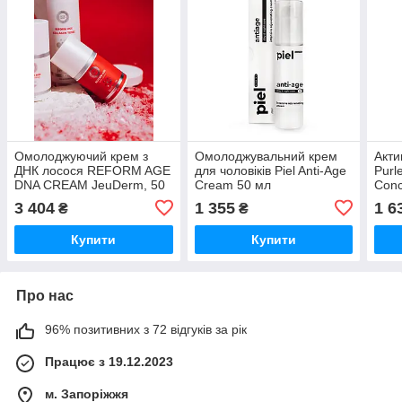
Омолоджуючий крем з
Омолоджувальний крем
Акт
ДНК лосося REFORM AGE
для чоловіків Piel Anti-Age
Purl
DNA CREAM JeuDerm, 50
Cream 50 мл
Conc
мл
3 404
1 355
1 6
₴
₴
Купити
Купити
Про нас
96% позитивних з 72 відгуків за рік
Працює з 19.12.2023
м. Запоріжжя