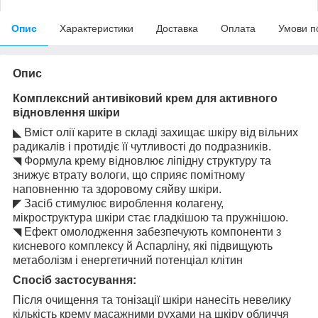
Опис
Характеристики
Доставка
Оплата
Умови п
Опис
Комплексний антивіковий крем для активного
відновлення шкіри
◣ Вміст олії карите в складі захищає шкіру від вільних
радикалів і протидіє її чутливості до подразників.
◥ Формула крему відновлює ліпідну структуру та
знижує втрату вологи, що сприяє помітному
наповненню та здоровому сяйву шкіри.
◤ Засіб стимулює вироблення колагену,
мікроструктура шкіри стає гладкішою та пружнішою.
◥ Ефект омолодження забезпечують компоненти з
кисневого комплексу й Аспарліну, які підвищують
метаболізм і енергетичний потенціал клітин
Спосіб застосування:
Після очищення та тонізації шкіри нанесіть невелику
кількість крему масажними рухами на шкіру обличчя