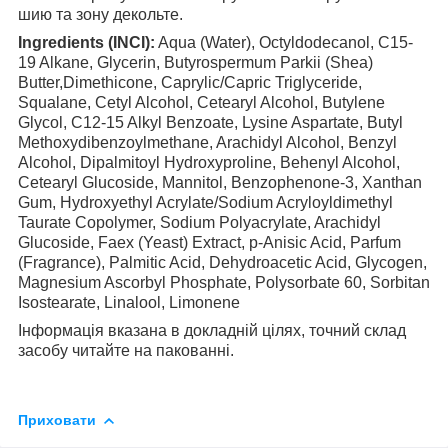
шию та зону декольте.
Ingredients (INCI):
Aqua (Water), Octyldodecanol, C15-
19 Alkane, Glycerin, Butyrospermum Parkii (Shea)
Butter,Dimethicone, Caprylic/Capric Triglyceride,
Squalane, Cetyl Alcohol, Cetearyl Alcohol, Butylene
Glycol, C12-15 Alkyl Benzoate, Lysine Aspartate, Butyl
Methoxydibenzoylmethane, Arachidyl Alcohol, Benzyl
Alcohol, Dipalmitoyl Hydroxyproline, Behenyl Alcohol,
Cetearyl Glucoside, Mannitol, Benzophenone-3, Xanthan
Gum, Hydroxyethyl Acrylate/Sodium Acryloyldimethyl
Taurate Copolymer, Sodium Polyacrylate, Arachidyl
Glucoside, Faex (Yeast) Extract, p-Anisic Acid, Parfum
(Fragrance), Palmitic Acid, Dehydroacetic Acid, Glycogen,
Magnesium Ascorbyl Phosphate, Polysorbate 60, Sorbitan
Isostearate, Linalool, Limonene
Інформація вказана в докладній цілях, точний склад
засобу читайте на пакованні.
Приховати