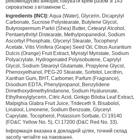
рекомендуємо використовувати крем разом зі 143
сироваткою з вітаміном С.
Ingredients (INCI):
Aqua (Water), Glycerin, Dicaprylyl
Carbonate, Sucrose Polystearate, Butylene Glycol,
Butyrospermum Parkii (Shea) Butter, Cetearyl Alcohol,
Pentaerythrityl Distearate, Methylpropanediol, Sodium
Ascorbyl Phosphate, Glyceryl Stearate, Tocopheryl
Acetate, Vitis Vinifera (Grape) Seed Oil, Citrus Aurantium
Dulcis (Orange) Fruit Extract, Myristyl Myristate, Sodium
Polyacrylate, Hydrogenated Polyisobutene, Caprylyl
Glycol, Sodium Stearoyl Glutamate, Propylene Glycol,
Phenoxyethanol, PEG-20 Stearate, Sorbitol, Lecithin,
Xanthan Gum, BHT, Carbomer, Parfum (Fragrance),
Disodium EDTA, Phenylpropanol, Benzylidene
Dimethoxydimethylindanone, Sodium Hyaluronate,
Ethylhexylglycerin, Citric Acid, Ginkgo Biloba Leaf Extract,
Malpighia Glabra Fruit Juice, Trideceth 9, Bisabolol,
Linalool, Limonene, Sodium Benzoate, Glyceryl
Caprylate, Tocopherol, Potassium Sorbate, CI 19140
(FD&C Yellow No. 5), CI 17200 (D&C Red No. 33).
Інформація вказана в докладній цілях, точний склад
засобу читайте на пакованні.