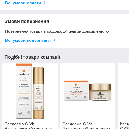
Всі умови оплати
Умови повернення
Повернення товару впродовж 14 днів за домовленістю
Всі умови повернення
Подібні товари компанії
Сесдерма C-Vit
Сесдерма C-Vit
Крем
Ревіталізуючий крем-гель
Зволожуючий крем проти
С 4%