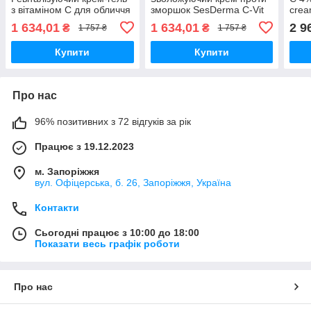
з вітаміном C для обличчя
зморшок SesDerma C-Vit
crea
SesDerma C-Vit
Moisturizing Face Cream,
1 634,01
1 634,01
2 9
₴
₴
1 757 ₴
1 757 ₴
Revitalizing Cream Gel, 50
50 мл
мл
Купити
Купити
Про нас
96% позитивних з 72 відгуків за рік
Працює з 19.12.2023
м. Запоріжжя
вул. Офіцерська, б. 26, Запоріжжя, Україна
Контакти
Сьогодні працює з 10:00 до 18:00
Показати весь графік роботи
Про нас