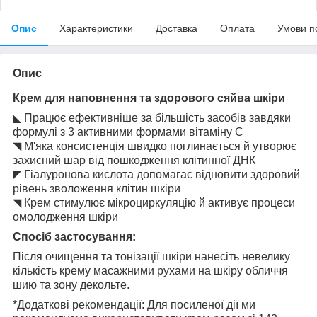
Опис
Характеристики
Доставка
Оплата
Умови п
Опис
Крем для наповнення та здорового сяйва шкіри
◣ Працює ефективніше за більшість засобів завдяки
формулі з 3 активними формами вітаміну С
◥ М'яка консистенція швидко поглинається й утворює
захисний шар від пошкодження клітинної ДНК
◤ Гіалуронова кислота допомагає відновити здоровий
рівень зволоження клітин шкіри
◥ Крем стимулює мікроциркуляцію й активує процеси
омолодження шкіри
Спосіб застосування:
Після очищення та тонізації шкіри нанесіть невелику
кількість крему масажними рухами на шкіру обличчя
шию та зону декольте.
*Додаткові рекомендації: Для посиленої дії ми