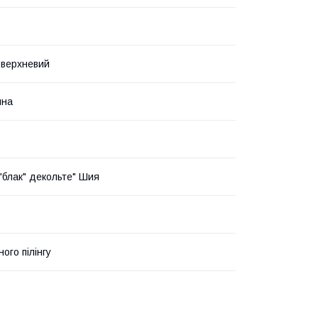
оверхневий
йна
"блак" декольте" Шия
ного пілінгу