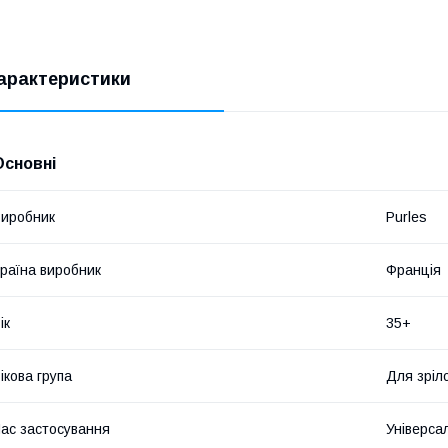
арактеристики
Основні
иробник
Purles
раїна виробник
Франція
ік
35+
ікова група
Для зріло
ас застосування
Універса