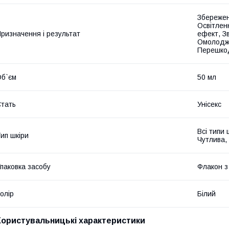
Збережен
Освітлен
ризначення і результат
ефект, З
Омолодже
Перешко
б`єм
50 мл
тать
Унісекс
Всі типи 
ип шкіри
Чутлива,
паковка засобу
Флакон з
олір
Білий
Користувальницькі характеристики