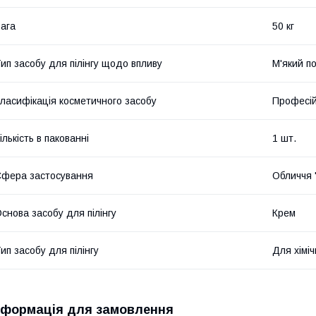
ага
50 кг
ип засобу для пілінгу щодо впливу
М'який п
ласифікація косметичного засобу
Професі
ількість в пакованні
1 шт.
фера застосування
Обличчя 
снова засобу для пілінгу
Крем
ип засобу для пілінгу
Для хіміч
нформація для замовлення