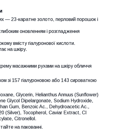
и
ких — 23-каратне золото, перловий порошок і
 глибоким оновленням і розгладження
окому вмісту гіалуронової кислоти.
ає на шкіру.
ь крему масажними рухами на шкіру обличчя
зом зі 157 гіалуроновою або 143 сироваткою
loxane, Glycerin, Helianthus Annuus (Sunflower)
ne Glycol Dipelargonate, Sodium Hydroxide,
han Gum, Benzoic Ac., Dehydroacetic Ac.,
 (Silver), Tocopherol, Caviar Extract, CI
late, Citronellol.
тайте на пакованні.