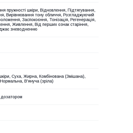
ня пружності шкіри, Відновлення, Підтягування,
ня, Вирівнювання тону обличчя, Розгладжуючий
воложення, Заспокоєння, Тонізація, Регенерація,
ння, Живлення, Від перших ознак старіння,
джає зневодненню
шкіри, Суха, Жирна, Комбінована (Змішана),
 Нормальна, В'януча (зріла)
 дозатором