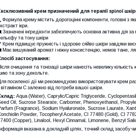
Ексклюзивний крем призначений для терапії зрілої шкір
 Формула крему містить дорогоцінні компоненти, головні з я
кстракт ікри.
 Зазначені інгредієнти забезпечують основна активна дія за
ельєфу та тону шкіри
 Крем підвищує пружність і здорове сяйво шкіри завдяки вис
 Має вишуканий аромат і ніжну консистенцію, немов тане, ляг
Спосіб застосування:
ісля очищення та тонізації шкіри нанесіть невелику кількіст
шию та зону декольте.
ля посиленої дії ми рекомендуємо використовувати крем ра
 вітаміном C залежно від потреби вашої шкіри.
Склад:
Aqua (Water), Caprylic/Capric Triglyceride, Cyclopentasi
eed Oil, Sucrose Stearate, Carbomer, Phenoxyethanol, Propyle
arfum (Fragrance), Sodium Hyaluronate, Sucrose Laurate, Xant
onchiolin Powder, Tocopheryl Acetate, CI 77480 (Gold), CI 77820
7400 (Copper), Linalool, Hexyl Cinnamal, Limonene, Benzyl Salicy
нформація вказана в докладній цілях, точний склад засобу чи