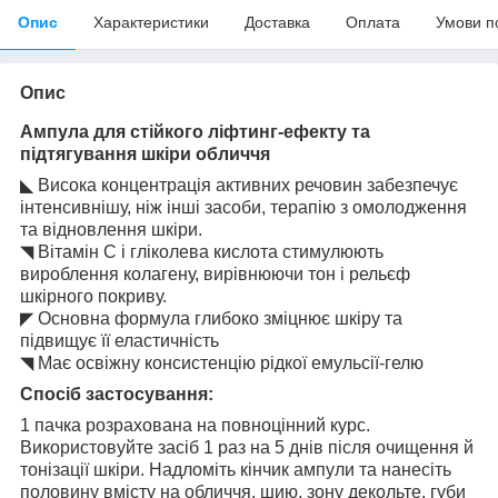
Опис
Характеристики
Доставка
Оплата
Умови п
Опис
Ампула для стійкого ліфтинг-ефекту та
підтягування шкіри обличчя
◣ Висока концентрація активних речовин забезпечує
інтенсивнішу, ніж інші засоби, терапію з омолодження
та відновлення шкіри.
◥ Вітамін C і гліколева кислота стимулюють
вироблення колагену, вирівнюючи тон і рельєф
шкірного покриву.
◤ Основна формула глибоко зміцнює шкіру та
підвищує її еластичність
◥ Має освіжну консистенцію рідкої емульсії-гелю
Спосіб застосування:
1 пачка розрахована на повноцінний курс.
Використовуйте засіб 1 раз на 5 днів після очищення й
тонізації шкіри. Надломіть кінчик ампули та нанесіть
половину вмісту на обличчя, шию, зону декольте, губи