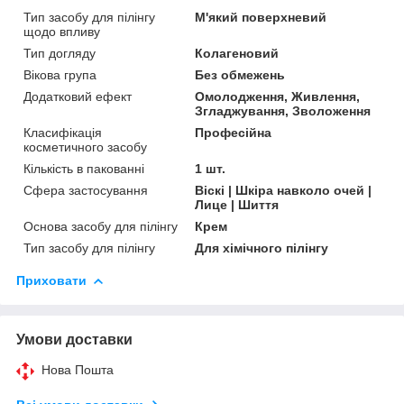
Тип засобу для пілінгу
М'який поверхневий
щодо впливу
Тип догляду
Колагеновий
Вікова група
Без обмежень
Додатковий ефект
Омолодження, Живлення,
Згладжування, Зволоження
Класифікація
Професійна
косметичного засобу
Кількість в пакованні
1 шт.
Сфера застосування
Віскі | Шкіра навколо очей |
Лице | Шиття
Основа засобу для пілінгу
Крем
Тип засобу для пілінгу
Для хімічного пілінгу
Приховати
Умови доставки
Нова Пошта