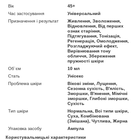
Вік
45+
Час застосування
Універсальний
Призначення і результат
Живлення, Зволоження,
Відновлення, Від перших
ознак старіння,
Підтягування, Тонізація,
Регенерація, Омолодження,
Розгладжуючий ефект,
Вирівнювання тону
обличчя, Збереження
пружності шкіри
Об`єм
10 мл
Стать
Унісекс
Проблема шкіри
Вікові зміни, Лущення,
Сезонна сухість, В'ялість,
Зморшки, В'янення, Мімічні
зморшки, Глибокі зморшки,
Сухість
Тип шкіри
Нормальна, Всі типи шкіри,
Суха, Комбінована
(Змішана), Чутлива, Жирна
Упаковка засобу
Ампула
Користувальницькі характеристики