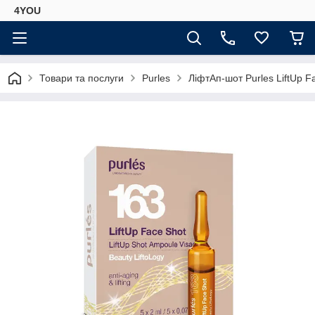
4YOU
Товари та послуги
Purles
ЛіфтАп-шот Purles LiftUp F