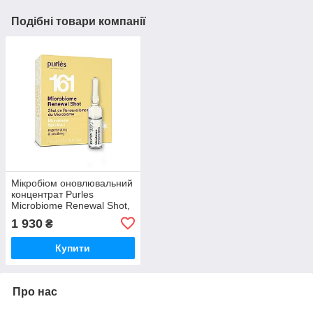
Подібні товари компанії
Мікробіом оновлювальний
концентрат Purles
Microbiome Renewal Shot,
5х2 мл
1 930
₴
Купити
Про нас