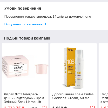
Умови повернення
Повернення товару впродовж 14 днів за домовленістю
Всі умови повернення
Подібні товари компанії
Лієрак Ліфт Інтеграль
Дорогоцінний Крем Purles
Сесд
денний підтягуючий крем
Goddess' Cream, 50 мл
Реві
Змінний Блок Lierac Lift
з ві
Integral Day Cream Refill
SesD
1 733,75
1 660
1 6