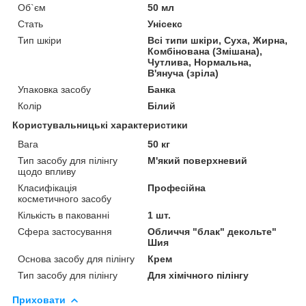
Об`єм
50 мл
Стать
Унісекс
Тип шкіри
Всі типи шкіри, Суха, Жирна,
Комбінована (Змішана),
Чутлива, Нормальна,
В'януча (зріла)
Упаковка засобу
Банка
Колір
Білий
Користувальницькі характеристики
Вага
50 кг
Тип засобу для пілінгу
М'який поверхневий
щодо впливу
Класифікація
Професійна
косметичного засобу
Кількість в пакованні
1 шт.
Сфера застосування
Обличчя "блак" декольте"
Шия
Основа засобу для пілінгу
Крем
Тип засобу для пілінгу
Для хімічного пілінгу
Приховати