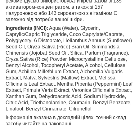
рекомендуємо використовувати крем разом зі 135
активатором-концентратом, а також зі 157
гіалуроновою або 143 сироваткою з вітаміном С
залежно від потреби вашої шкіри.
Ingredients (INCI):
Aqua (Water), Glycerin,
Caprylic/Capric Triglyceride, Coco Caprylate/Caprate,
Polyglyceryl-6 Distearate, Helianthus Annuus (Sunflower)
Seed Oil, Oryza Sativa (Rice) Bran Oil, Simmondsia
Chinensis (Jojoba) Seed Oil, Silica, Parfum (Fragrance),
Oryza Sativa (Rice) Powder, Microcrystalline Cellulose,
Benzyl Alcohol, Tocopheryl Acetate, Alcohol, Cellulose
Gum, Achillea Millefolium Extract, Alchemilla Vulgaris
Extract, Malva Sylvestris (Mallow) Extract, Melissa
Officinalis Leaf Extract, Mentha Piperita (Peppermint) Leaf
Extract, Primula Veris Extract, Veronica Officinalis Extract,
Xanthan Gum, Dehydroacetic Acid, Sodium Hydroxide,
Citric Acid, Triethanolamine, Coumarin, Benzyl Benzoate,
Linalool, Benzyl Cinnamate, Citronellol
Інформація вказана в докладній цілях, точний склад
засобу читайте на пакованні.