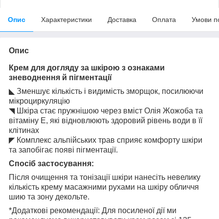
Опис
Характеристики
Доставка
Оплата
Умови п
Опис
Крем для догляду за шкірою з ознаками
зневоднення й пігментації
◣ Зменшує кількість і видимість зморщок, посилюючи
мікроциркуляцію
◥ Шкіра стає пружнішою через вміст Олія Жожоба та
вітаміну Е, які відновлюють здоровий рівень води в її
клітинах
◤ Комплекс альпійських трав сприяє комфорту шкіри
та запобігає появі пігментації.
Спосіб застосування:
Після очищення та тонізації шкіри нанесіть невелику
кількість крему масажними рухами на шкіру обличчя
шию та зону декольте.
*Додаткові рекомендації: Для посиленої дії ми