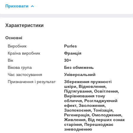
Приховати
Характеристики
Основні
Виробник
Purles
Країна виробник
Франція
Вік
30+
Вікова група
Без обмежень
Час застосування
Універсальний
Призначення і результат
Збереження пружності
шкіри, Відновлення,
Підтягування, Освітлення,
Вирівнювання тону
обличчя, Розгладжуючий
ефект, Зволоження,
Заспокоєння, Тонізація,
Регенерація, Омолодження,
Живлення, Від перших ознак
старіння, Перешкоджає
зневодненню