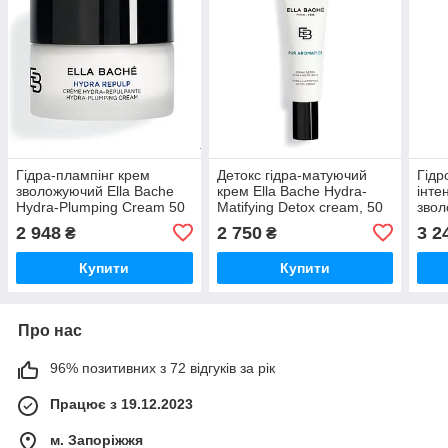
Гідра-плампінг крем
Детокс гідра-матуючий
Гідр
зволожуючий Ella Bache
крем Ella Bache Hydra-
інте
Hydra-Plumping Cream 50
Matifying Detox cream, 50
звол
мл
мл
Bach
2 948
2 750
3 2
₴
₴
Crea
Купити
Купити
Про нас
96% позитивних з 72 відгуків за рік
Працює з 19.12.2023
м. Запоріжжя