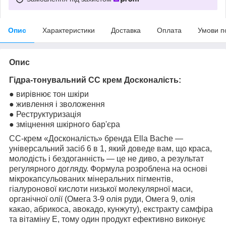
Опис
Характеристики
Доставка
Оплата
Умови п
Опис
Гідра-тонувальний СС крем Досконалість:
● вирівнює тон шкіри
● живлення і зволоження
● Реструктуризація
● зміцнення шкірного бар'єра
СС-крем «Досконалість» бренда Ella Bache —
універсальний засіб 6 в 1, який доведе вам, що краса,
молодість і бездоганність — це не диво, а результат
регулярного догляду. Формула розроблена на основі
мікрокапсульованих мінеральних пігментів,
гіалуронової кислоти низької молекулярної маси,
органічної олії (Омега 3-9 олія руди, Омега 9, олія
какао, абрикоса, авокадо, кунжуту), екстракту самфіра
та вітаміну Е,
тому один продукт ефективно виконує