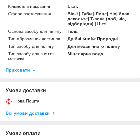
Кількість в пакованні
1 шт.
Сфера застосування
Віскі | Губи | Лице| Ніс| блак
декольте| Т-зона (лоб, ніс,
підборіддя) | Шея
Основа засобу для пілінгу
Гель
Тип абразивних частинок
Дрібні <unk> Природні
Тип засобу для пілінгу
Для механічного пілінгу
Тип засобу для зняття
Міцелярна вода
макіяжу
Приховати
Умови доставки
Нова Пошта
Всі умови доставки
Умови оплати