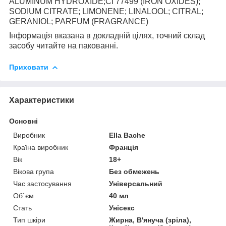
ALUMINUM HYDROXIDE;CI 77499 (IRON OXIDES);
SODIUM CITRATE; LIMONENE; LINALOOL; CITRAL;
GERANIOL; PARFUM (FRAGRANCE)
Інформація вказана в докладній цілях, точний склад
засобу читайте на пакованні.
Приховати
Характеристики
Основні
Виробник
Ella Bache
Країна виробник
Франція
Вік
18+
Вікова група
Без обмежень
Час застосування
Універсальний
Об`єм
40 мл
Стать
Унісекс
Тип шкіри
Жирна, В'януча (зріла),