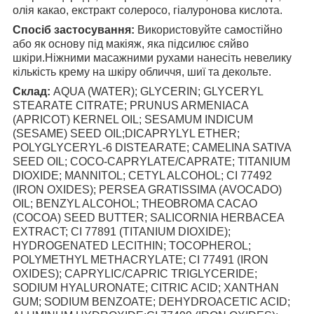
олія какао, екстракт солеросо, гіалуронова кислота.
Спосіб застосування:
Використовуйте самостійно
або як основу під макіяж, яка підсилює сяйво
шкіри.
Ніжними масажними рухами нанесіть невелику
кількість крему на шкіру обличчя, шиї та декольте.
Склад:
AQUA (WATER); GLYCERIN; GLYCERYL
STEARATE CITRATE; PRUNUS ARMENIACA
(APRICOT) KERNEL OIL; SESAMUM INDICUM
(SESAME) SEED OIL;DICAPRYLYL ETHER;
POLYGLYCERYL-6 DISTEARATE; CAMELINA SATIVA
SEED OIL; COCO-CAPRYLATE/CAPRATE; TITANIUM
DIOXIDE; MANNITOL; CETYL ALCOHOL; CI 77492
(IRON OXIDES); PERSEA GRATISSIMA (AVOCADO)
OIL; BENZYL ALCOHOL; THEOBROMA CACAO
(COCOA) SEED BUTTER; SALICORNIA HERBACEA
EXTRACT; CI 77891 (TITANIUM DIOXIDE);
HYDROGENATED LECITHIN; TOCOPHEROL;
POLYMETHYL METHACRYLATE; CI 77491 (IRON
OXIDES); CAPRYLIC/CAPRIC TRIGLYCERIDE;
SODIUM HYALURONATE; CITRIC ACID; XANTHAN
GUM; SODIUM BENZOATE; DEHYDROACETIC ACID;