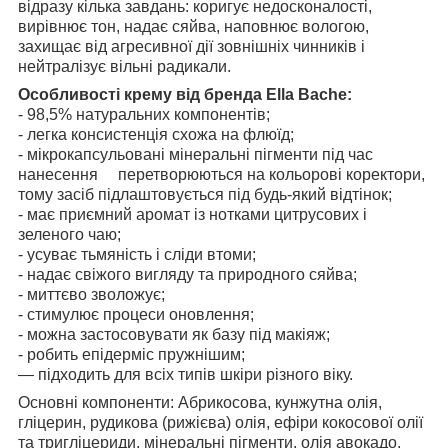
відразу кілька завдань
: коригує недосконалості,
вирівнює тон, надає сяйва, наповнює вологою,
захищає від агресивної дії зовнішніх чинників і
нейтралізує вільні радикали.
Особливості крему від бренда Ella Bache:
- 98,5% натуральних компонентів;
- легка консистенція схожа на флюїд;
- мікрокапсульовані мінеральні пігменти під час
нанесення
перетворюються на кольорові коректори,
тому засіб підлаштовується під будь-який відтінок;
- має приємний аромат із нотками цитрусових і
зеленого чаю;
- усуває тьмяність і сліди втоми;
- надає свіжого вигляду та природного сяйва;
- миттєво зволожує;
- стимулює процеси оновлення;
- можна застосовувати як базу під макіяж;
- робить епідерміс пружнішим;
— підходить для всіх типів шкіри різного віку.
Основні компоненти:
Абрикосова, кунжутна олія,
гліцерин, рудикова (рижієва) олія, ефіри кокосової олії
та тригліцериди, мінеральні пігменти, олія авокадо,