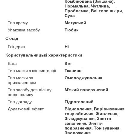
Комбінована (Змішана),
Нормальна, Чутлива,
Проблемна, Всі типи шкіри,
Суха
Тип крему
Матуючий
Упаковка засобу
Тюбик
Склад
Гліцерин
Ні
Користувальницькі характеристики
Вага
8 кг
Тип маски з консистенції
Тканинні
Тип маски за
Омолоджувальна
призначенням
Тип засобу для пілінгу
М'який поверхневий
щодо впливу
Тип догляду
Гідрогелевий
Додатковий ефект
Відновлення, Вирівнювання
тону обличчя, Живлення,
Згладжування, Зняття
запалення, Зняття
подразнення, Тонізування,
Зволоження