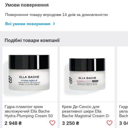
Умови повернення
Повернення товару впродовж 14 днів за домовленістю
Всі умови повернення
Подібні товари компанії
Гідра-плампінг крем
Крем Де-Сенсіс для
Гидр
зволожуючий Ella Bache
реактивної шкіри Ella
увла
Hydra-Plumping Cream 50
Bache Magistral Cream D-
Bach
мл
Sensis 19%, 50 мл
Nigh
2 948
3 250
3 0
₴
₴