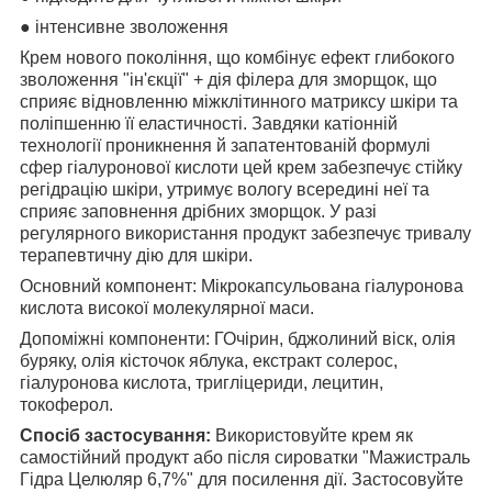
● інтенсивне зволоження
Крем нового покоління, що комбінує ефект глибокого
зволоження "ін'єкції" + дія філера для зморщок, що
сприяє відновленню міжклітинного матриксу шкіри та
поліпшенню її еластичності. Завдяки катіонній
технології проникнення й запатентованій формулі
сфер гіалуронової кислоти цей крем забезпечує стійку
регідрацію шкіри, утримує вологу всередині неї та
сприяє заповнення дрібних зморщок. У разі
регулярного використання продукт забезпечує тривалу
терапевтичну дію для шкіри.
Основний компонент: Мікрокапсульована гіалуронова
кислота високої молекулярної маси.
Допоміжні компоненти: Г
Очірин, бджолиний віск, олія
буряку, олія кісточок яблука, екстракт солерос,
гіалуронова кислота, тригліцериди, лецитин,
токоферол.
Спосіб застосування:
Використовуйте крем як
самостійний продукт або після сироватки "Мажистраль
Гідра Целюляр 6,7%" для посилення дії. Застосовуйте