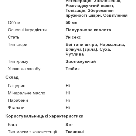
Регенерація, Зволоження,
Розгладжуючий ефект,
Тонізація, Збереження
пружності шкіри, Освітлення
Об`єм
50 мл
Основні інгредієнти
Гіалуронова кислота
Стать
Унісекс
Тип шкіри
Всі типи шкіри, Нормальна,
В'януча (зріла), Суха,
Чутлива
Тип крему
Зволожуючий
Упаковка засобу
Тюбик
Склад
Гліцерин
Ні
Мінеральне масло
Ні
Парабени
Ні
Фталати
Ні
Користувальницькі характеристики
Вага
8 кг
Тип маски з консистенції
Тканинні