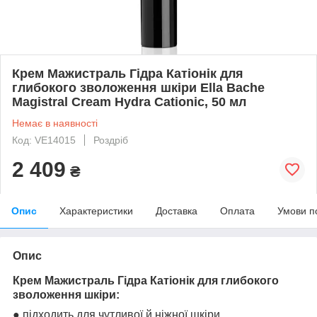
Крем Мажистраль Гідра Катіонік для
глибокого зволоження шкіри Ella Bache
Magistral Cream Hydra Cationic, 50 мл
Немає в наявності
Код: VE14015
Роздріб
2 409
₴
Опис
Характеристики
Доставка
Оплата
Умови п
Опис
Крем Мажистраль Гідра Катіонік для глибокого
зволоження шкіри:
● підходить для чутливої й ніжної шкіри