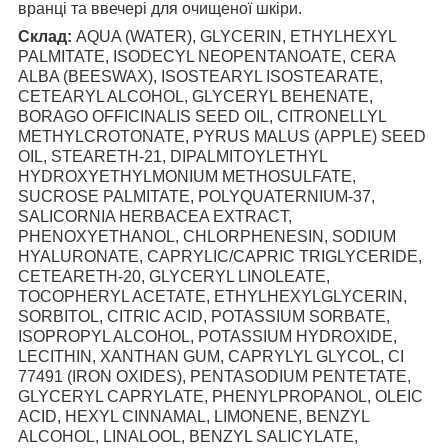
вранці та ввечері для очищеної шкіри.
Склад:
AQUA (WATER), GLYCERIN, ETHYLHEXYL
PALMITATE, ISODECYL NEOPENTANOATE, CERA
ALBA (BEESWAX), ISOSTEARYL ISOSTEARATE,
CETEARYL ALCOHOL, GLYCERYL BEHENATE,
BORAGO OFFICINALIS SEED OIL, CITRONELLYL
METHYLCROTONATE, PYRUS MALUS (APPLE) SEED
OIL, STEARETH-21, DIPALMITOYLETHYL
HYDROXYETHYLMONIUM METHOSULFATE,
SUCROSE PALMITATE, POLYQUATERNIUM-37,
SALICORNIA HERBACEA EXTRACT,
PHENOXYETHANOL, CHLORPHENESIN, SODIUM
HYALURONATE, CAPRYLIC/CAPRIC TRIGLYCERIDE,
CETEARETH-20, GLYCERYL LINOLEATE,
TOCOPHERYL ACETATE, ETHYLHEXYLGLYCERIN,
SORBITOL, CITRIC ACID, POTASSIUM SORBATE,
ISOPROPYL ALCOHOL, POTASSIUM HYDROXIDE,
LECITHIN, XANTHAN GUM, CAPRYLYL GLYCOL, CI
77491 (IRON OXIDES), PENTASODIUM PENTETATE,
GLYCERYL CAPRYLATE, PHENYLPROPANOL, OLEIC
ACID, HEXYL CINNAMAL, LIMONENE, BENZYL
ALCOHOL, LINALOOL, BENZYL SALICYLATE,