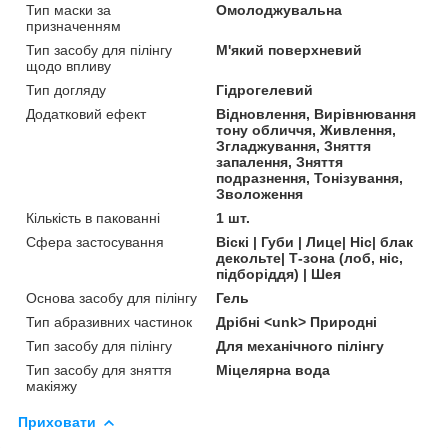
Тип маски за
Омолоджувальна
призначенням
Тип засобу для пілінгу
М'який поверхневий
щодо впливу
Тип догляду
Гідрогелевий
Додатковий ефект
Відновлення, Вирівнювання
тону обличчя, Живлення,
Згладжування, Зняття
запалення, Зняття
подразнення, Тонізування,
Зволоження
Кількість в пакованні
1 шт.
Сфера застосування
Віскі | Губи | Лице| Ніс| блак
декольте| Т-зона (лоб, ніс,
підборіддя) | Шея
Основа засобу для пілінгу
Гель
Тип абразивних частинок
Дрібні <unk> Природні
Тип засобу для пілінгу
Для механічного пілінгу
Тип засобу для зняття
Міцелярна вода
макіяжу
Приховати