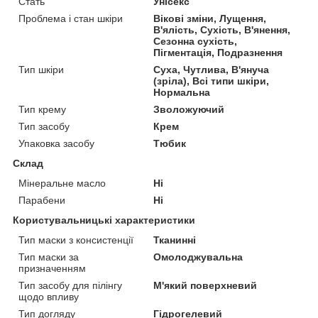
Стать
Унісекс
Проблема і стан шкіри
Вікові зміни, Лущення,
В'ялість, Сухість, В'янення,
Сезонна сухість,
Пігментація, Подразнення
Тип шкіри
Суха, Чутлива, В'януча
(зріла), Всі типи шкіри,
Нормальна
Тип крему
Зволожуючий
Тип засобу
Крем
Упаковка засобу
Тюбик
Склад
Мінеральне масло
Ні
Парабени
Ні
Користувальницькі характеристики
Тип маски з консистенції
Тканинні
Тип маски за
Омолоджувальна
призначенням
Тип засобу для пілінгу
М'який поверхневий
щодо впливу
Тип догляду
Гідрогелевий