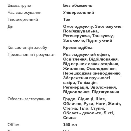
Вікова група
Без обмежень
Час застосування
Універсальний
Гіпоалергенний
Так
Дія
Омолоджуючу, Зволожуюче,
Пом'якшувальна,
Регенеруюча, Тонізуючу,
Загоююче, Підтягуючий
Консистенція засобу
Кремоподібна
Призначення і результат
Розгладжуючий ефект,
Освітлення, Відбілювання,
Від перших ознак старіння,
Живлення, Омолодження,
Перешкоджає зневодненню,
Збереження пружності
шкіри, Тонізація,
Регенерація, Зволоження,
Відновлення, Підтягування
Область застосування
Груди, Сідниці, Шия,
Обличчя, Руки, Ноги, Живіт,
Стегна, Тіло, Ступні,
Область декольте, Лікті,
Спина
Об`єм
150 мл