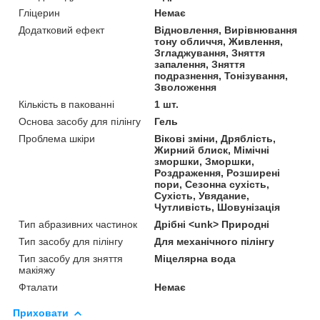
Гліцерин
Немає
Додатковий ефект
Відновлення, Вирівнювання
тону обличчя, Живлення,
Згладжування, Зняття
запалення, Зняття
подразнення, Тонізування,
Зволоження
Кількість в пакованні
1 шт.
Основа засобу для пілінгу
Гель
Проблема шкіри
Вікові зміни, Дряблість,
Жирний блиск, Мімічні
зморшки, Зморшки,
Роздраження, Розширені
пори, Сезонна сухість,
Сухість, Увядание,
Чутливість, Шовунізація
Тип абразивних частинок
Дрібні <unk> Природні
Тип засобу для пілінгу
Для механічного пілінгу
Тип засобу для зняття
Міцелярна вода
макіяжу
Фталати
Немає
Приховати