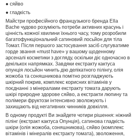
● сяйво
● гладкість
Майстри професійного французького бренда Ella
Bache чудово розуміють потреби активних красунь і
цінність кожної хвилини їхнього часу, тому розробили
багатофункціональний сатиновий лосьйон для тіла
Томат.
Після першого застосування засіб слугуватиме
горде звання «must have» у вашому щоденному
арсеналі косметики з догляду, оскільки діє одночасно в
декількох напрямках.
Завдяки екстракту кактуса
опунція лосьйон чинить дію делікатного пілінгу, олія
жожоба та соняшникова помітно розгладжують
шкірний покрив, комплекс корисних вітамінів у
поєднанні з мінералами екстракту томата дарують
шкірі природне здорове сяйво, а
екстракти люпину та
полімери фруктози інтенсивно зволожують і
захищають від негативних чинників довкілля.
В одному продукті Ви знайдете чотири рішення: ніжний
пілінг (екстракт кактуса Опунція), сатинова гладкість
шкіри (олія жожоба, соняшникова), сяйво (комплекс
вітамінів і мінералів екстракту томата), зволоження,