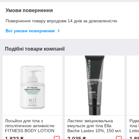
Умови повернення
Повернення товару впродовж 14 днів за домовленістю
Всі умови повернення
Подібні товари компанії
Лосьйон для тіла з
Ластекс зміцнювальна
Рідк
ліполітичною активністю
емульсія для тіла Ella
тіла
FITNESS BODY LOTION
Bache Lastex 10%, 150 мл
Loti
ED Cosmetics, 250 мл
1 823
2 035
1 8
₴
₴