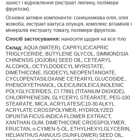
захист і відновлення (екстракт люпину, полімери
фруктози).
Основні активні компоненти: соняшникова олія, олія
жожоба, екстракт кактуса опунція, комплекс вітамінів і
мінералів екстракту томату, полімери фруктози.
Спосіб застосування:
наносити щодня на все тіло
Склад:
AQUA (WATER), CAPRYLIC/CAPRIC
TRIGLYCERIDE, BUTYLENE GLYCOL, SIMMONDSIA
CHINENSIS (JOJOBA) SEED OIL, CETEARYL
ALCOHOL, OCTYLDODECYL MYRISTATE,
DIMETHICONE, ISODECYL NEOPENTANOATE,
CYCLOPENTASILOXANE CETEARYL GLUCOSIDE,
PHENOXYETHANOL, OLEIC/LINOLEIC/LINOLENIC
POLYGLYCERIDES, CI 77891 (TITANIUM DIOXIDE),
CHLORPHENESIN, GLYCERYL STEARATE, PEG-100
STEARATE, MICA, ACRYLATES/C10-30 ALKYL
ACRYLATE CROSSPOLYMER, HYDROLYZED
OPUNTIA FICUS-INDICA FLOWER EXTRACT,
XANTHAN GUM, DIMETHICONE CROSSPOLYMER,
FRUCTAN, o-CYMEN-5-OL, ETHYLHEXYLGLYCERIN,
HELIANTHUS ANNUUS (SUNFLOWER) SEED OIL,