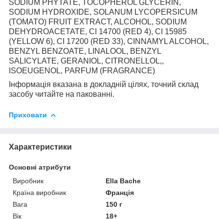
SODIUM PHYTATE, TOCOPHEROL GLYCERIN,
SODIUM HYDROXIDE, SOLANUM LYCOPERSICUM
(TOMATO) FRUIT EXTRACT, ALCOHOL, SODIUM
DEHYDROACETATE, CI 14700 (RED 4), CI 15985
(YELLOW 6), CI 17200 (RED 33), CINNAMYL ALCOHOL,
BENZYL BENZOATE, LINALOOL, BENZYL
SALICYLATE, GERANIOL, CITRONELLOL,,
ISOEUGENOL, PARFUM (FRAGRANCE)
Інформація вказана в докладній цілях, точний склад
засобу читайте на пакованні.
Приховати
Характеристики
Основні атрибути
Виробник
Ella Bache
Країна виробник
Франція
Вага
150 г
Вік
18+