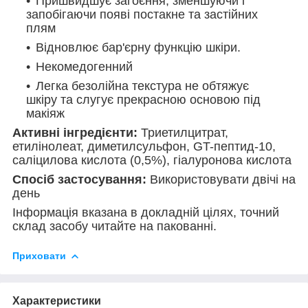
Пришвидшує загоєння, зменшуючи і
запобігаючи появі постакне та застійних
плям
Відновлює бар'єрну функцію шкіри.
Некомедогенний
Легка безолійна текстура не обтяжує
шкіру та слугує прекрасною основою під
макіяж
Активні інгредієнти:
Триетилцитрат,
етилінолеат, диметилсульфон, GT-пептид-10,
саліцилова кислота (0,5%), гіалуронова кислота
Спосіб застосування:
Використовувати двічі на
день
Інформація вказана в докладній цілях, точний
склад засобу читайте на пакованні.
Приховати
Характеристики