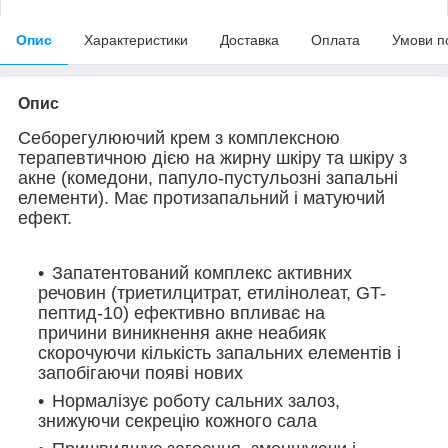
Опис
Характеристики
Доставка
Оплата
Умови п
Опис
Cеборегулюючий крем з комплексною
терапевтичною дією на жирну шкіру та шкіру з
акне (комедони, папуло-пустульозні запальні
елементи). Має протизапальний і матуючий
ефект.
Запатентований комплекс активних
речовин (триетилцитрат, етилінолеат, GT-
пептид-10) ефективно впливає на
причини виникнення акне неабияк
скорочуючи кількість запальних елементів і
запобігаючи появі нових
Нормалізує роботу сальних залоз,
знижуючи секрецію кожного сала