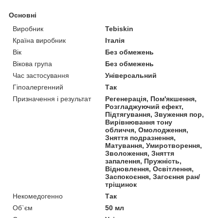
Основні
Виробник
Tebiskin
Країна виробник
Італія
Вік
Без обмежень
Вікова група
Без обмежень
Час застосування
Універсальний
Гіпоалергенний
Так
Призначення і результат
Регенерація, Пом'якшення,
Розгладжуючий ефект,
Підтягування, Звуження пор,
Вирівнювання тону
обличчя, Омолодження,
Зняття подразнення,
Матування, Умиротворення,
Зволоження, Зняття
запалення, Пружність,
Відновлення, Освітлення,
Заспокоєння, Загоєння ран/
тріщинок
Некомедогенно
Так
Об`єм
50 мл