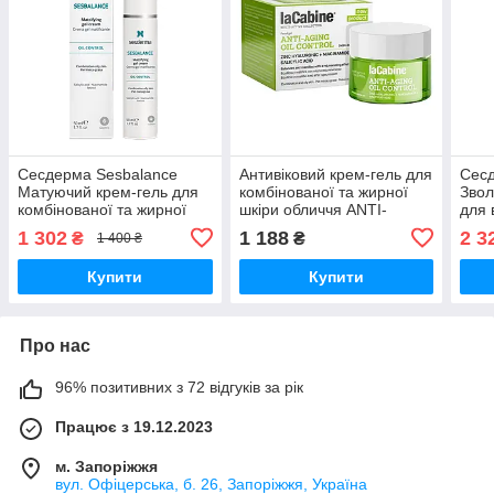
Сесдерма Sesbalance
Антивіковий крем-гель для
Сес
Матуючий крем-гель для
комбінованої та жирної
Звол
комбінованої та жирної
шкіри обличчя ANTI-
для 
шкіри Sesderma
AGING OIL CONTROL
шкір
1 302
1 188
2 3
₴
₴
1 400 ₴
Sesbalance mattifying gel
CREAM LaCabine, 50 мл
TRX 
cream 50 мл
Купити
Купити
Про нас
96% позитивних з 72 відгуків за рік
Працює з 19.12.2023
м. Запоріжжя
вул. Офіцерська, б. 26, Запоріжжя, Україна