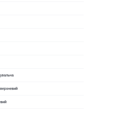
увальна
оверхневий
евий