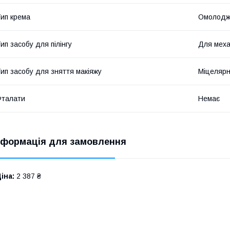
ип крема
Омолодж
ип засобу для пілінгу
Для механ
ип засобу для зняття макіяжу
Міцелярн
Фталати
Немає
нформація для замовлення
іна:
2 387 ₴