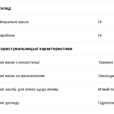
Склад
інеральне масло
Ні
Парабени
Ні
Користувальницькі характеристики
ип маски з консистенції
Тканинні
ип маски за призначенням
Омолодж
ип засобу для пілінгу щодо впливу
М'який п
ип догляду
Гідрогел