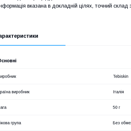
Інформація вказана в докладній цілях, точний склад 
арактеристики
Основні
иробник
Tebiskin
раїна виробник
Італія
ага
50 г
ікова група
Без обме