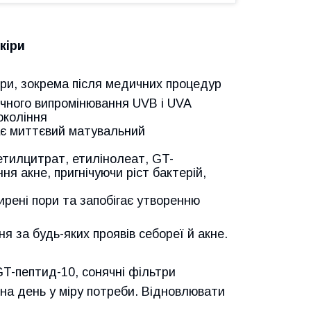
кіри
ри, зокрема після медичних процедур
ячного випромінювання UVB і UVA
окоління
ає миттєвий матувальний
етилцитрат, етилінолеат, GT-
я акне, пригнічуючи ріст бактерій,
рені пори та запобігає утворенню
я за будь-яких проявів себореї й акне.
T-пептид-10, сонячні фільтри
 на день у міру потреби. Відновлювати