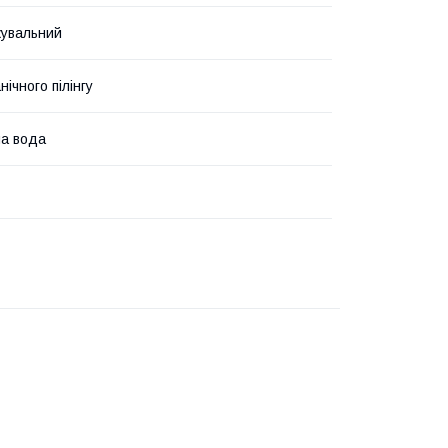
увальний
ічного пілінгу
а вода