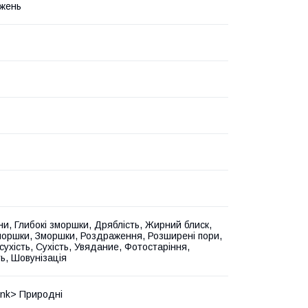
жень
іни, Глибокі зморшки, Дряблість, Жирний блиск,
зморшки, Зморшки, Роздраження, Розширені пори,
сухість, Сухість, Увядание, Фотостаріння,
ть, Шовунізація
unk> Природні