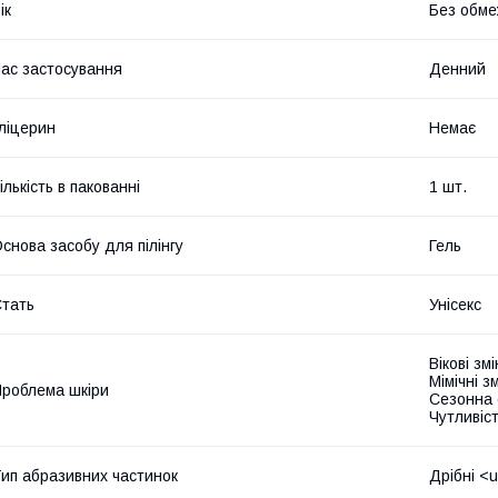
ік
Без обме
ас застосування
Денний
ліцерин
Немає
ількість в пакованні
1 шт.
снова засобу для пілінгу
Гель
тать
Унісекс
Вікові зм
Мімічні 
роблема шкіри
Сезонна 
Чутливіс
ип абразивних частинок
Дрібні <