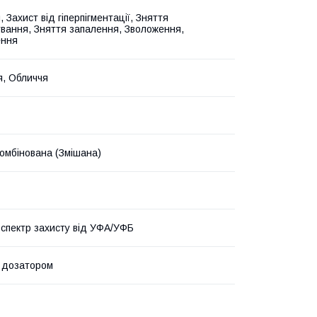
, Захист від гіперпігментації, Зняття
вання, Зняття запалення, Зволоження,
ення
я, Обличчя
омбінована (Змішана)
спектр захисту від УФА/УФБ
 дозатором