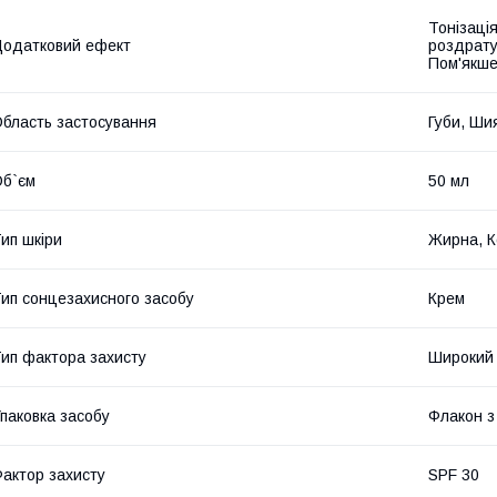
Тонізація
одатковий ефект
роздрату
Пом'якш
бласть застосування
Губи, Ши
б`єм
50 мл
ип шкіри
Жирна, К
ип сонцезахисного засобу
Крем
ип фактора захисту
Широкий 
паковка засобу
Флакон з
актор захисту
SPF 30