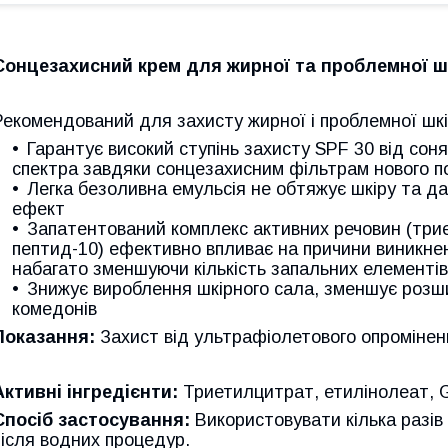
Сонцезахисний крем для жирної та проблемної ш
Рекомендований для захисту жирної і проблемної шкі
Гарантує високий ступінь захисту SPF 30 від сон
спектра завдяки сонцезахисним фільтрам нового п
Легка безоливна емульсія не обтяжує шкіру та д
ефект
Запатентований комплекс активних речовин (три
пептид-10) ефективно впливає на причини виникненн
набагато зменшуючи кількість запальних елементів
Знижує вироблення шкірного сала, зменшує розши
комедонів
Показання:
Захист від ультрафіолетового опроміненн
Активні інгредієнти:
Триетилцитрат, етилінолеат, G
Спосіб застосування:
Використовувати кілька разів
після водних процедур.