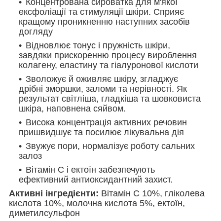
Концентрована сироватка для м'якої
ексфоліації та стимуляції шкіри. Сприяє
кращому проникненню наступних засобів
догляду
Відновлює тонус і пружність шкіри,
завдяки прискоренню процесу вироблення
колагену, еластину та гіалуронової кислоти
Зволожує й оживляє шкіру, згладжує
дрібні зморшки, заломи та нерівності. Як
результат світліша, гладкіша та шовковиста
шкіра, наповнена сяйвом.
Висока концентрація активних речовин
пришвидшує та посилює лікувальна дія
Звужує пори, нормалізує роботу сальних
залоз
Вітамін С і ектоїн забезпечують
ефективний антиоксидантний захист.
Активні інгредієнти:
Вітамін C 10%, гліколева
кислота 10%, молочна кислота 5%, ектоїн,
диметилсульфон