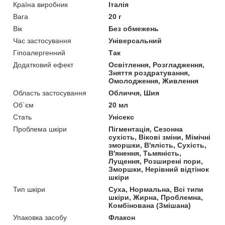
Країна виробник
Італія
Вага
20 г
Вік
Без обмежень
Час застосування
Універсальний
Гіпоалергенний
Так
Додатковий ефект
Освітлення, Розгладження,
Зняття роздратування,
Омолодження, Живлення
Область застосування
Обличчя, Шия
Об`єм
20 мл
Стать
Унісекс
Проблема шкіри
Пігментація, Сезонна
сухість, Вікові зміни, Мімічні
зморшки, В'ялість, Сухість,
В'янення, Тьмяність,
Лущення, Розширені пори,
Зморшки, Нерівний відтінок
шкіри
Тип шкіри
Суха, Нормальна, Всі типи
шкіри, Жирна, Проблемна,
Комбінована (Змішана)
Упаковка засобу
Флакон