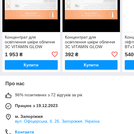
Концентрат для
Концентрат для
Кон
освітлення шкіри обличчя
освітлення шкіри обличчя
ліфт
3C VITAMIN GLOW
3C VITAMIN GLOW
BTx7
RADIANCE BOOST
RADIANCE BOOST
10 м
1 953
392
540
₴
₴
AMPOLLES Anesi Lad
AMPOLLES Anesi Lad
6*1,5мл
1*1,5мл
Купити
Купити
Про нас
96% позитивних з 72 відгуків за рік
Працює з 19.12.2023
м. Запоріжжя
вул. Офіцерська, б. 26, Запоріжжя, Україна
Контакти